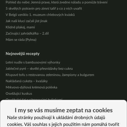
Pohled do nebe: Jemná praxe, která zvedne náladu a pomůže trávení
5 skvělých potravin pro zimní talíř a co z nich uvařit
V Belgii vzniklo 1. muzeum chlebových kvásků
Jak naši kluci začali jíst jinak
Klidně plakej, mami
Začínající zahrádkářka – 2.díl
Mám se ráda (Pylma)
Nejnovější recepty
Letní nudle s bambusovými výhonky
Jablečné pyré – skvělé přesnídávky bez cukru
Křupavé tofu s restovanou zeleninou, žampiony a bulgurem
Nakládaná cuketa – kvašáky
Mrkvovo-dýňová krémová polévka
Osvěžující kuskus
Osvěžující čaj s citronovými bylinkami
Nepečený jablečný dort s rybízem
I my se vás musíme zeptat na cookies
Čokoládové muffiny s mangovým krémem
Naše stránky používají k ukládání drobných údajů
Meruňky a jablka v citrónovém želé
cookies. Váš souhlas s jejich použitím nám pomáhá tvořit