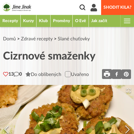
SHODIT KILA?
Recepty
Kurzy
Klub
Proměny
O Evě
Jak začít
Domů
>
Zdravé recepty
>
Slané chuťovky
Cizrnové smaženky
13
0
Do oblíbených
Uvařeno