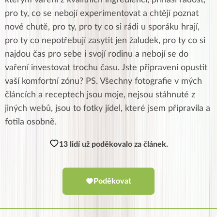
kterým vaření z kvalitních ingrediencí, přináší radost,
pro ty, co se nebojí experimentovat a chtějí poznat
nové chutě, pro ty, pro ty co si rádi u sporáku hrají,
pro ty co nepotřebují zasytit jen žaludek, pro ty co si
najdou čas pro sebe i svojí rodinu a nebojí se do
vaření investovat trochu času. Jste připraveni opustit
vaší komfortní zónu? PS. Všechny fotografie v mých
článcích a receptech jsou moje, nejsou stáhnuté z
jiných webů, jsou to fotky jídel, které jsem připravila a
fotila osobně.
13 lidí už poděkovalo za článek.
Poděkovat