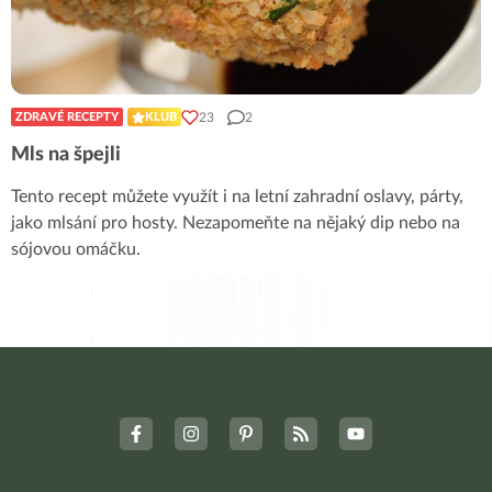
23
2
ZDRAVÉ RECEPTY
KLUB
Mls na špejli
Tento recept můžete využít i na letní zahradní oslavy, párty,
jako mlsání pro hosty. Nezapomeňte na nějaký dip nebo na
sójovou omáčku.