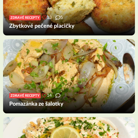
13
5
ZDRAVÉ RECEPTY
Zbytkové pečené placičky
14
ZDRAVÉ RECEPTY
Pomazánka ze šalotky