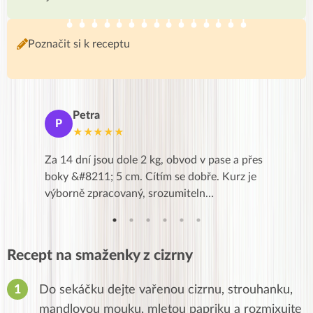
Poznačit si k receptu
Petra
Ma
P
M
★★★★★
★
k,
Za 14 dní jsou dole 2 kg, obvod v pase a přes
Dnes jse
znání pro
boky &#8211; 5 cm. Cítím se dobře. Kurz je
zapadlé p
…
výborně zpracovaný, srozumiteln…
od EVY. 
Recept na smaženky z cizrny
Do sekáčku dejte vařenou cizrnu, strouhanku,
mandlovou mouku, mletou papriku a rozmixujte