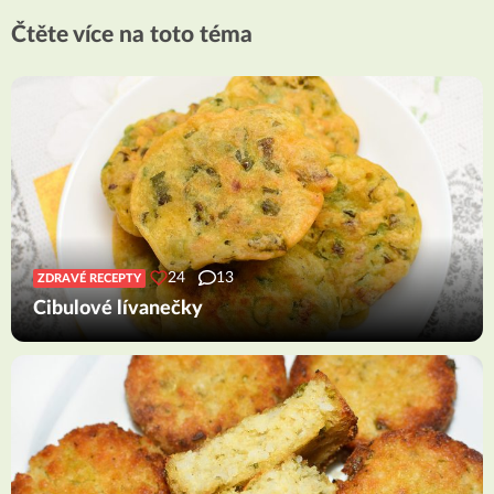
Čtěte více na toto téma
24
13
ZDRAVÉ RECEPTY
Cibulové lívanečky