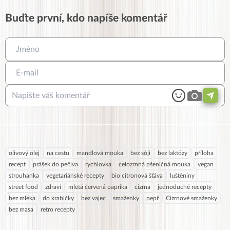
Buďte první, kdo napíše komentář
olivový olej
na cestu
mandlová mouka
bez sóji
bez laktózy
příloha
recept
prášek do pečiva
rychlovka
celozrnná pšeničná mouka
vegan
strouhanka
vegetariánské recepty
bio citronová šťáva
luštěniny
street food
zdraví
mletá červená paprika
cizrna
jednoduché recepty
bez mléka
do krabičky
bez vajec
smaženky
pepř
Cizrnové smaženky
bez masa
retro recepty