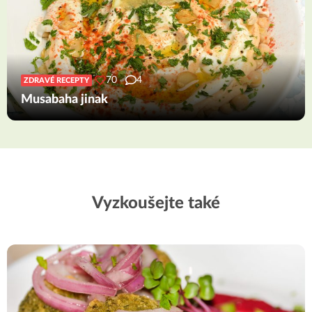
70
4
ZDRAVÉ RECEPTY
Musabaha jinak
Vyzkoušejte také