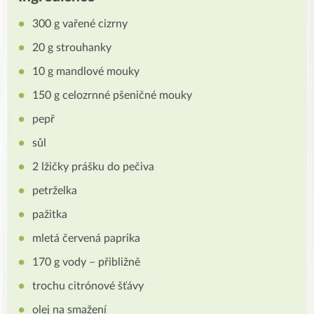
300 g vařené cizrny
20 g strouhanky
10 g mandlové mouky
150 g celozrnné pšeničné mouky
pepř
sůl
2 lžičky prášku do pečiva
petrželka
pažitka
mletá červená paprika
170 g vody – přibližně
trochu citrónové šťávy
olej na smažení