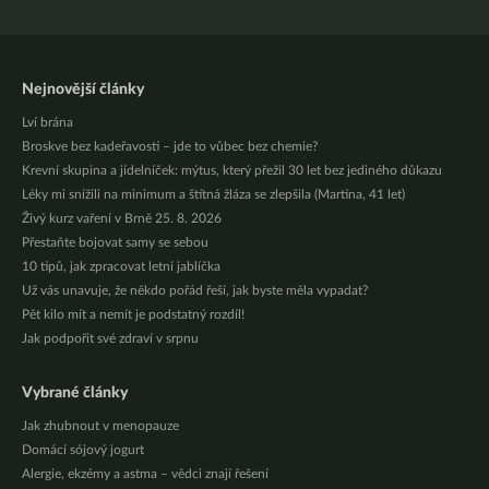
Nejnovější články
Lví brána
Broskve bez kadeřavosti – jde to vůbec bez chemie?
Krevní skupina a jídelníček: mýtus, který přežil 30 let bez jediného důkazu
Léky mi snížili na minimum a štítná žláza se zlepšila (Martina, 41 let)
Živý kurz vaření v Brně 25. 8. 2026
Přestaňte bojovat samy se sebou
10 tipů, jak zpracovat letní jablíčka
Už vás unavuje, že někdo pořád řeší, jak byste měla vypadat?
Pět kilo mít a nemít je podstatný rozdíl!
Jak podpořit své zdraví v srpnu
Vybrané články
Jak zhubnout v menopauze
Domácí sójový jogurt
Alergie, ekzémy a astma – vědci znají řešení