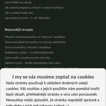
Letní hříšky se ozývají
Jak změnit programy v hlavě i v našich buňkách
Jak si udělat hezký den
Japonská kuchyně – 1. díl- Washoku
Nejnovější recepty
Pikantní mexická kukuřice se “sýrovou” omáčkou
Citrónové jablečné muffiny se sójovou šlehačkou
Oves provoněný citrónem a bazalkou
Nakládaná cuketa – na delší skladování
Letní nudle s bambusovými výhonky
Jablečné pyré – skvělé přesnídávky bez cukru
Křupavé tofu s restovanou zeleninou, žampiony a bulgurem
Nakládaná cuketa – kvašáky
I my se vás musíme zeptat na cookies
Mrkvovo-dýňová krémová polévka
Naše stránky používají k ukládání drobných údajů
Osvěžující kuskus
cookies. Váš souhlas s jejich použitím nám pomáhá tvořit
lepší obsah, přehlednější stránky a více vám porozumět.
Vybrané recepty
Nesouhlas může způsobit, že stránky nepoběží správně a
Rýže se syrovým tofu
nebudete z nich mít takovou radost :-)