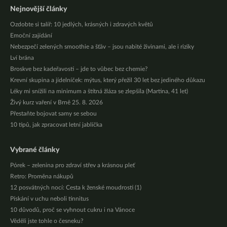
Nejnovější články
Ozdobte si talíř: 10 jedlých, krásných i zdravých květů
Emoční zajídání
Nebezpečí zelených smoothie a šťáv – jsou nabité živinami, ale i riziky
Lví brána
Broskve bez kadeřavosti – jde to vůbec bez chemie?
Krevní skupina a jídelníček: mýtus, který přežil 30 let bez jediného důkazu
Léky mi snížili na minimum a štítná žláza se zlepšila (Martina, 41 let)
Živý kurz vaření v Brně 25. 8. 2026
Přestaňte bojovat samy se sebou
10 tipů, jak zpracovat letní jablíčka
Vybrané články
Pórek – zelenina pro zdraví střev a krásnou pleť
Retro: Proměna nákupů
12 posvátných nocí: Cesta k ženské moudrosti (1)
Pískání v uchu neboli tinnitus
10 důvodů, proč se vyhnout cukru i na Vánoce
Věděli jste tohle o česneku?