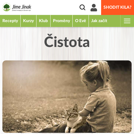
SHODIT KILA?
Recepty
Kurzy
Klub
Proměny
O Evě
Jak začít
Čistota