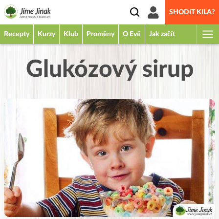
SHODIT KILA?
Recepty
Kurzy
Klub
Proměny
O Evě
Jak začít
Glukózový sirup