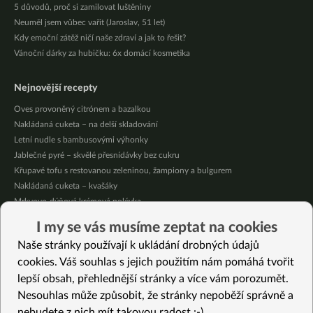
5 důvodů, proč si zamilovat luštěniny
Neuměl jsem vůbec vařit (Jaroslav, 51 let)
Kdy emoční zátěž ničí naše zdraví a jak to řešit?
Vánoční dárky za hubičku: 6x domácí kosmetika
Nejnovější recepty
Oves provoněný citrónem a bazalkou
Nakládaná cuketa – na delší skladování
Letní nudle s bambusovými výhonky
Jablečné pyré – skvělé přesnídávky bez cukru
Křupavé tofu s restovanou zeleninou, žampiony a bulgurem
Nakládaná cuketa – kvašáky
Mrkvovo-dýňová krémová polévka
Osvěžující kuskus
I my se vás musíme zeptat na cookies
Osvěžující čaj s citronovými bylinkami
Naše stránky používají k ukládání drobných údajů
Nepečený jablečný dort s rybízem
cookies. Váš souhlas s jejich použitím nám pomáhá tvořit
lepší obsah, přehlednější stránky a více vám porozumět.
Vybrané recepty
Nesouhlas může způsobit, že stránky nepoběží správně a
Dýňovo-cuketová pánev se seitanovým “masem”
nebudete z nich mít takovou radost :-)