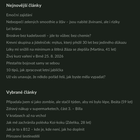
Nejnovější články
Emoční zajídání
Nebezpečí zelených smoothie a šťáv – jsou nabité živinami, ale i riziky
Lví brána
Broskve bez kadeřavosti – jde to vůbec bez chemie?
Krevní skupina a jídelníček: mýtus, který přežil 30 let bez jediného důkazu
Léky mi snížili na minimum a štítná žláza se zlepšila (Martina, 41 let)
Živý kurz vaření v Brně 25. 8. 2026
Přestaňte bojovat samy se sebou
10 tipů, jak zpracovat letní jablíčka
Už vás unavuje, že někdo pořád řeší, jak byste měla vypadat?
Vybrané články
Připadala jsem si jako zombie, ale stačil týden, aby mi bylo lépe, Beáta (59 let)
Zdravý nákup v supermarketech, část 3. – Billa
V kraťasech až na vrchol
Jak mě zachránila polévka Koi-koku (Zdeňka, 28 let)
Jak je to s B12 – kde je, kde není, jak ho doplnit
Přirozené šestinedělí