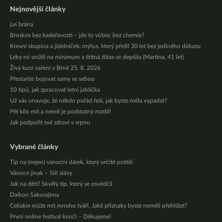
Nejnovější články
Lví brána
Broskve bez kadeřavosti – jde to vůbec bez chemie?
Krevní skupina a jídelníček: mýtus, který přežil 30 let bez jediného důkazu
Léky mi snížili na minimum a štítná žláza se zlepšila (Martina, 41 let)
Živý kurz vaření v Brně 25. 8. 2026
Přestaňte bojovat samy se sebou
10 tipů, jak zpracovat letní jablíčka
Už vás unavuje, že někdo pořád řeší, jak byste měla vypadat?
Pět kilo mít a nemít je podstatný rozdíl!
Jak podpořit své zdraví v srpnu
Vybrané články
Tip na (nejen) vánoční dárek, který určitě potěší
Vánoce jinak – Síň slávy
Jak na děti? Skvělý tip, který se osvědčil
Daikon Sakurajima
Celiakie může mít mnoho tváří. Jaké příznaky byste neměli přehlížet?
První online festival končí – Děkujeme!