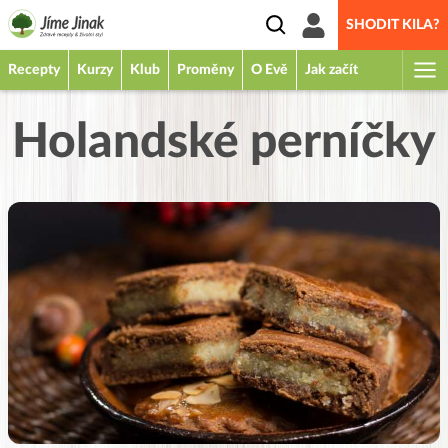
SHODIT KILA?
Recepty
Kurzy
Klub
Proměny
O Evě
Jak začít
Holandské perníčky