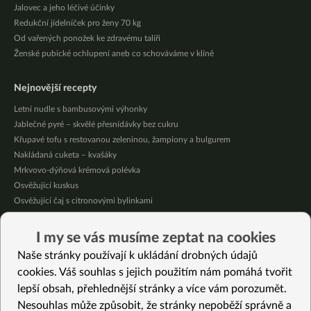
Jalovec a jeho léčivé účinky
Redukční jídelníček pro ženy 70 kg
Od vařených ponožek ke zdravému talíři
Ženské pubické ochlupení aneb co schováváme v klíně
Nejnovější recepty
Letní nudle s bambusovými výhonky
Jablečné pyré – skvělé přesnídávky bez cukru
Křupavé tofu s restovanou zeleninou, žampiony a bulgurem
Nakládaná cuketa – kvašáky
Mrkvovo-dýňová krémová polévka
Osvěžující kuskus
Osvěžující čaj s citronovými bylinkami
Nepečený jablečný dort s rybízem
Čokoládové muffiny s mangovým krémem
I my se vás musíme zeptat na cookies
Meruňky a jablka v citrónovém želé
Naše stránky používají k ukládání drobných údajů
cookies. Váš souhlas s jejich použitím nám pomáhá tvořit
Vybrané recepty
lepší obsah, přehlednější stránky a více vám porozumět.
Zelený talíř
Nesouhlas může způsobit, že stránky nepoběží správně a