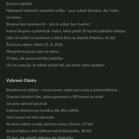
Emoční zajídání
Nebezpečí zelených smoothie a šťáv – jsou nabité živinami, ale i riziky
Lví brána
Broskve bez kadeřavosti – jde to vůbec bez chemie?
Krevní skupina a jídelníček: mýtus, který přežil 30 let bez jediného důkazu
Léky mi snížili na minimum a štítná žláza se zlepšila (Martina, 41 let)
Živý kurz vaření v Brně 25. 8. 2026
Přestaňte bojovat samy se sebou
10 tipů, jak zpracovat letní jablíčka
Už vás unavuje, že někdo pořád řeší, jak byste měla vypadat?
Vybrané články
Bramborový obklad – první pomoc nejen pro úrazy a pohmožděniny
Dvanáct skvělých žen, jedno gomassio a VIP focení na závěr
Jak jsme začínali jíst jinak
Celkové zhodnocení kondice dle JIN a JANG
Jarní únava mě letos zbourala
Po dvou letech covidu začínám znovu (Ondra, 37 let)
Za dva týdny o dvě velikosti méně (Dominika, 38 let)
10 tipů, jak zařadit vlákninu do jídelníčku