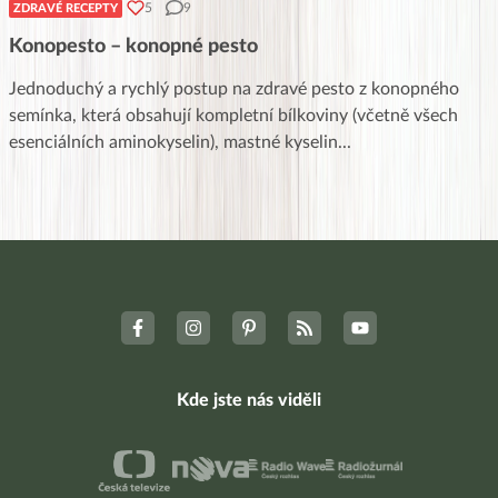
5
9
ZDRAVÉ RECEPTY
Konopesto – konopné pesto
Jednoduchý a rychlý postup na zdravé pesto z konopného
semínka, která obsahují kompletní bílkoviny (včetně všech
esenciálních aminokyselin), mastné kyselin
...
Kde jste nás viděli