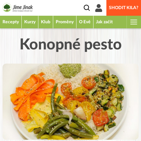
SHODIT KILA?
Recepty
Kurzy
Klub
Proměny
O Evě
Jak začít
Konopné pesto