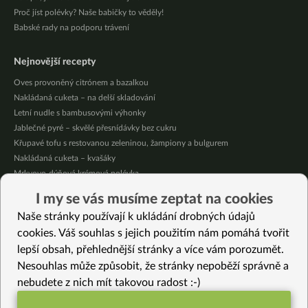
Proč jíst polévky? Naše babičky to věděly!
Babské rady na podporu trávení
Nejnovější recepty
Oves provoněný citrónem a bazalkou
Nakládaná cuketa – na delší skladování
Letní nudle s bambusovými výhonky
Jablečné pyré – skvělé přesnídávky bez cukru
Křupavé tofu s restovanou zeleninou, žampiony a bulgurem
Nakládaná cuketa – kvašáky
Mrkvovo-dýňová krémová polévka
Osvěžující kuskus
I my se vás musíme zeptat na cookies
Osvěžující čaj s citronovými bylinkami
Naše stránky používají k ukládání drobných údajů
Nepečený jablečný dort s rybízem
cookies. Váš souhlas s jejich použitím nám pomáhá tvořit
lepší obsah, přehlednější stránky a více vám porozumět.
Vybrané recepty
Nesouhlas může způsobit, že stránky nepoběží správně a
Cukroví bez výčitek: 14 receptů na zdravé vánoční cukroví
nebudete z nich mít takovou radost :-)
Nakládané smrkové výhonky
Placky z mungo fazolek (bezlepkové)