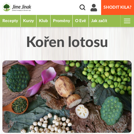
SHODIT KILA?
Recepty
Kurzy
Klub
Proměny
O Evě
Jak začít
Kořen lotosu