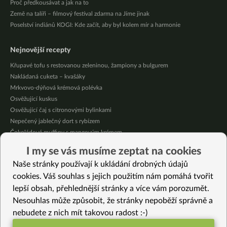
Proč předkousávat a jak na to
Země na talíři – filmový festival zdarma na Jíme jinak
Poselství indiánů KOGI: Kde začít, aby byl kolem mír a harmonie
Nejnovější recepty
Křupavé tofu s restovanou zeleninou, žampiony a bulgurem
Nakládaná cuketa – kvašáky
Mrkvovo-dýňová krémová polévka
Osvěžující kuskus
Osvěžující čaj s citronovými bylinkami
Nepečený jablečný dort s rybízem
Čokoládové muffiny s mangovým krémem
Meruňky a jablka v citrónovém želé
I my se vás musíme zeptat na cookies
Krémová zeleninová polévka s koprem a vločkami
Naše stránky používají k ukládání drobných údajů
Celozrnná rýže basmati se zeleninou
cookies. Váš souhlas s jejich použitím nám pomáhá tvořit
lepší obsah, přehlednější stránky a více vám porozumět.
Vybrané recepty
Nesouhlas může způsobit, že stránky nepoběží správně a
Makový chlebíček
nebudete z nich mít takovou radost :-)
Ovesná buchta na 2 způsoby: flapjack nebo bublanina (pro děti)