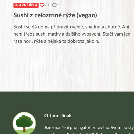
23
2
HLAVNÍ JÍDLA
Sushi z celozrnné rýže (vegan)
Sushi se dá doma připravit rychle, snadno a chutně. Ani
není třeba sushi matky a dalšího vybavení. Stačí vám jen
řasa nori, rýže a nějaká ta dobrota jako n
...
O Jíme Jinak
Jsme nadšení propagátoři zdravého životního styl