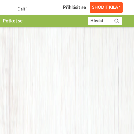
Přihlásit se
SHODIT KILA?
Další
Potkej se
Hledat