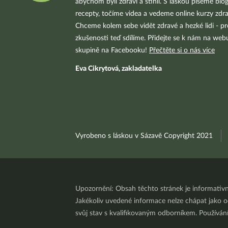
abychom byli zdraví a štíhlí. S láskou píšeme blo
recepty, točíme videa a vedeme online kurzy zdra
Chceme kolem sebe vidět zdravé a hezké lidi - pr
zkušenosti teď sdílíme. Přidejte se k nám na we
skupině na Facebooku!
Přečtěte si o nás více
Eva Cikrytová, zakladatelka
Vyrobeno s láskou v Sázavě Copyright 2021
Upozornění: Obsah těchto stránek je informativ
Jakékoliv uvedené informace nelze chápat jako odb
svůj stav s kvalifikovaným odborníkem. Používá