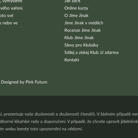
g, vymýšlíme
Jak začít
vého vaření.
Online kurzy
oto své
O Jíme Jinak
bu nebo ve
Jíme Jinak v médiích
Recenze Jíme Jinak
Klub Jíme Jinak
Slevy pro Klubáky
Sdílej a získej Klub JJ zdarma
Kontakt
Designed by Pink Future
ní, prezentuje naše zkušenosti a zkušenosti čtenářů. V žádném případě 
orné lékařské rady a doporučení. V případě, že chcete upravit jídelníček 
ním webu berete toto upozornění na vědomí.