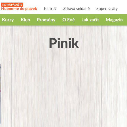
Hubneme do plavek
Klub JJ
Zdravá snídaně
Super saláty
Kurzy
Klub
Proměny
O Evě
Jak začít
Magazín
Pinik