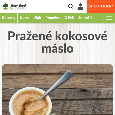
SHODIT KILA?
Recepty
Kurzy
Klub
Proměny
O Evě
Jak začít
Pražené kokosové
máslo