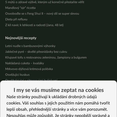
5 mýtů o zdravé výživě, kterým už konečně přestaňte věřit
Mandlový “sýr” ricotta
Osvoboďte se s Feng Shui II – nový díl se super slevou
Dieta při refluxu
Z kil navíc k lehkosti a radosti (Jana, 48 let)
Nejnovější recepty
Letní nudle s bambusovými výhonky
Jablečné pyré – skvělé přesnídávky bez cukru
Křupavé tofu s restovanou zeleninou, žampiony a bulgurem
Nakládaná cuketa – kvašáky
Mrkvovo-dýňová krémová polévka
Osvěžující kuskus
Osvěžující čaj s citronovými bylinkami
Nepečený jablečný dort s rybízem
I my se vás musíme zeptat na cookies
Čokoládové muffiny s mangovým krémem
Naše stránky používají k ukládání drobných údajů
Meruňky a jablka v citrónovém želé
cookies. Váš souhlas s jejich použitím nám pomáhá tvořit
lepší obsah, přehlednější stránky a více vám porozumět.
Vybrané recepty
Nesouhlas může způsobit, že stránky nepoběží správně a