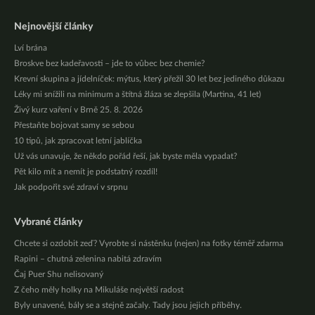
Nejnovější články
Lví brána
Broskve bez kadeřavosti – jde to vůbec bez chemie?
Krevní skupina a jídelníček: mýtus, který přežil 30 let bez jediného důkazu
Léky mi snížili na minimum a štítná žláza se zlepšila (Martina, 41 let)
Živý kurz vaření v Brně 25. 8. 2026
Přestaňte bojovat samy se sebou
10 tipů, jak zpracovat letní jablíčka
Už vás unavuje, že někdo pořád řeší, jak byste měla vypadat?
Pět kilo mít a nemít je podstatný rozdíl!
Jak podpořit své zdraví v srpnu
Vybrané články
Chcete si ozdobit zeď? Vyrobte si nástěnku (nejen) na fotky téměř zdarma
Rapini – chutná zelenina nabitá zdravím
Čaj Puer Shu nelisovaný
Z čeho měly holky na Mikuláše největší radost
Byly unavené, bály se a stejně začaly. Tady jsou jejich příběhy.