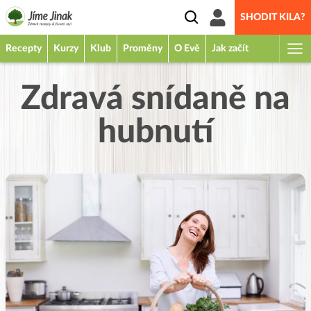
SHODIT KILA?
Recepty
Kurzy
Klub
Proměny
O Evě
Jak začít
Zdravá snídaně na
hubnutí