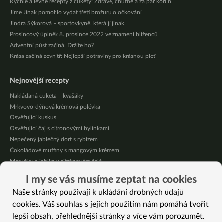
Rychlé a levné recepty z cukety: Zdravě, chutně a za pár korun
Jíme Jinak pomohlo vydat třetí brožuru o očkování
Jindra Sýkorová – sportovkyně, která jí jinak
Prosincový úplněk 8. prosince 2022 ve znamení blíženců
Adventní půst začíná. Držíte ho?
Krása začíná zevnitř: Nejlepší potraviny pro krásnou pleť
Nejnovější recepty
Nakládaná cuketa – kvašáky
Mrkvovo-dýňová krémová polévka
Osvěžující kuskus
Osvěžující čaj s citronovými bylinkami
Nepečený jablečný dort s rybízem
Čokoládové muffiny s mangovým krémem
Meruňky a jablka v citrónovém želé
Krémová zeleninová polévka s koprem a vločkami
I my se vás musíme zeptat na cookies
Celozrnná rýže basmati se zeleninou
Naše stránky používají k ukládání drobných údajů
Citrónové muffiny s borůvkovým krémem
cookies. Váš souhlas s jejich použitím nám pomáhá tvořit
lepší obsah, přehlednější stránky a více vám porozumět.
Vybrané recepty