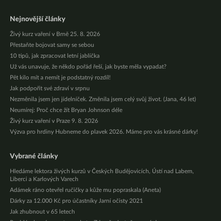
Nejnovější články
Živý kurz vaření v Brně 25. 8. 2026
Přestaňte bojovat samy se sebou
10 tipů, jak zpracovat letní jablíčka
Už vás unavuje, že někdo pořád řeší, jak byste měla vypadat?
Pět kilo mít a nemít je podstatný rozdíl!
Jak podpořit své zdraví v srpnu
Nezměnila jsem jen jídelníček. Změnila jsem celý svůj život. (Jana, 46 let)
Neumírej: Proč chce žít Bryan Johnson déle
Živý kurz vaření v Praze 9. 8. 2026
Výzva pro hrdiny Hubneme do plavek 2026. Máme pro vás krásné dárky!
Vybrané články
Hledáme lektora živých kurzů v Českých Budějovicích, Ústí nad Labem,
Liberci a Karlových Varech
Adámek ráno otevřel ručičky a kůže mu popraskala (Aneta)
Dárky za 12.000 Kč pro účastníky Jarní očisty 2021
Jak zhubnout v 65 letech