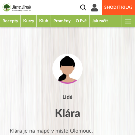
SHODIT KILA?
Recepty
Kurzy
Klub
Proměny
O Evě
Jak začít
Lidé
Klára
Klára
je na mapě v místě
Olomouc
.