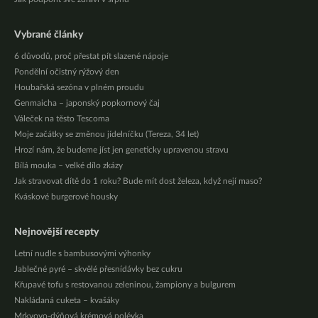
Vybrané články
6 důvodů, proč přestat pít slazené nápoje
Pondělní očistný rýžový den
Houbařská sezóna v plném proudu
Genmaicha – japonský popkornový čaj
Váleček na těsto Tescoma
Moje začátky se změnou jídelníčku (Tereza, 34 let)
Hrozí nám, že budeme jíst jen geneticky upravenou stravu
Bílá mouka – velké dílo zkázy
Jak stravovat dítě do 1 roku? Bude mít dost železa, když nejí maso?
Kváskové burgerové housky
Nejnovější recepty
Letní nudle s bambusovými výhonky
Jablečné pyré – skvělé přesnídávky bez cukru
Křupavé tofu s restovanou zeleninou, žampiony a bulgurem
Nakládaná cuketa – kvašáky
Mrkvovo-dýňová krémová polévka