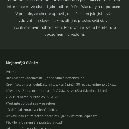
odbornou lékařskou pomoc a odbornou péči. Jakékoliv uvedené
informace nelze chápat jako odborné lékařské rady a doporučení.
V případě, že chcete upravit jídelníček a nejste jistí svým
zdravotním stavem, zkonzultujte, prosím, svůj stav s
kvalifikovaným odborníkem. Používáním webu berete toto
upozornění na vědomí.
Nejnovější články
Lví brána
Broskve bez kadeřavosti – jde to vůbec bez chemie?
Krevní skupina a jídelníček: mýtus, který přežil 30 let bez jediného důkazu
Léky mi snížili na minimum a štítná žláza se zlepšila (Martina, 41 let)
Živý kurz vaření v Brně 25. 8. 2026
Přestaňte bojovat samy se sebou
10 tipů, jak zpracovat letní jablíčka
Už vás unavuje, že někdo pořád řeší, jak byste měla vypadat?
Pět kilo mít a nemít je podstatný rozdíl!
Jak podpořit své zdraví v srpnu