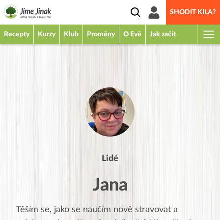
SHODIT KILA?
Recepty
Kurzy
Klub
Proměny
O Evě
Jak začít
Lidé
Jana
Těším se, jako se naučím nově stravovat a