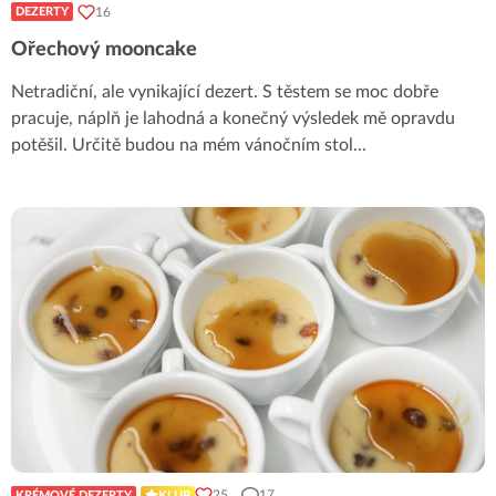
16
DEZERTY
Ořechový mooncake
Netradiční, ale vynikající dezert. S těstem se moc dobře
pracuje, náplň je lahodná a konečný výsledek mě opravdu
potěšil. Určitě budou na mém vánočním stol
...
25
17
KRÉMOVÉ DEZERTY
KLUB