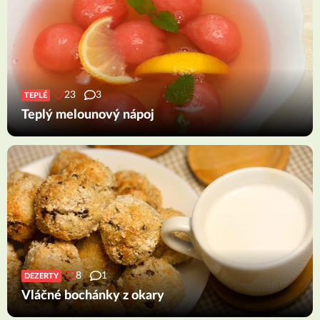
23
3
TEPLÉ
Teplý melounový nápoj
8
1
DEZERTY
Vláčné bochánky z okary