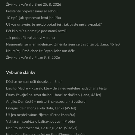
Živý kurz vaření v Brně 25. 8. 2026
Přestaňte bojovat samy se sebou
10 tipů, jak zpracovat letní jablíčka
Už vás unavuje, že někdo pořád řeší, jak byste měla vypadat?
Pět kilo mít a nemít je podstatný rozdíl!
Jak podpořit své zdraví v srpnu
Nezměnila jsem jen jídelníček. Změnila jsem celý svůj život. (Jana, 46 let)
Neumírej: Proč chce žít Bryan Johnson déle
Živý kurz vaření v Praze 9. 8. 2026
Vybrané články
Děti se nemusí učit dospívat – 3. díl
Lievito Madre – kvásek, který dělá neuvěřitelně nadýchaná těsta
Džíny čekající na svou druhou šanci se dočkaly (Jana, 43 let)
Anglie: Den šestý – město Shakespeara – Stratford
Energie jde nahoru a kila dolů, Lenka (49 let)
Už jen nepřežíváme, žijeme! (Petr a Markéta)
Vyhlášení soutěže o balíček potravin Probio
Není to stoprocentní, ale funguje to! (Vlaďka)
Kurz Jíme Jinak a setkání ve Františkových Lázních