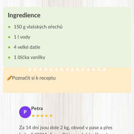
Ingredience
150 g vlašských ořechů
1 l vody
4 velké datle
1 lžička vanilky
Poznačit si k receptu
Petra
Ma
P
M
★★★★★
★
k,
Za 14 dní jsou dole 2 kg, obvod v pase a přes
Dnes jse