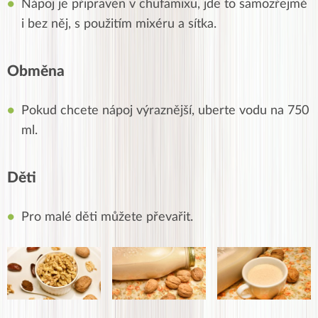
Nápoj je připraven v chufamixu, jde to samozřejmě
i bez něj, s použitím mixéru a sítka.
Obměna
Pokud chcete nápoj výraznější, uberte vodu na 750
ml.
Děti
Pro malé děti můžete převařit.