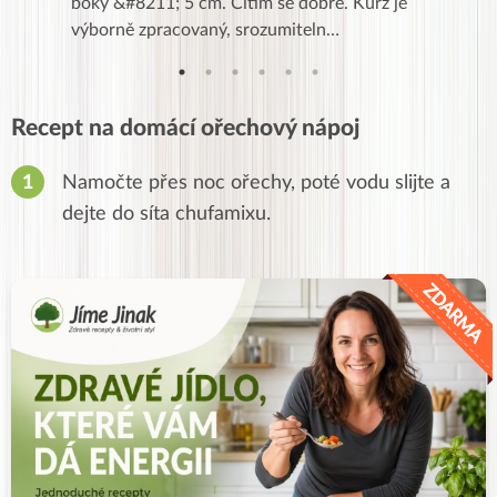
znání pro
boky &#8211; 5 cm. Cítím se dobře. Kurz je
zapadlé p
…
výborně zpracovaný, srozumiteln…
od EVY. 
Recept na domácí ořechový nápoj
Namočte přes noc ořechy, poté vodu slijte a
dejte do síta chufamixu.