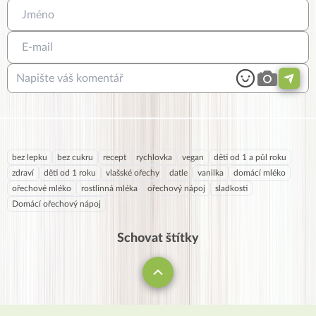
bez lepku
bez cukru
recept
rychlovka
vegan
děti od 1 a půl roku
zdraví
děti od 1 roku
vlašské ořechy
datle
vanilka
domácí mléko
ořechové mléko
rostlinná mléka
ořechový nápoj
sladkosti
Domácí ořechový nápoj
Schovat štítky