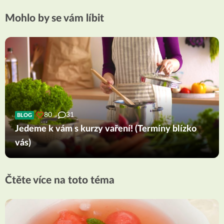
Mohlo by se vám líbit
80
31
BLOG
Jedeme k vám s kurzy vaření! (Termíny blízko
vás)
Čtěte více na toto téma