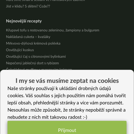
Jíst v klidu? S dětmi? Cože??
Nejnovější recepty
Křupavé tofu s restovanou zeleninou, žampiony a bulgurem
Nakládaná cuketa – kvašáky
Mrkvovo-dýňová krémová polévka
Osvěžující kuskus
Osvěžující čaj s citronovými bylinkami
Nepečený jablečný dort s rybízem
Čokoládové muffiny s mangovým krémem
Meruňky a jablka v citrónovém želé
I my se vás musíme zeptat na cookies
Krémová zeleninová polévka s koprem a vločkami
Naše stránky používají k ukládání drobných údajů
Celozrnná rýže basmati se zeleninou
cookies. Váš souhlas s jejich použitím nám pomáhá tvořit
lepší obsah, přehlednější stránky a více vám porozumět.
Vybrané recepty
Nesouhlas může způsobit, že stránky nepoběží správně a
Jak nejrychleji udělat rýžový kvásek (za 3 dny)
nebudete z nich mít takovou radost :-)
Rychlý salát z vodnice, ředkviček, salátu a kvašené zeleniny
Plněná cibule
Přijmout
Fazolový guláš