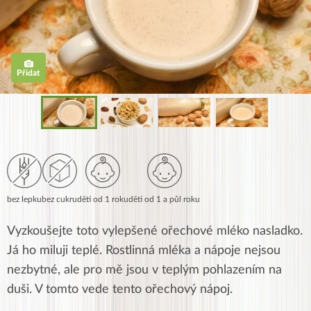
Přidat
bez lepku
bez cukru
děti od 1 roku
děti od 1 a půl roku
Vyzkoušejte toto vylepšené ořechové mléko nasladko.
Já ho miluji teplé. Rostlinná mléka a nápoje nejsou
nezbytné, ale pro mě jsou v teplým pohlazením na
duši. V tomto vede tento ořechový nápoj.