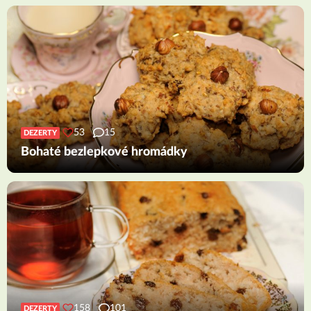
53
15
DEZERTY
Bohaté bezlepkové hromádky
158
101
DEZERTY