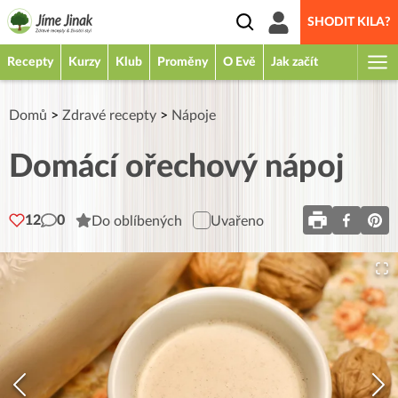
SHODIT KILA?
Recepty
Kurzy
Klub
Proměny
O Evě
Jak začít
Domů
>
Zdravé recepty
>
Nápoje
Domácí ořechový nápoj
12
0
Do oblíbených
Uvařeno