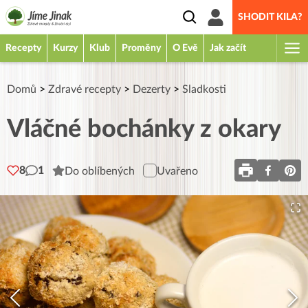
SHODIT KILA?
Recepty
Kurzy
Klub
Proměny
O Evě
Jak začít
Domů
>
Zdravé recepty
>
Dezerty
>
Sladkosti
Vláčné bochánky z okary
8
1
Do oblíbených
Uvařeno