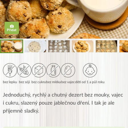
Přidat
bez lepku
bez sóji
bez cukru
bez mléka
bez vajec
děti od 1 a půl roku
Jednoduchý, rychlý a chutný dezert bez mouky, vajec
i cukru, slazený pouze jablečnou dření. I tak je ale
příjemně sladký.