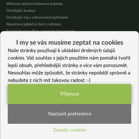
Mrkvovo-dýňová krémová polévka
Osvěžující kuskus
Osvěžující čaj s citronovými bylinkami
Nepečený jablečný dort s rybízem
Čokoládové muffiny s mangovým krémem
Meruňky a jablka v citrónovém želé
I my se vás musíme zeptat na cookies
Krémová zeleninová polévka s koprem a vločkami
Naše stránky používají k ukládání drobných údajů
Celozrnná rýže basmati se zeleninou
cookies. Váš souhlas s jejich použitím nám pomáhá tvořit
lepší obsah, přehlednější stránky a více vám porozumět.
Vybrané recepty
Nesouhlas může způsobit, že stránky nepoběží správně a
Celerové nugetky
nebudete z nich mít takovou radost :-)
Slaný koláč na pánvi
Tofu na fenyklu
Přijmout
Tatranky jinak
Funkční nastavení potřebujeme (vždy
Knedlík z rýže, jahel a vloček
aktivní)
Jablečné muffiny: Lahodný recept bez lepku
Nastavit preference
Cizrnová pomazánka s mrkví
Hlíva s omáčkou z kaparů a růžového pepře
Zásady cookies
Statistiky pro lepší obsah
Mangoldové pesto se slunečnicovým semínkem
Meduňkový čaj