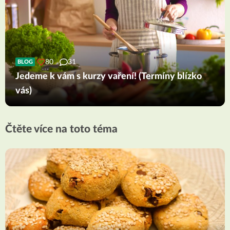
80
31
BLOG
Jedeme k vám s kurzy vaření! (Termíny blízko
vás)
Čtěte více na toto téma