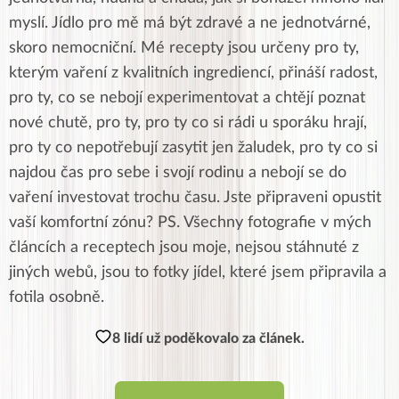
myslí. Jídlo pro mě má být zdravé a ne jednotvárné,
skoro nemocniční. Mé recepty jsou určeny pro ty,
kterým vaření z kvalitních ingrediencí, přináší radost,
pro ty, co se nebojí experimentovat a chtějí poznat
nové chutě, pro ty, pro ty co si rádi u sporáku hrají,
pro ty co nepotřebují zasytit jen žaludek, pro ty co si
najdou čas pro sebe i svojí rodinu a nebojí se do
vaření investovat trochu času. Jste připraveni opustit
vaší komfortní zónu? PS. Všechny fotografie v mých
článcích a receptech jsou moje, nejsou stáhnuté z
jiných webů, jsou to fotky jídel, které jsem připravila a
fotila osobně.
8 lidí už poděkovalo za článek.