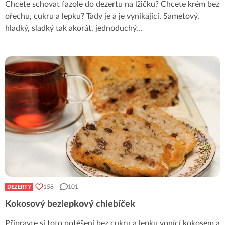
Chcete schovat fazole do dezertu na lžičku? Chcete krém bez
ořechů, cukru a lepku? Tady je a je vynikající. Sametový,
hladký, sladký tak akorát, jednoduchý
...
158
101
DEZERTY
Kokosový bezlepkový chlebíček
Připravte si toto potěšení bez cukru a lepku vonící kokosem a