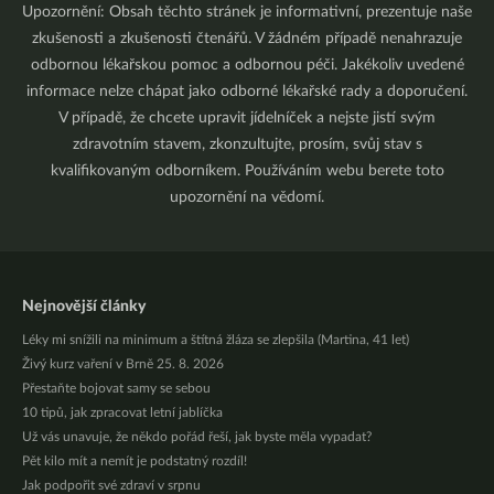
Upozornění: Obsah těchto stránek je informativní, prezentuje naše
zkušenosti a zkušenosti čtenářů. V žádném případě nenahrazuje
odbornou lékařskou pomoc a odbornou péči. Jakékoliv uvedené
informace nelze chápat jako odborné lékařské rady a doporučení.
V případě, že chcete upravit jídelníček a nejste jistí svým
zdravotním stavem, zkonzultujte, prosím, svůj stav s
kvalifikovaným odborníkem. Používáním webu berete toto
upozornění na vědomí.
Nejnovější články
Léky mi snížili na minimum a štítná žláza se zlepšila (Martina, 41 let)
Živý kurz vaření v Brně 25. 8. 2026
Přestaňte bojovat samy se sebou
10 tipů, jak zpracovat letní jablíčka
Už vás unavuje, že někdo pořád řeší, jak byste měla vypadat?
Pět kilo mít a nemít je podstatný rozdíl!
Jak podpořit své zdraví v srpnu