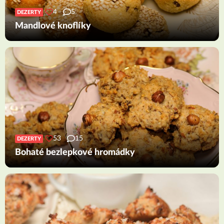
4
5
DEZERTY
Mandlové knoflíky
53
15
DEZERTY
Bohaté bezlepkové hromádky