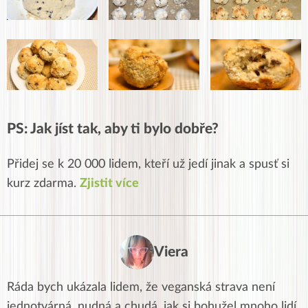
PS: Jak jíst tak, aby ti bylo dobře?
Přidej se k 20 000 lidem, kteří už jedí jinak a spusť si
kurz zdarma.
Zjistit více
Viera
Ráda bych ukázala lidem, že veganská strava není
jednotvárná, nudná a chudá, jak si bohužel mnoho lidí