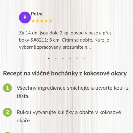
Petra
Ma
P
M
★★★★★
★
k,
Za 14 dní jsou dole 2 kg, obvod v pase a přes
Dnes jse
znání pro
boky &#8211; 5 cm. Cítím se dobře. Kurz je
zapadlé p
…
výborně zpracovaný, srozumiteln…
od EVY. 
Recept na vláčné bochánky z kokosové okary
Všechny ingredience smíchejte a utvořte kouli z
těsta.
Rukou vytvarujte kuličky a obalte v kokosové
okaře.