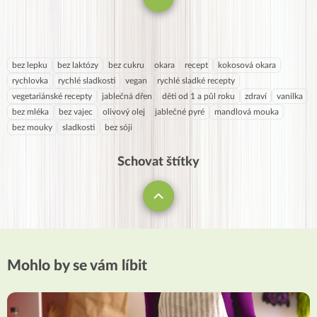
bez lepku
bez laktózy
bez cukru
okara
recept
kokosová okara
rychlovka
rychlé sladkosti
vegan
rychlé sladké recepty
vegetariánské recepty
jablečná dřen
děti od 1 a půl roku
zdraví
vanilka
bez mléka
bez vajec
olivový olej
jablečné pyré
mandlová mouka
bez mouky
sladkosti
bez sóji
Schovat štítky
Mohlo by se vám líbit