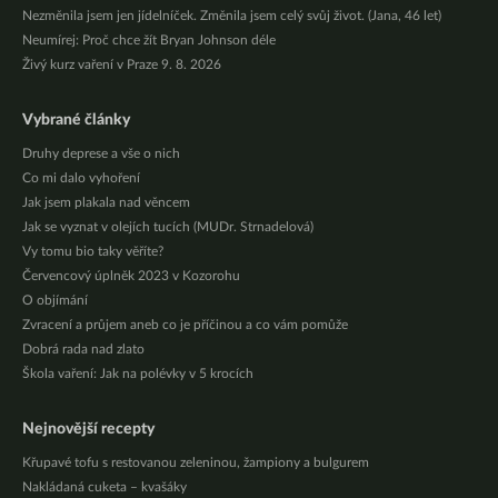
Nezměnila jsem jen jídelníček. Změnila jsem celý svůj život. (Jana, 46 let)
Neumírej: Proč chce žít Bryan Johnson déle
Živý kurz vaření v Praze 9. 8. 2026
Vybrané články
Druhy deprese a vše o nich
Co mi dalo vyhoření
Jak jsem plakala nad věncem
Jak se vyznat v olejích tucích (MUDr. Strnadelová)
Vy tomu bio taky věříte?
Červencový úplněk 2023 v Kozorohu
O objímání
Zvracení a průjem aneb co je příčinou a co vám pomůže
Dobrá rada nad zlato
Škola vaření: Jak na polévky v 5 krocích
Nejnovější recepty
Křupavé tofu s restovanou zeleninou, žampiony a bulgurem
Nakládaná cuketa – kvašáky