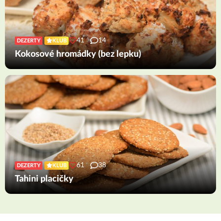
41
14
DEZERTY
KLUB
Kokosové hromádky (bez lepku)
61
38
DEZERTY
KLUB
Tahini placičky