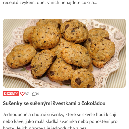
receptů zvykem, opět v nich nenajdete cukr a
...
87
41
DEZERTY
Sušenky se sušenými švestkami a čokoládou
Jednoduché a chutné sušenky, které se skvěle hodí k čaji
nebo kávě, jako malá sladká svačinka nebo pohoštění pro
hosty. Jejich příprava je jednoduchá a nez
...