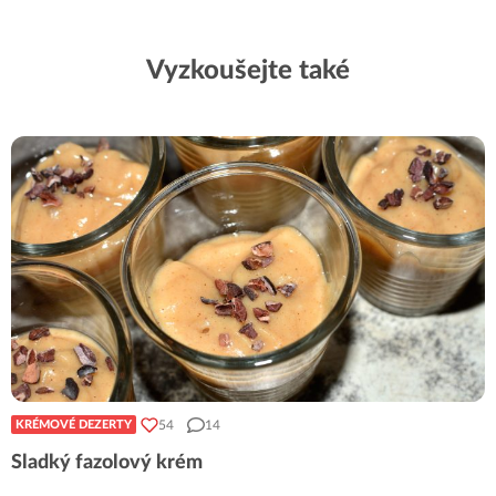
Vyzkoušejte také
54
14
KRÉMOVÉ DEZERTY
Sladký fazolový krém