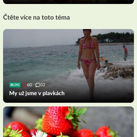
Čtěte více na toto téma
60
32
BLOG
My už jsme v plavkách