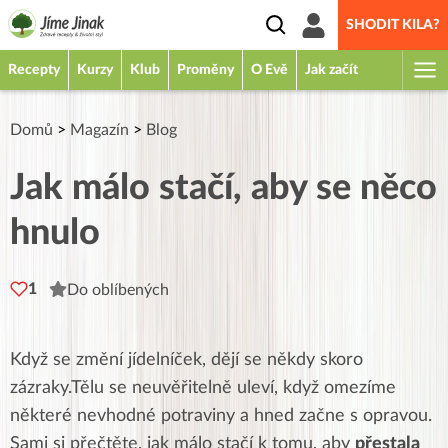
SHODIT KILA?
Recepty
Kurzy
Klub
Proměny
O Evě
Jak začít
Domů
>
Magazín
>
Blog
Jak málo stačí, aby se něco
hnulo
1
Do oblíbených
Když se změní jídelníček, dějí se někdy skoro
zázraky.Tělu se neuvěřitelně uleví, když omezíme
některé nevhodné potraviny a hned začne s opravou.
Sami si přečtěte, jak málo stačí k tomu, aby
přestala