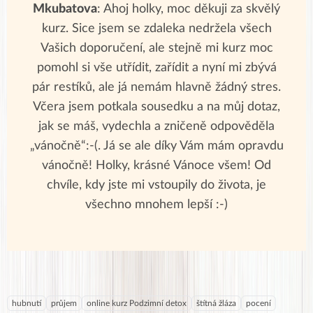
Mkubatova
: Ahoj holky, moc děkuji za skvělý
kurz. Sice jsem se zdaleka nedržela všech
Vašich doporučení, ale stejně mi kurz moc
pomohl si vše utřídit, zařídit a nyní mi zbývá
pár restíků, ale já nemám hlavně žádný stres.
Včera jsem potkala sousedku a na můj dotaz,
jak se máš, vydechla a zničeně odpověděla
„vánočně“:-(. Já se ale díky Vám mám opravdu
vánočně! Holky, krásné Vánoce všem! Od
chvíle, kdy jste mi vstoupily do života, je
všechno mnohem lepší :-)
hubnutí
průjem
online kurz Podzimní detox
štítná žláza
pocení