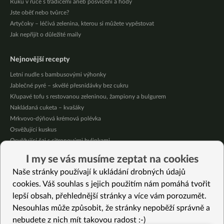
Ruku v ruce s tradicemi aneb posvícení a hody
Jste oběť nebo tvůrce?
Artyčoky – léčivá zelenina, kterou si můžete vypěstovat
Jak nepřijít o důležité maily
Nejnovější recepty
Letní nudle s bambusovými výhonky
Jablečné pyré – skvělé přesnídávky bez cukru
Křupavé tofu s restovanou zeleninou, žampiony a bulgurem
Nakládaná cuketa – kvašáky
Mrkvovo-dýňová krémová polévka
Osvěžující kuskus
Osvěžující čaj s citronovými bylinkami
Nepečený jablečný dort s rybízem
I my se vás musíme zeptat na cookies
Čokoládové muffiny s mangovým krémem
Naše stránky používají k ukládání drobných údajů
Meruňky a jablka v citrónovém želé
cookies. Váš souhlas s jejich použitím nám pomáhá tvořit
lepší obsah, přehlednější stránky a více vám porozumět.
Vybrané recepty
Nesouhlas může způsobit, že stránky nepoběží správně a
Pekanová kolečka bez lepku
nebudete z nich mít takovou radost :-)