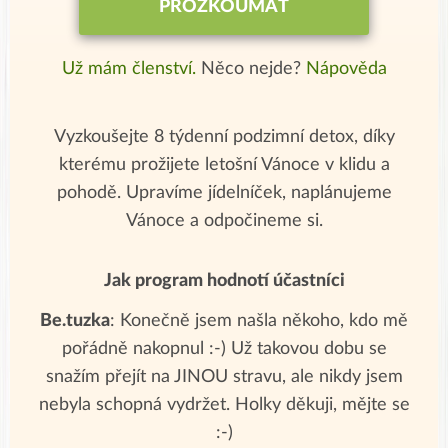
PROZKOUMAT
Už mám členství.
Něco nejde?
Nápověda
Vyzkoušejte 8 týdenní podzimní detox, díky
kterému prožijete letošní Vánoce v klidu a
pohodě. Upravíme jídelníček, naplánujeme
Vánoce a odpočineme si.
Jak program hodnotí účastníci
Be.tuzka
: Konečně jsem našla někoho, kdo mě
pořádně nakopnul :-) Už takovou dobu se
snažím přejít na JINOU stravu, ale nikdy jsem
nebyla schopná vydržet. Holky děkuji, mějte se
:-)