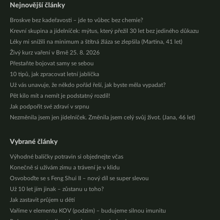
Nejnovější články
Broskve bez kadeřavosti – jde to vůbec bez chemie?
Krevní skupina a jídelníček: mýtus, který přežil 30 let bez jediného důkazu
Léky mi snížili na minimum a štítná žláza se zlepšila (Martina, 41 let)
Živý kurz vaření v Brně 25. 8. 2026
Přestaňte bojovat samy se sebou
10 tipů, jak zpracovat letní jablíčka
Už vás unavuje, že někdo pořád řeší, jak byste měla vypadat?
Pět kilo mít a nemít je podstatný rozdíl!
Jak podpořit své zdraví v srpnu
Nezměnila jsem jen jídelníček. Změnila jsem celý svůj život. (Jana, 46 let)
Vybrané články
Výhodné balíčky potravin si objednejte včas
Konečně si užívám zimu a trávení je v klidu
Osvoboďte se s Feng Shui II – nový díl se super slevou
Už 10 let jím jinak – zůstanu u toho?
Jak zastavit průjem u dětí
Vaříme v elementu KOV (podzim) – budujeme silnou imunitu