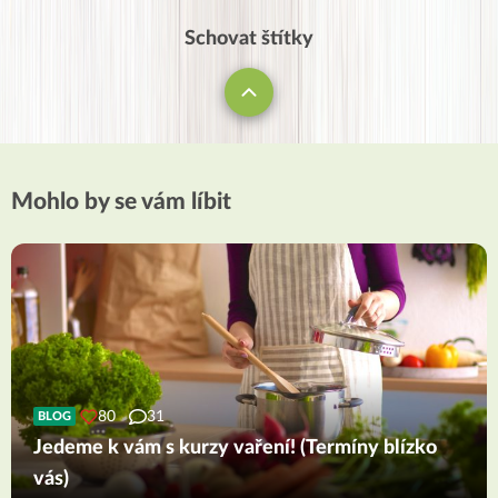
Schovat štítky
Mohlo by se vám líbit
80
31
BLOG
Jedeme k vám s kurzy vaření! (Termíny blízko
vás)