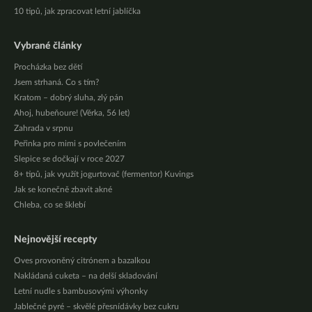
10 tipů, jak zpracovat letní jablíčka
Vybrané články
Procházka bez dětí
Jsem strhaná. Co s tím?
Kratom – dobrý sluha, zlý pán
Ahoj, hubeňoure! (Věrka, 56 let)
Zahrada v srpnu
Peřinka pro mimi s povlečením
Slepice se dočkají v roce 2027
8+ tipů, jak využít jogurtovač (fermentor) Kuvings
Jak se konečně zbavit akné
Chleba, co se šklebí
Nejnovější recepty
Oves provoněný citrónem a bazalkou
Nakládaná cuketa – na delší skladování
Letní nudle s bambusovými výhonky
Jablečné pyré – skvělé přesnídávky bez cukru