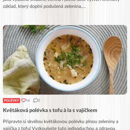
základ, který doplní podušená zelenina,
...
56
2
POLÉVKY
Květáková polévka s tofu à la s vajíčkem
Připravte si skvělou květákovou polévku plnou zeleniny a
vajíčka z tofu! Vyzkoušejte tuto jednoduchou a zdravou