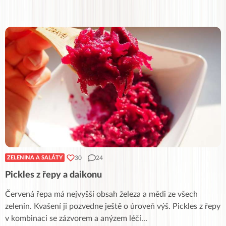
30
24
ZELENINA A SALÁTY
Pickles z řepy a daikonu
Červená řepa má nejvyšší obsah železa a mědi ze všech
zelenin. Kvašení ji pozvedne ještě o úroveň výš. Pickles z řepy
v kombinaci se zázvorem a anýzem léčí
...