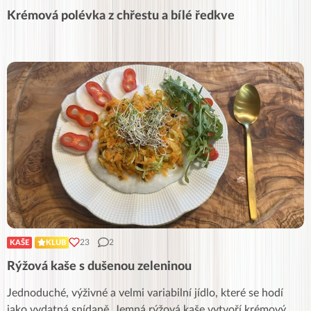
Krémová polévka z chřestu a bílé ředkve
23
2
KAŠE
KLUB
Rýžová kaše s dušenou zeleninou
Jednoduché, výživné a velmi variabilní jídlo, které se hodí
jako vydatná snídaně. Jemná rýžová kaše vytvoří krémový