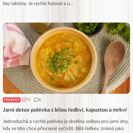
bez laktózy. Je rychle hotová a u
...
72
8
POLÉVKY
Jarní detox polévka s bílou ředkví, kapustou a mrkví
Jednoduchá a rychlá polévka je skvělou volbou pro jarní dny,
kdy se tělo chce přiorzeně vyčistit. Bílá ředkev, známá jako