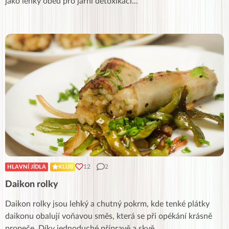
jako lehký oběd pro jarní detoxikaci
...
12
2
HLAVNÍ JÍDLA
KLUB
Daikon rolky
Daikon rolky jsou lehký a chutný pokrm, kde tenké plátky
daikonu obalují voňavou směs, která se při opékání krásně
propeče. Díky jednoduché přípravě a skvě
...