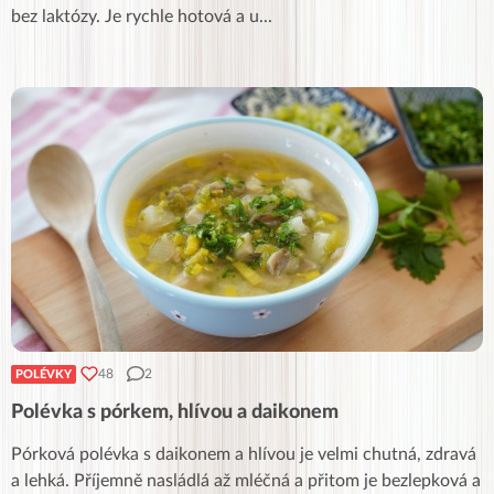
bez laktózy. Je rychle hotová a u
...
48
2
POLÉVKY
Polévka s pórkem, hlívou a daikonem
Pórková polévka s daikonem a hlívou je velmi chutná, zdravá
a lehká. Příjemně nasládlá až mléčná a přitom je bezlepková a