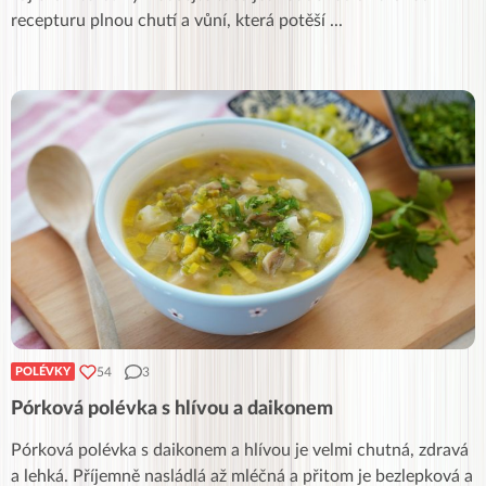
recepturu plnou chutí a vůní, která potěší
...
54
3
POLÉVKY
Pórková polévka s hlívou a daikonem
Pórková polévka s daikonem a hlívou je velmi chutná, zdravá
a lehká. Příjemně nasládlá až mléčná a přitom je bezlepková a