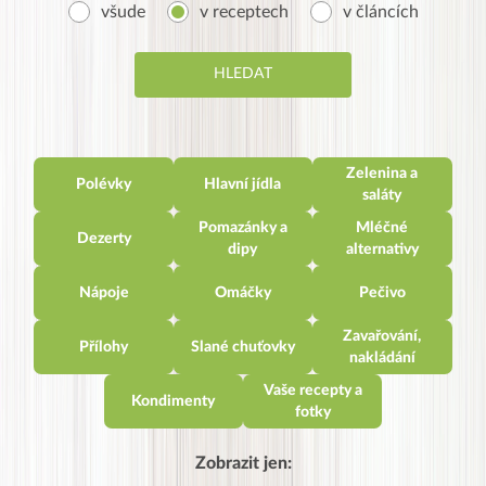
všude
v receptech
v článcích
Zelenina a
Polévky
Hlavní jídla
saláty
Pomazánky a
Mléčné
Dezerty
dipy
alternativy
Nápoje
Omáčky
Pečivo
Zavařování,
Přílohy
Slané chuťovky
nakládání
Vaše recepty a
Kondimenty
fotky
Zobrazit jen: