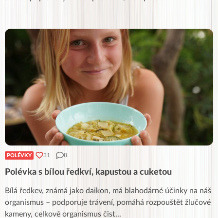
31
8
POLÉVKY
Polévka s bílou ředkví, kapustou a cuketou
Bílá ředkev, známá jako daikon, má blahodárné účinky na náš
organismus – podporuje trávení, pomáhá rozpouštět žlučové
kameny, celkově organismus čist
...