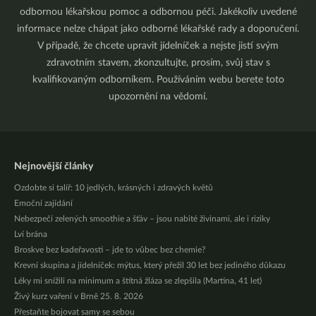
odbornou lékařskou pomoc a odbornou péči. Jakékoliv uvedené
informace nelze chápat jako odborné lékařské rady a doporučení.
V případě, že chcete upravit jídelníček a nejste jistí svým
zdravotním stavem, zkonzultujte, prosím, svůj stav s
kvalifikovaným odborníkem. Používáním webu berete toto
upozornění na vědomí.
Nejnovější články
Ozdobte si talíř: 10 jedlých, krásných i zdravých květů
Emoční zajídání
Nebezpečí zelených smoothie a šťáv – jsou nabité živinami, ale i riziky
Lví brána
Broskve bez kadeřavosti – jde to vůbec bez chemie?
Krevní skupina a jídelníček: mýtus, který přežil 30 let bez jediného důkazu
Léky mi snížili na minimum a štítná žláza se zlepšila (Martina, 41 let)
Živý kurz vaření v Brně 25. 8. 2026
Přestaňte bojovat samy se sebou