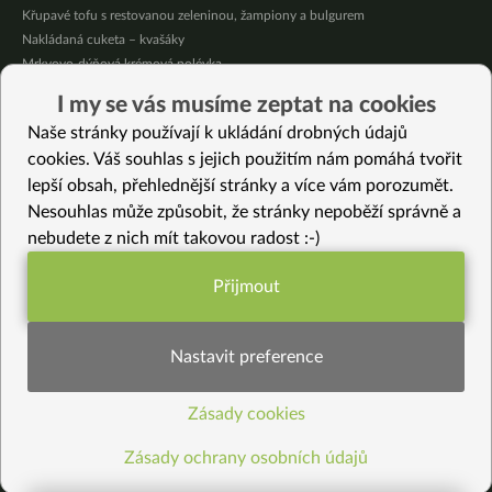
Křupavé tofu s restovanou zeleninou, žampiony a bulgurem
Nakládaná cuketa – kvašáky
Mrkvovo-dýňová krémová polévka
Osvěžující kuskus
I my se vás musíme zeptat na cookies
Osvěžující čaj s citronovými bylinkami
Naše stránky používají k ukládání drobných údajů
Nepečený jablečný dort s rybízem
cookies. Váš souhlas s jejich použitím nám pomáhá tvořit
lepší obsah, přehlednější stránky a více vám porozumět.
Vybrané recepty
Nesouhlas může způsobit, že stránky nepoběží správně a
Pikantní indická mrkev
nebudete z nich mít takovou radost :-)
Slaný palačinkový dort
Čočkové štamprle s jedlou krajkou
Přijmout
Dýňový perník
Funkční nastavení potřebujeme (vždy
Nejrychlejší vegan pizza – hotová do 15 minut
aktivní)
Šafránové rizoto
Nastavit preference
Nepečené makové kuličky nebo maková náplň
Jak udělat domácí kvašenou zeleninu se solí (pickles ze zelí a mrkve)
Zásady cookies
Statistiky pro lepší obsah
Agarové kuličky aneb veganský kaviár
Česneková pomazánka s pažitkou (veganská)
Zásady ochrany osobních údajů