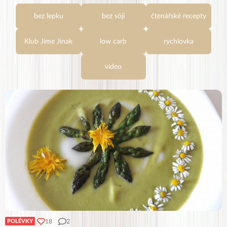
bez lepku
bez sóji
čtenářské recepty
Klub Jíme Jinak
low carb
rychlovka
video
18
2
POLÉVKY