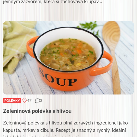
jemným zázvorem, která si zachovává křupav
...
47
3
POLÉVKY
Zeleninová polévka s hlívou
Zeleninová polévka s hlívou plná zdravých ingrediencí jako
kapusta, mrkev a cibule. Recept je snadný a rychlý, ideální