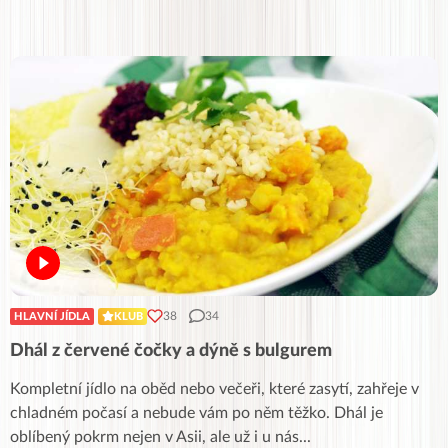
38
34
HLAVNÍ JÍDLA
KLUB
Dhál z červené čočky a dýně s bulgurem
Kompletní jídlo na oběd nebo večeři, které zasytí, zahřeje v
chladném počasí a nebude vám po něm těžko. Dhál je
oblíbený pokrm nejen v Asii, ale už i u nás
...