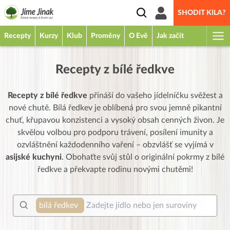
SHODIT KILA?
Recepty
Kurzy
Klub
Proměny
O Evě
Jak začít
Recepty z bílé ředkve
Recepty z bílé ředkve
přináší do vašeho jídelníčku svěžest a
nové chutě. Bílá ředkev je oblíbená pro svou jemně pikantní
chuť, křupavou konzistenci a vysoký obsah cenných živon. Je
skvělou volbou pro podporu trávení, posílení imunity a
ozvláštnění každodenního vaření – obzvlášť se vyjímá v
asijské kuchyni
. Obohaťte svůj stůl o originální pokrmy z bílé
ředkve a překvapte rodinu novými chutěmi!
bílá ředkev