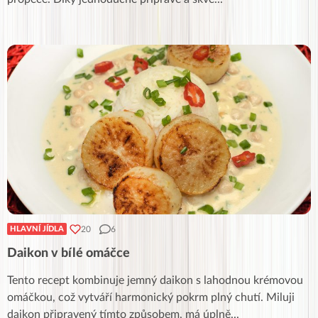
20
6
HLAVNÍ JÍDLA
Daikon v bílé omáčce
Tento recept kombinuje jemný daikon s lahodnou krémovou
omáčkou, což vytváří harmonický pokrm plný chutí. Miluji
daikon připravený tímto způsobem, má úplně
...