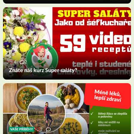
4
2
Znáte náš kurz Super saláty?
2
VAŠE PŘÍBĚHY