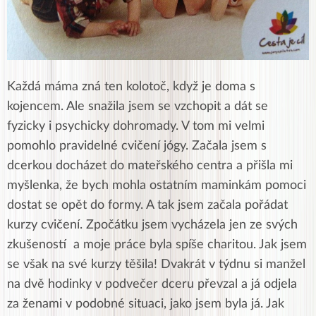
Každá máma zná ten kolotoč, když je doma s
kojencem. Ale snažila jsem se vzchopit a dát se
fyzicky i psychicky dohromady. V tom mi velmi
pomohlo pravidelné cvičení jógy. Začala jsem s
dcerkou docházet do mateřského centra a přišla mi
myšlenka, že bych mohla ostatním maminkám pomoci
dostat se opět do formy. A tak jsem začala pořádat
kurzy cvičení. Zpočátku jsem vycházela jen ze svých
zkušeností a moje práce byla spíše charitou. Jak jsem
se však na své kurzy těšila! Dvakrát v týdnu si manžel
na dvě hodinky v podvečer dceru převzal a já odjela
za ženami v podobné situaci, jako jsem byla já. Jak