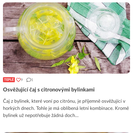
9
1
TEPLÉ
Osvěžující čaj s citronovými bylinkami
Čaj z bylinek, které voní po citrónu, je příjemně osvěžující v
horkých dnech. Tohle je má oblíbená letní kombinace. Kromě
bylinek už nepotřebuje žádná doch
...