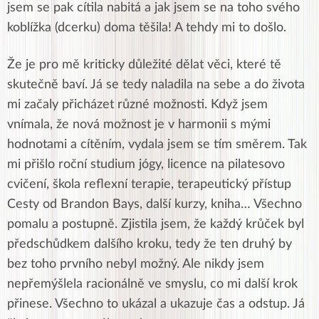
jsem se pak cítila nabitá a jak jsem se na toho svého
koblížka (dcerku) doma těšila! A tehdy mi to došlo.
Že je pro mě kriticky důležité dělat věci, které tě
skutečně baví. Já se tedy naladila na sebe a do života
mi začaly přicházet různé možnosti. Když jsem
vnímala, že nová možnost je v harmonii s mými
hodnotami a cítěním, vydala jsem se tím směrem. Tak
mi přišlo roční studium jógy, licence na pilatesovo
cvičení, škola reflexní terapie, terapeutický přístup
Cesty od Brandon Bays, další kurzy, kniha… Všechno
pomalu a postupně. Zjistila jsem, že každý krůček byl
předschůdkem dalšího kroku, tedy že ten druhý by
bez toho prvního nebyl možný. Ale nikdy jsem
nepřemýšlela racionálně ve smyslu, co mi další krok
přinese. Všechno to ukázal a ukazuje čas a odstup. Já