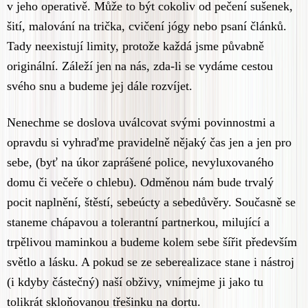
v jeho operativě. Může to být cokoliv od pečení sušenek,
šití, malování na trička, cvičení jógy nebo psaní článků.
Tady neexistují limity, protože každá jsme půvabně
originální. Záleží jen na nás, zda-li se vydáme cestou
svého snu a budeme jej dále rozvíjet.
Nenechme se doslova uválcovat svými povinnostmi a
opravdu si vyhraďme pravidelně nějaký čas jen a jen pro
sebe, (byť na úkor zaprášené police, nevyluxovaného
domu či večeře o chlebu). Odměnou nám bude trvalý
pocit naplnění, štěstí, sebeúcty a sebedůvěry. Současně se
staneme chápavou a tolerantní partnerkou, milující a
trpělivou maminkou a budeme kolem sebe šířit především
světlo a lásku. A pokud se ze seberealizace stane i nástroj
(i kdyby částečný) naší obživy, vnímejme ji jako tu
tolikrát skloňovanou třešinku na dortu.