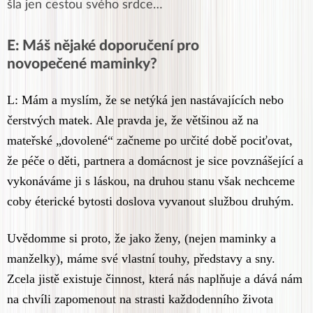
šla jen cestou svého srdce…
E: Máš nějaké doporučení pro
novopečené maminky?
L: Mám a myslím, že se netýká jen nastávajících nebo
čerstvých matek. Ale pravda je, že většinou až na
mateřské „dovolené“ začneme po určité době pociťovat,
že péče o děti, partnera a domácnost je sice povznášející a
vykonáváme ji s láskou, na druhou stanu však nechceme
coby éterické bytosti doslova vyvanout službou druhým.
Uvědomme si proto, že jako ženy, (nejen maminky a
manželky), máme své vlastní touhy, představy a sny.
Zcela jistě existuje činnost, která nás naplňuje a dává nám
na chvíli zapomenout na strasti každodenního života