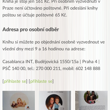
Kniha je stojí jen 161 Kč.
Při osobním vyzvednutí v
Praze není účtováno poštovné. Při odeslání knihy
poštou se účtuje po
š
tovné 65 Kč.
Adresa pro osobní odběr
Knihu si můžete po objednání osobně vyzvednout ve
všední dny mezi 9 a 16 hodinou na adrese:
Casablanca INT,
Budějovická 1550/15a | Praha 4 |
PSČ 140 00, tel.:
270 000 211, mobil: 602 148 888
[
přihlaste se
] [
přihlaste se
]