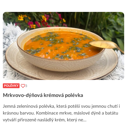
3
POLÉVKY
Mrkvovo-dýňová krémová polévka
Jemná zeleninová polévka, která potěší svou jemnou chutí i
krásnou barvou. Kombinace mrkve, máslové dýně a batátu
vytváří přirozeně nasládlý krém, který ne
...