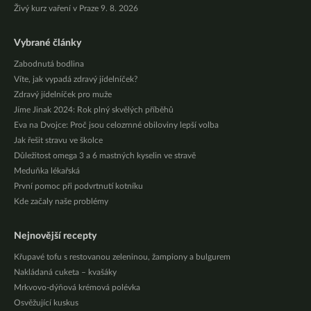
Živý kurz vaření v Praze 9. 8. 2026
Vybrané články
Zabodnutá bodlina
Víte, jak vypadá zdravý jídelníček?
Zdravý jídelníček pro muže
Jíme Jinak 2024: Rok plný skvělých příběhů
Eva na Dvojce: Proč jsou celozrnné obiloviny lepší volba
Jak řešit stravu ve školce
Důležitost omega 3 a 6 mastných kyselin ve stravě
Meduňka lékařská
První pomoc při podvrtnutí kotníku
Kde začaly naše problémy
Nejnovější recepty
Křupavé tofu s restovanou zeleninou, žampiony a bulgurem
Nakládaná cuketa – kvašáky
Mrkvovo-dýňová krémová polévka
Osvěžující kuskus