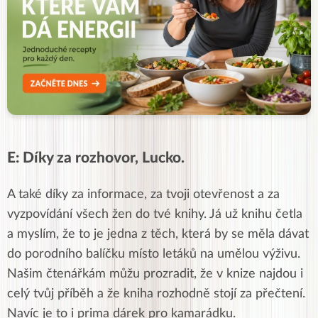
E: Díky za rozhovor, Lucko.
A také díky za informace, za tvoji otevřenost a za
vyzpovídání všech žen do tvé knihy. Já už knihu četla
a myslím, že to je jedna z těch, která by se měla dávat
do porodního balíčku místo letáků na umělou výživu.
Našim čtenářkám můžu prozradit, že v knize najdou i
celý tvůj příběh a že kniha rozhodně stojí za přečtení.
Navíc je to i prima dárek pro kamarádku.