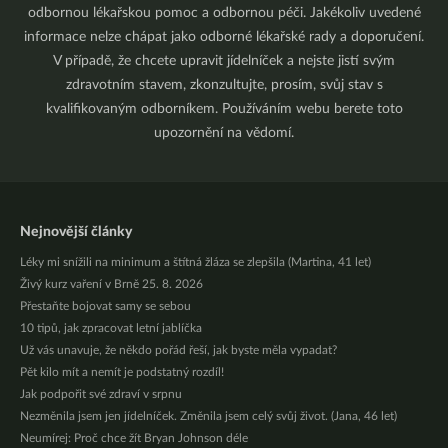
odbornou lékařskou pomoc a odbornou péči. Jakékoliv uvedené
informace nelze chápat jako odborné lékařské rady a doporučení.
V případě, že chcete upravit jídelníček a nejste jistí svým
zdravotním stavem, zkonzultujte, prosím, svůj stav s
kvalifikovaným odborníkem. Používáním webu berete toto
upozornění na vědomí.
Nejnovější články
Léky mi snížili na minimum a štítná žláza se zlepšila (Martina, 41 let)
Živý kurz vaření v Brně 25. 8. 2026
Přestaňte bojovat samy se sebou
10 tipů, jak zpracovat letní jablíčka
Už vás unavuje, že někdo pořád řeší, jak byste měla vypadat?
Pět kilo mít a nemít je podstatný rozdíl!
Jak podpořit své zdraví v srpnu
Nezměnila jsem jen jídelníček. Změnila jsem celý svůj život. (Jana, 46 let)
Neumírej: Proč chce žít Bryan Johnson déle