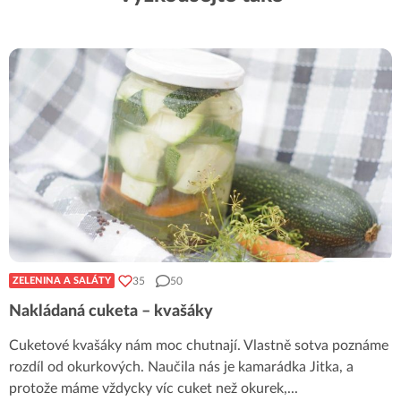
35
50
ZELENINA A SALÁTY
Nakládaná cuketa – kvašáky
Cuketové kvašáky nám moc chutnají. Vlastně sotva poznáme
rozdíl od okurkových. Naučila nás je kamarádka Jitka, a
protože máme vždycky víc cuket než okurek,
...