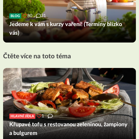
80
31
BLOG
Jedeme k vám s kurzy vaření! (Termíny blízko
vás)
Čtěte více na toto téma
1
HLAVNÍ JÍDLA
Křupavé tofu s restovanou zeleninou, žampiony
a bulgurem