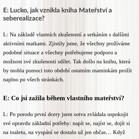
E: Lucko, jak vznikla kniha Mateřství a
seberealizace?
L: Na základě vlastních zkušeností a setkáním s dalšími
aktivními matkami. Zjistily jsme, že všechny prožíváme
podobné situace a všechny potřebujeme podporu a
možnost své zkušenosti sdílet. Tak došlo na knihu, která
by mohla pomoci toto období ostatním maminkám prožít
naplno po všech stránkách.
E: Co jsi zažila během vlastního mateřství?
L: Po porodu první dcery jsem sotva zvládala uspokojit
své opravdu základní potřeby: napít se, najíst se, dojít si
na toaletu, na vyspání se dostalo už jen občas… Když