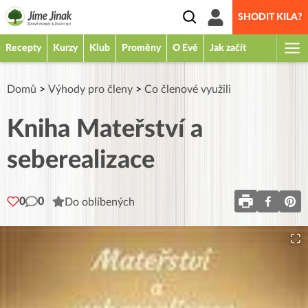
SHODIT KILA?
Recepty
Kurzy
Klub
Proměny
O Evě
Jak začít
Domů
>
Výhody pro členy
>
Co členové využili
Kniha Mateřství a
seberealizace
0
0
Do oblíbených