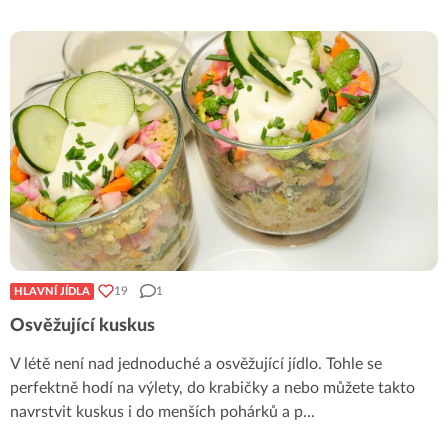
19
1
HLAVNÍ JÍDLA
Osvěžující kuskus
V létě není nad jednoduché a osvěžující jídlo. Tohle se
perfektně hodí na výlety, do krabičky a nebo můžete takto
navrstvit kuskus i do menších pohárků a p
...