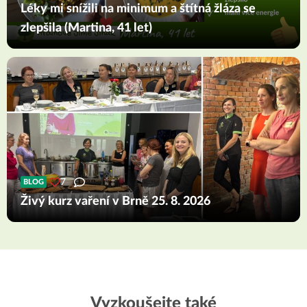
Léky mi snížili na minimum a štítná žláza se
zlepšila (Martina, 41 let)
7
BLOG
Živý kurz vaření v Brně 25. 8. 2026
Vyzkoušejte také