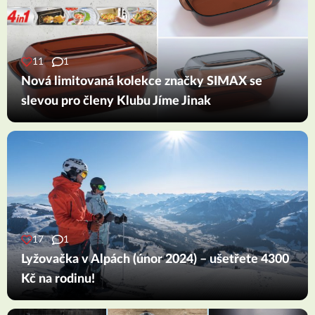
11
1
Nová limitovaná kolekce značky SIMAX se
slevou pro členy Klubu Jíme Jinak
17
1
Lyžovačka v Alpách (únor 2024) – ušetřete 4300
Kč na rodinu!