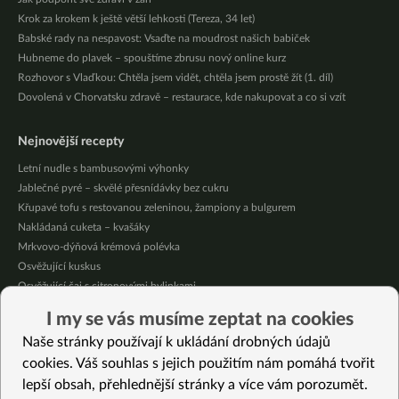
Krok za krokem k ještě větší lehkosti (Tereza, 34 let)
Babské rady na nespavost: Vsaďte na moudrost našich babiček
Hubneme do plavek – spouštíme zbrusu nový online kurz
Rozhovor s Vlaďkou: Chtěla jsem vidět, chtěla jsem prostě žít (1. díl)
Dovolená v Chorvatsku zdravě – restaurace, kde nakupovat a co si vzít
Nejnovější recepty
Letní nudle s bambusovými výhonky
Jablečné pyré – skvělé přesnídávky bez cukru
Křupavé tofu s restovanou zeleninou, žampiony a bulgurem
Nakládaná cuketa – kvašáky
Mrkvovo-dýňová krémová polévka
Osvěžující kuskus
Osvěžující čaj s citronovými bylinkami
Nepečený jablečný dort s rybízem
I my se vás musíme zeptat na cookies
Čokoládové muffiny s mangovým krémem
Naše stránky používají k ukládání drobných údajů
Meruňky a jablka v citrónovém želé
cookies. Váš souhlas s jejich použitím nám pomáhá tvořit
lepší obsah, přehlednější stránky a více vám porozumět.
Vybrané recepty