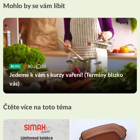
Mohlo by se vám líbit
80
31
BLOG
Jedeme k vám s kurzy vaření! (Termíny blízko
vás)
Čtěte více na toto téma