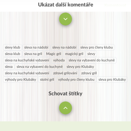
Ukázat další komentáře
Komentovat
slevy klub
sleva na nádobí
slevy na nádobí
slevy pro členy klubu
sleva klub
sleva na gril
Magic gril
magický gril
slevy
sleva na kuchyňské vybavení
výhoda
slevy na vybavení do kuchyně
sleva
sleva na vybavení do kuchyně
slevy pro Klubáky
slevy na kuchyňské vybavení
zdravé grilování
zdravý gril
výhody pro Klubáky
stolní gril
výhody pro členy klubu
sleva pro Klubáky
Schovat štítky