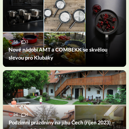
58
3
Nové nádobí AMT a COMBEKK se skvělou
slevou pro Klubáky
24
4
Podzimní prázdniny na jihu Čech (říjen 2023) –