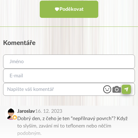
Poděkovat
Komentáře
Jaroslav
16. 12. 2023
Dobrý den, z čeho je ten “nepřilnavý povrch”? Když
to slyším, zavání mi to teflonem nebo něčím
podobným.