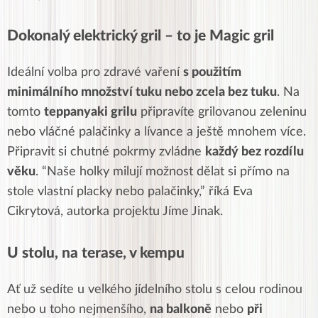
Dokonalý elektrický gril – to je Magic gril
Ideální volba pro zdravé vaření
s použitím
minimálního množství tuku nebo zcela bez tuku
. Na
tomto
teppanyaki grilu
připravíte g
rilovanou zeleninu
nebo vláčné palačinky a lívance a ještě mnohem více.
Připravit si chutné pokrmy zvládne
každý bez rozdílu
věku
. “Naše holky milují možnost dělat si přímo na
stole vlastní placky nebo palačinky,” říká Eva
Cikrytová, autorka projektu Jíme Jinak.
U stolu, na terase, v kempu
Ať už sedíte u velkého jídelního stolu s celou rodinou
nebo u toho nejmenšího,
na balkoně
nebo
při