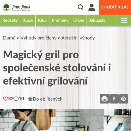
SHODIT KILA?
Recepty
Kurzy
Klub
Proměny
O Evě
Jak začít
Domů
>
Výhody pro členy
>
Aktuální výhody
Magický gril pro
společenské stolování i
efektivní grilování
32
10
Do oblíbených