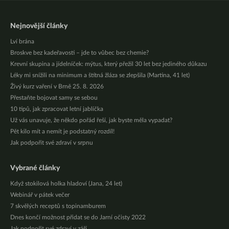
Nejnovější články
Lví brána
Broskve bez kadeřavosti – jde to vůbec bez chemie?
Krevní skupina a jídelníček: mýtus, který přežil 30 let bez jediného důkazu
Léky mi snížili na minimum a štítná žláza se zlepšila (Martina, 41 let)
Živý kurz vaření v Brně 25. 8. 2026
Přestaňte bojovat samy se sebou
10 tipů, jak zpracovat letní jablíčka
Už vás unavuje, že někdo pořád řeší, jak byste měla vypadat?
Pět kilo mít a nemít je podstatný rozdíl!
Jak podpořit své zdraví v srpnu
Vybrané články
Když stokilová holka hladoví (Jana, 24 let)
Webinář v pátek večer
7 skvělých receptů s topinamburem
Dnes končí možnost přidat se do Jarní očisty 2022
Jak podpořit své zdraví v září