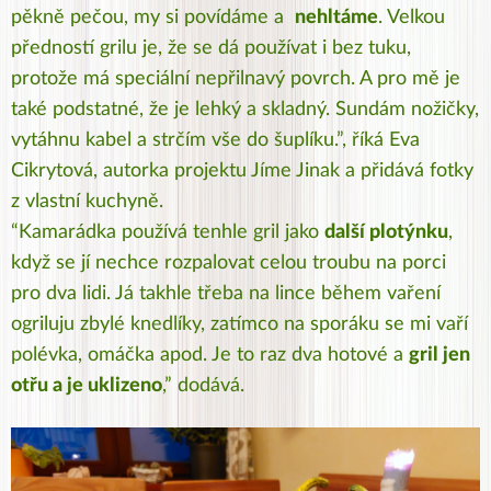
pěkně pečou, my si povídáme a
nehltáme
. Velkou
předností grilu je, že se dá používat i bez tuku,
protože má speciální nepřilnavý povrch. A pro mě je
také podstatné, že je lehký a skladný. Sundám nožičky,
vytáhnu kabel a strčím vše do šuplíku.”, říká Eva
Cikrytová, autorka projektu Jíme Jinak a přidává fotky
z vlastní kuchyně.
“Kamarádka používá tenhle gril jako
další plotýnku
,
když se jí nechce rozpalovat celou troubu na porci
pro dva lidi. Já takhle třeba na lince během vaření
ogriluju zbylé knedlíky, zatímco na sporáku se mi vaří
polévka, omáčka apod. Je to raz dva hotové a
gril jen
otřu a je uklizeno
,” dodává.