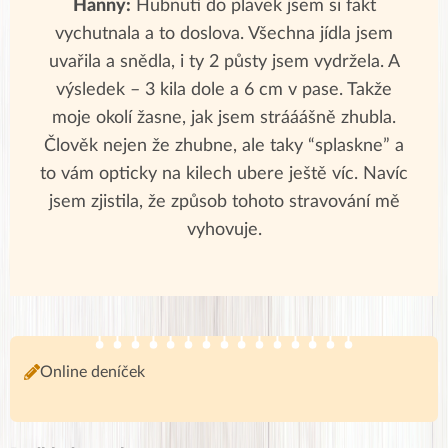
Hanny:
Hubnutí do plavek jsem si fakt
vychutnala a to doslova. Všechna jídla jsem
uvařila a snědla, i ty 2 půsty jsem vydržela. A
výsledek – 3 kila dole a 6 cm v pase. Takže
moje okolí žasne, jak jsem strááášně zhubla.
Člověk nejen že zhubne, ale taky “splaskne” a
to vám opticky na kilech ubere ještě víc. Navíc
jsem zjistila, že způsob tohoto stravování mě
vyhovuje.
Online deníček