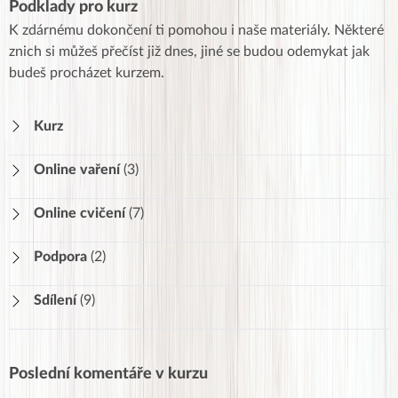
Podklady pro kurz
K zdárnému dokončení ti pomohou i naše materiály. Některé
znich si můžeš přečíst již dnes, jiné se budou odemykat jak
budeš procházet kurzem.
Kurz
Online vaření
(3)
Videorecepty
Online cvičení
(7)
Všechny recepty
Online cvičení 1
43
Podpora
(2)
Svačiny
25
Online cvičení 2
26
Materiály ke stažení
Sdílení
(9)
Online cvičení 3
14
Nejčastější otázky
Online cvičení 4
44
Jak vám jde hubnutí?
707
Online cvičení 5
11
Jak vám jde pohyb
Poslední komentáře v kurzu
Online cvičení 6
13
Jak vám jde vaření