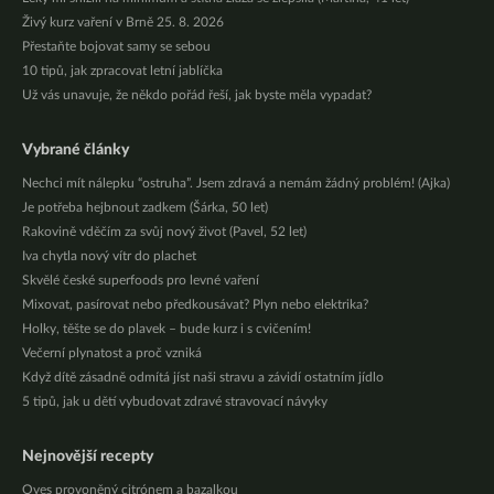
Živý kurz vaření v Brně 25. 8. 2026
Přestaňte bojovat samy se sebou
10 tipů, jak zpracovat letní jablíčka
Už vás unavuje, že někdo pořád řeší, jak byste měla vypadat?
Vybrané články
Nechci mít nálepku “ostruha”. Jsem zdravá a nemám žádný problém! (Ajka)
Je potřeba hejbnout zadkem (Šárka, 50 let)
Rakovině vděčím za svůj nový život (Pavel, 52 let)
Iva chytla nový vítr do plachet
Skvělé české superfoods pro levné vaření
Mixovat, pasírovat nebo předkousávat? Plyn nebo elektrika?
Holky, těšte se do plavek – bude kurz i s cvičením!
Večerní plynatost a proč vzniká
Když dítě zásadně odmítá jíst naši stravu a závidí ostatním jídlo
5 tipů, jak u dětí vybudovat zdravé stravovací návyky
Nejnovější recepty
Oves provoněný citrónem a bazalkou