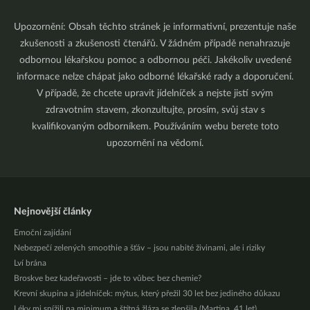
Upozornění: Obsah těchto stránek je informativní, prezentuje naše
zkušenosti a zkušenosti čtenářů. V žádném případě nenahrazuje
odbornou lékařskou pomoc a odbornou péči. Jakékoliv uvedené
informace nelze chápat jako odborné lékařské rady a doporučení.
V případě, že chcete upravit jídelníček a nejste jistí svým
zdravotním stavem, zkonzultujte, prosím, svůj stav s
kvalifikovaným odborníkem. Používáním webu berete toto
upozornění na vědomí.
Nejnovější články
Emoční zajídání
Nebezpečí zelených smoothie a šťáv – jsou nabité živinami, ale i riziky
Lví brána
Broskve bez kadeřavosti – jde to vůbec bez chemie?
Krevní skupina a jídelníček: mýtus, který přežil 30 let bez jediného důkazu
Léky mi snížili na minimum a štítná žláza se zlepšila (Martina, 41 let)