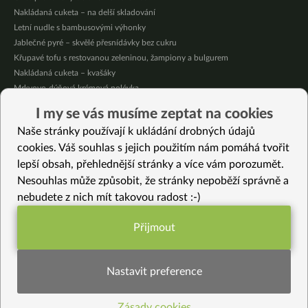
Nakládaná cuketa – na delší skladování
Letní nudle s bambusovými výhonky
Jablečné pyré – skvělé přesnídávky bez cukru
Křupavé tofu s restovanou zeleninou, žampiony a bulgurem
Nakládaná cuketa – kvašáky
Mrkvovo-dýňová krémová polévka
Osvěžující kuskus
I my se vás musíme zeptat na cookies
Osvěžující čaj s citronovými bylinkami
Naše stránky používají k ukládání drobných údajů
Nepečený jablečný dort s rybízem
cookies. Váš souhlas s jejich použitím nám pomáhá tvořit
lepší obsah, přehlednější stránky a více vám porozumět.
Vybrané recepty
Nesouhlas může způsobit, že stránky nepoběží správně a
Podzimní fantazie s celozrnnou špaldou a žlutou čočkou
nebudete z nich mít takovou radost :-)
Pestrá Buddha Bowl plná proteinů
Jarní krémové boby
Přijmout
Ovesná nádivka
Funkční nastavení potřebujeme (vždy
Cizrnový nářez
aktivní)
“Škvarková” pomazánka
Nastavit preference
Černá čočka s mrkví
Bylinkové pohankové placičky ze 3 ingrediencí (bez lepku)
Zásady cookies