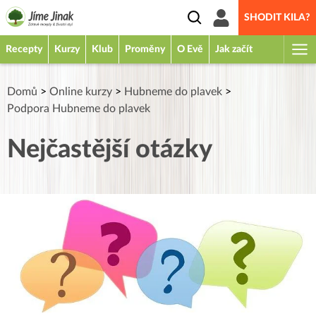
SHODIT KILA?
Recepty
Kurzy
Klub
Proměny
O Evě
Jak začít
Domů
>
Online kurzy
>
Hubneme do plavek
>
Podpora Hubneme do plavek
Nejčastější otázky