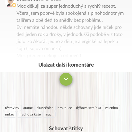
Moc děkuji za super jednoduchý a rychlý recept.
Včera jsem poprvé byla spokojená s plnohodnotným
talířem a obě děti to snědly bez problému.
Evi nemáte náhodou někde schovaný jídelníček pro
děti jeden rok a 4roky, v jednodušší podobě viz toto
jídlo :-o Akorát jedno z dětí je alergické na lepek a
sóju (i sojová omáčka).
Moc předem děkuji za odpověď
Ukázat další komentáře
Komentovat
těstoviny
arame
slunečnice
brokolice
dýňová semínka
zelenina
mrkev
hrachová kaše
hrách
Schovat štítky