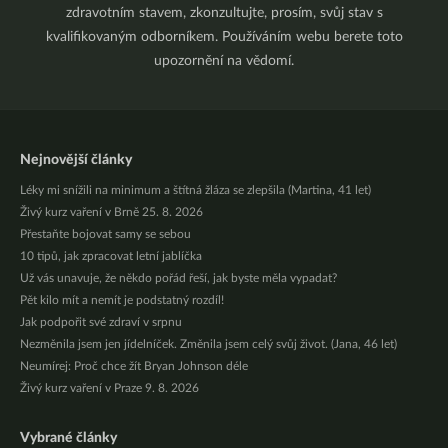
zdravotním stavem, zkonzultujte, prosím, svůj stav s
kvalifikovaným odborníkem. Používáním webu berete toto
upozornění na vědomí.
Nejnovější články
Léky mi snížili na minimum a štítná žláza se zlepšila (Martina, 41 let)
Živý kurz vaření v Brně 25. 8. 2026
Přestaňte bojovat samy se sebou
10 tipů, jak zpracovat letní jablíčka
Už vás unavuje, že někdo pořád řeší, jak byste měla vypadat?
Pět kilo mít a nemít je podstatný rozdíl!
Jak podpořit své zdraví v srpnu
Nezměnila jsem jen jídelníček. Změnila jsem celý svůj život. (Jana, 46 let)
Neumírej: Proč chce žít Bryan Johnson déle
Živý kurz vaření v Praze 9. 8. 2026
Vybrané články