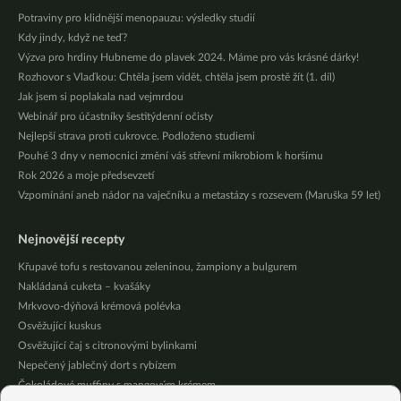
Potraviny pro klidnější menopauzu: výsledky studií
Kdy jindy, když ne teď?
Výzva pro hrdiny Hubneme do plavek 2024. Máme pro vás krásné dárky!
Rozhovor s Vlaďkou: Chtěla jsem vidět, chtěla jsem prostě žít (1. díl)
Jak jsem si poplakala nad vejmrdou
Webinář pro účastníky šestitýdenní očisty
Nejlepší strava proti cukrovce. Podloženo studiemi
Pouhé 3 dny v nemocnici změní váš střevní mikrobiom k horšímu
Rok 2026 a moje předsevzetí
Vzpomínání aneb nádor na vaječníku a metastázy s rozsevem (Maruška 59 let)
Nejnovější recepty
Křupavé tofu s restovanou zeleninou, žampiony a bulgurem
Nakládaná cuketa – kvašáky
Mrkvovo-dýňová krémová polévka
Osvěžující kuskus
Osvěžující čaj s citronovými bylinkami
Nepečený jablečný dort s rybízem
Čokoládové muffiny s mangovým krémem