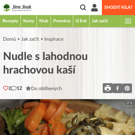
SHODIT KILA?
Recepty
Kurzy
Klub
Proměny
O Evě
Jak začít
Domů
>
Jak začít
>
Inspirace
Nudle s lahodnou
hrachovou kaší
2
12
Do oblíbených