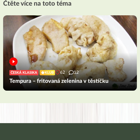
Čtěte více na toto téma
62
12
ČESKÁ KLASIKA
KLUB
Tempura – fritovaná zelenina v těstíčku