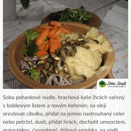
Soba pohankové nudle, hrachová kaše (hrách vařený
s bobkovým listem a novým kořením; na oleji
orestovat cibulku, přidat na jemno nastrouhaný celer
nebo petržel, dusit, přidat hrách, dochutit umeoctem,
majoránkou, česnekem), dýňová semínka, na vodě