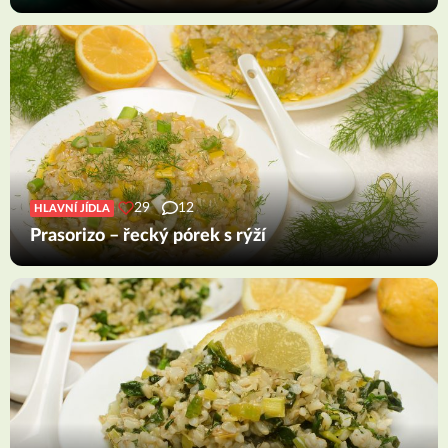
29
12
HLAVNÍ JÍDLA
Prasorizo – řecký pórek s rýží