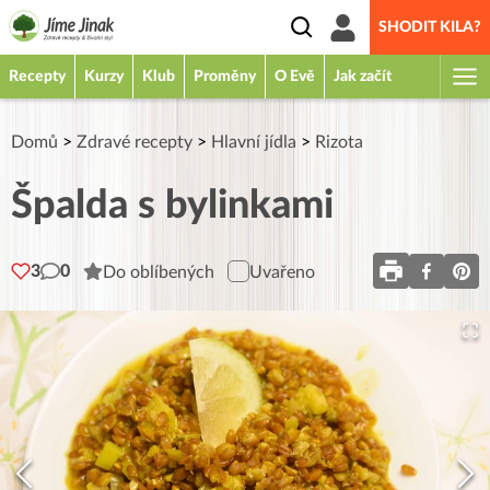
SHODIT KILA?
Recepty
Kurzy
Klub
Proměny
O Evě
Jak začít
Domů
>
Zdravé recepty
>
Hlavní jídla
>
Rizota
Špalda s bylinkami
3
0
Do oblíbených
Uvařeno