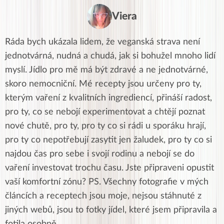
Viera
Ráda bych ukázala lidem, že veganská strava není
jednotvárná, nudná a chudá, jak si bohužel mnoho lidí
myslí. Jídlo pro mě má být zdravé a ne jednotvárné,
skoro nemocniční. Mé recepty jsou určeny pro ty,
kterým vaření z kvalitních ingrediencí, přináší radost,
pro ty, co se nebojí experimentovat a chtějí poznat
nové chutě, pro ty, pro ty co si rádi u sporáku hrají,
pro ty co nepotřebují zasytit jen žaludek, pro ty co si
najdou čas pro sebe i svojí rodinu a nebojí se do
vaření investovat trochu času. Jste připraveni opustit
vaší komfortní zónu? PS. Všechny fotografie v mých
článcích a receptech jsou moje, nejsou stáhnuté z
jiných webů, jsou to fotky jídel, které jsem připravila a
fotila osobně.