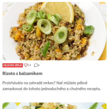
14
6
HLAVNÍ JÍDLA
Rizoto s balzamikem
Protrháváte na zahradě mrkev? Nať můžete pěkně
zamaskovat do tohoto jednoduchého a chutného receptu.