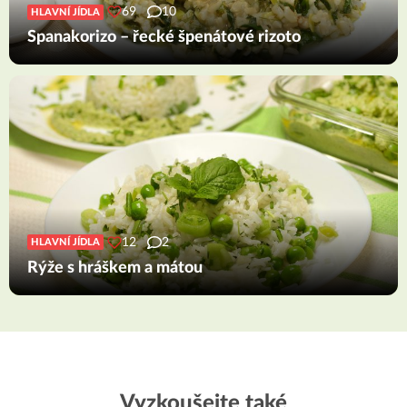
69
10
HLAVNÍ JÍDLA
Spanakorizo – řecké špenátové rizoto
12
2
HLAVNÍ JÍDLA
Rýže s hráškem a mátou
Vyzkoušejte také