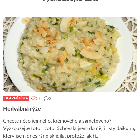
14
5
HLAVNÍ JÍDLA
Hedvábná rýže
Chcete něco jemného, ​​krémového a sametového?
Vyzkoušejte toto rizoto. Schovala jsem do něj i listy daikonu,
který jsem dnes ráno sklidila, protože jak ří
...