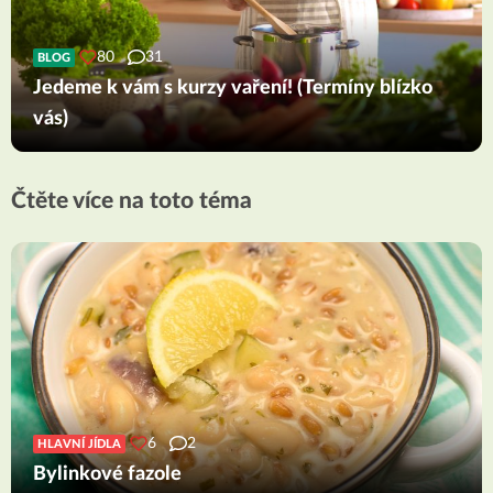
80
31
BLOG
Jedeme k vám s kurzy vaření! (Termíny blízko
vás)
Čtěte více na toto téma
6
2
HLAVNÍ JÍDLA
Bylinkové fazole