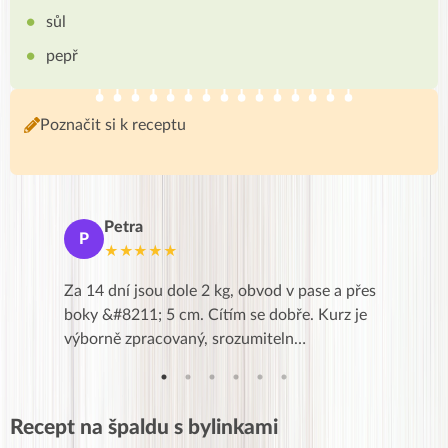
sůl
pepř
Poznačit si k receptu
Petra
Ma
P
M
★★★★★
★
k,
Za 14 dní jsou dole 2 kg, obvod v pase a přes
Dnes jse
znání pro
boky &#8211; 5 cm. Cítím se dobře. Kurz je
zapadlé p
…
výborně zpracovaný, srozumiteln…
od EVY. 
Recept na špaldu s bylinkami