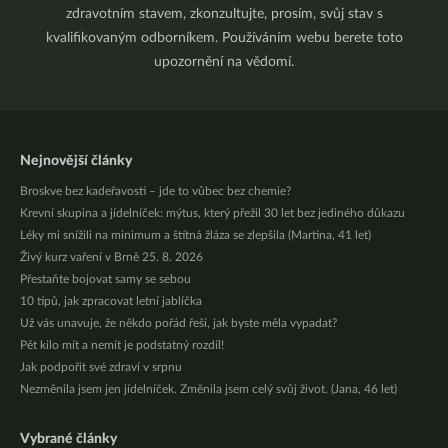
zdravotním stavem, zkonzultujte, prosím, svůj stav s
kvalifikovaným odborníkem. Používáním webu berete toto
upozornění na vědomí.
Nejnovější články
Broskve bez kadeřavosti – jde to vůbec bez chemie?
Krevní skupina a jídelníček: mýtus, který přežil 30 let bez jediného důkazu
Léky mi snížili na minimum a štítná žláza se zlepšila (Martina, 41 let)
Živý kurz vaření v Brně 25. 8. 2026
Přestaňte bojovat samy se sebou
10 tipů, jak zpracovat letní jablíčka
Už vás unavuje, že někdo pořád řeší, jak byste měla vypadat?
Pět kilo mít a nemít je podstatný rozdíl!
Jak podpořit své zdraví v srpnu
Nezměnila jsem jen jídelníček. Změnila jsem celý svůj život. (Jana, 46 let)
Vybrané články