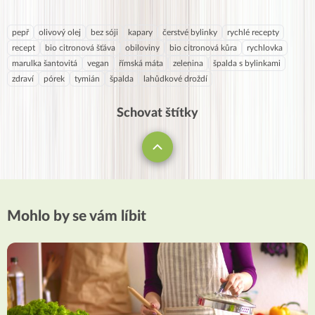
pepř
olivový olej
bez sóji
kapary
čerstvé bylinky
rychlé recepty
recept
bio citronová šťáva
obiloviny
bio citronová kůra
rychlovka
marulka šantovitá
vegan
římská máta
zelenina
špalda s bylinkami
zdraví
pórek
tymián
špalda
lahůdkové droždí
Schovat štítky
Mohlo by se vám líbit