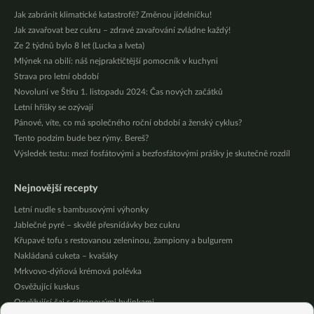
Jak zabránit klimatické katastrofě? Změnou jídelníčku!
Jak zavařovat bez cukru – zdravé zavařování zvládne každý!
Ze 2 týdnů bylo 8 let (Lucka a Iveta)
Mlýnek na obilí: náš nejpraktičtější pomocník v kuchyni
Strava pro letní období
Novoluní ve Štíru 1. listopadu 2024: Čas nových začátků
Letní hříšky se ozývají
Pánové, víte, co má společného roční období a ženský cyklus?
Tento podzim bude bez rýmy. Bereš?
Výsledek testu: mezi fosfátovými a bezfosfátovými prášky je skutečně rozdíl
Nejnovější recepty
Letní nudle s bambusovými výhonky
Jablečné pyré – skvělé přesnídávky bez cukru
Křupavé tofu s restovanou zeleninou, žampiony a bulgurem
Nakládaná cuketa – kvašáky
Mrkvovo-dýňová krémová polévka
Osvěžující kuskus
Osvěžující čaj s citronovými bylinkami