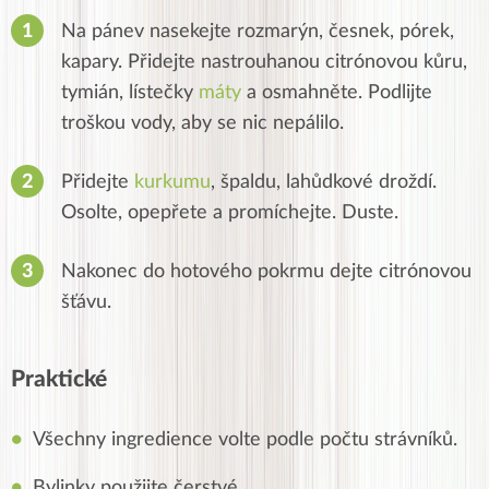
Na pánev nasekejte rozmarýn, česnek, pórek,
kapary. Přidejte nastrouhanou citrónovou kůru,
tymián, lístečky
máty
a osmahněte. Podlijte
troškou vody, aby se nic nepálilo.
Přidejte
kurkumu
, špaldu, lahůdkové droždí.
Osolte, opepřete a promíchejte. Duste.
Nakonec do hotového pokrmu dejte citrónovou
šťávu.
Praktické
Všechny ingredience volte podle počtu strávníků.
Bylinky použijte čerstvé.