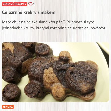
21
ZDRAVÉ RECEPTY
Celozrnné krekry s mákem
Máte chuť na nějaké slané křoupání? Připravte si tyto
jednoduché krekry, kterými rozhodně neurazíte ani návštěvu.
KURZ