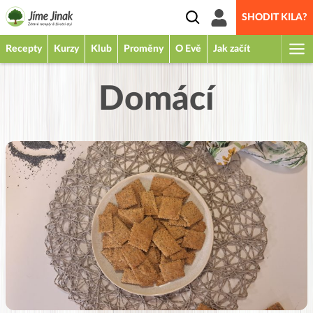
SHODIT KILA?
Recepty
Kurzy
Klub
Proměny
O Evě
Jak začít
Domácí