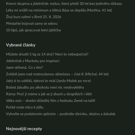
Krevní skupina a jídelníček: mýtus, který přežil 30 let bez jediného důkazu
Léky mi snížili na minimum a štítná žláza se zlepšila (Martina, 41 let)
Živý kurz vaření v Brně 25. 8. 2026
Přestaňte bojovat samy se sebou
10 tipů, jak zpracovat letní jablíčka
Vybrané články
Můžete shodit 5 kg za 14 dnů? Není to nebezpečné?
Jídelníček z Morávky pro inspiraci
Jsem strhaná. Co s tím?
Zvítězil jsem nad roztroušenou sklerózou – část II. (Michal, 44 let)
Jaký si to uděláš, takový to máš (Jarda Mašek po roce)
Bolest žaludku po alkoholu není nic neobvyklého
Rýma: Proč ji máme a jak se jí zbavit u dospělých i dětí
Válka osiv – dnešní důležitý film z festivalu Země na talíři
Pořád roste něco k jídlu
Vyhněte se podzimním splínům – posilněte slinivku, slezinu a žaludek
Nejnovější recepty