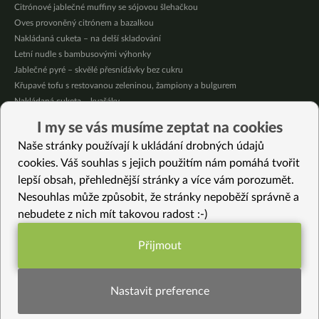
Citrónové jablečné muffiny se sójovou šlehačkou
Oves provoněný citrónem a bazalkou
Nakládaná cuketa – na delší skladování
Letní nudle s bambusovými výhonky
Jablečné pyré – skvělé přesnídávky bez cukru
Křupavé tofu s restovanou zeleninou, žampiony a bulgurem
Nakládaná cuketa – kvašáky
Mrkvovo-dýňová krémová polévka
I my se vás musíme zeptat na cookies
Osvěžující kuskus
Naše stránky používají k ukládání drobných údajů
Osvěžující čaj s citronovými bylinkami
cookies. Váš souhlas s jejich použitím nám pomáhá tvořit
lepší obsah, přehlednější stránky a více vám porozumět.
Vybrané recepty
Nesouhlas může způsobit, že stránky nepoběží správně a
Kroupová kaše s cibulí a celerem
nebudete z nich mít takovou radost :-)
Čerstvé domácí celozrnné těstoviny
Středomořská roláda z chlebového těsta Coccoi
Přijmout
Celozrnné špaldové fettuccine se zeleninou
Funkční nastavení potřebujeme (vždy
Zapečené cukety s tofíčkem
aktivní)
Kapustový mozeček
Nastavit preference
Květáková polévka s fazolkami mungo
Tofu špízy