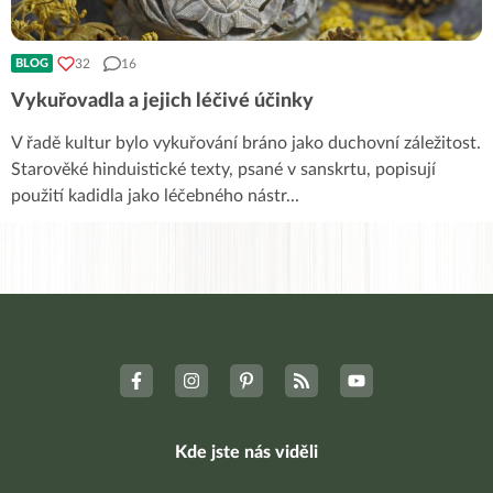
32
16
BLOG
Vykuřovadla a jejich léčivé účinky
V řadě kultur bylo vykuřování bráno jako duchovní záležitost.
Starověké hinduistické texty, psané v sanskrtu, popisují
použití kadidla jako léčebného nástr
...
Kde jste nás viděli