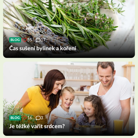
55
17
BLOG
Čas sušení bylinek a koření
16
3
BLOG
Je těžké vařit srdcem?