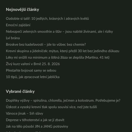
Nejnovější články
Ozdobte si talíř: 10 jedlých, krásných i zdravých květů
Emoční zajídání
Nebezpečí zelených smoothie a šťáv – jsou nabité živinami, ale i riziky
Lví brána
Broskve bez kadeřavosti – jde to vůbec bez chemie?
Krevní skupina a jídelníček: mýtus, který přežil 30 let bez jediného důkazu
Léky mi snížili na minimum a štítná žláza se zlepšila (Martina, 41 let)
Živý kurz vaření v Brně 25. 8. 2026
Přestaňte bojovat samy se sebou
10 tipů, jak zpracovat letní jablíčka
Vybrané články
Doplňky výživy – spirulina, chlorella, ječmen a kolostrum. Potřebujeme je?
Úzkost a vysoký krevní tlak spolu souvisí více, než jste tušili
Vánoce jinak – Síň slávy
Deprese v těhotenství a jak se jí zbavit
Jak na tělo působí JIN a JANG potraviny