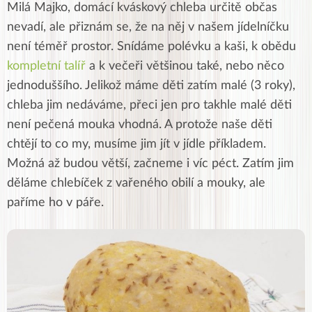
Milá Majko, domácí kváskový chleba určitě občas
nevadí, ale přiznám se, že na něj v našem jídelníčku
není téměř prostor. Snídáme polévku a kaši, k obědu
kompletní talíř
a k večeři většinou také, nebo něco
jednoduššího. Jelikož máme děti zatím malé (3 roky),
chleba jim nedáváme, přeci jen pro takhle malé děti
není pečená mouka vhodná. A protože naše děti
chtějí to co my, musíme jim jít v jídle příkladem.
Možná až budou větší, začneme i víc péct. Zatím jim
děláme chlebíček z vařeného obilí a mouky, ale
paříme ho v páře.