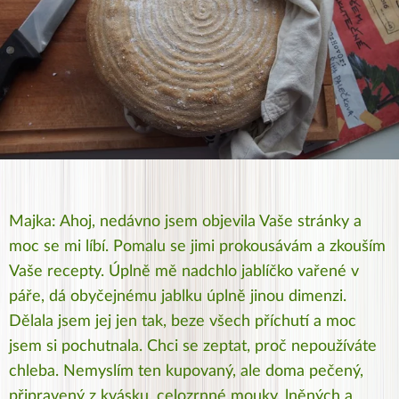
Majka: Ahoj, nedávno jsem objevila Vaše stránky a
moc se mi líbí. Pomalu se jimi prokousávám a zkouším
Vaše recepty. Úplně mě nadchlo jablíčko vařené v
páře, dá obyčejnému jablku úplně jinou dimenzi.
Dělala jsem jej jen tak, beze všech příchutí a moc
jsem si pochutnala. Chci se zeptat, proč nepoužíváte
chleba. Nemyslím ten kupovaný, ale doma pečený,
připravený z kvásku, celozrnné mouky, lněných a