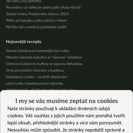
Jak nám Luna pomáhá
Pro rodinu už vařím jen jedno jídlo (Hana 48 let)
Známe hrdiny Podzimního detoxu 2021!
Těžko od žaludku a jeho příčiny i řešení
Pět kilo mít a nemít je podstatný rozdíl!
Nejnovější recepty
Domácí broskvová marmeláda bez cukru
Pikantní mexická kukuřice se “sýrovou” omáčkou
Citrónové jablečné muffiny se sójovou šlehačkou
Oves provoněný citrónem a bazalkou
Nakládaná cuketa – na delší skladování
Letní nudle s bambusovými výhonky
Jablečné pyré – skvělé přesnídávky bez cukru
Křupavé tofu s restovanou zeleninou, žampiony a bulgurem
I my se vás musíme zeptat na cookies
Nakládaná cuketa – kvašáky
Naše stránky používají k ukládání drobných údajů
Mrkvovo-dýňová krémová polévka
cookies. Váš souhlas s jejich použitím nám pomáhá tvořit
lepší obsah, přehlednější stránky a více vám porozumět.
Vybrané recepty
Nesouhlas může způsobit, že stránky nepoběží správně a