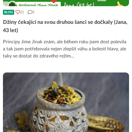
21
2
BLOG
Džíny čekající na svou druhou šanci se dočkaly (Jana,
43 let)
Principy Jíme Jinak znám, ale během roku jsem dost polevila
a tak jsem potřebovala nejen zlepšit váhu a bolesti hlavy, ale
taky se dostat do zdravého režim
...