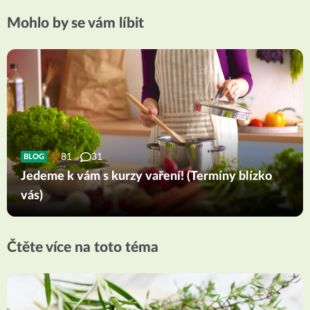
Mohlo by se vám líbit
81
31
BLOG
Jedeme k vám s kurzy vaření! (Termíny blízko
vás)
Čtěte více na toto téma