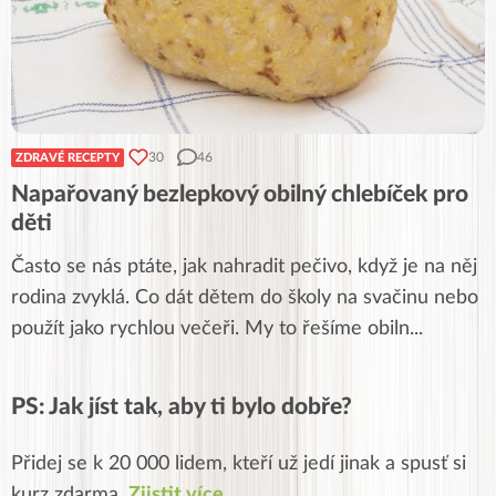
30
46
ZDRAVÉ RECEPTY
Napařovaný bezlepkový obilný chlebíček pro
děti
Často se nás ptáte, jak nahradit pečivo, když je na něj
rodina zvyklá. Co dát dětem do školy na svačinu nebo
použít jako rychlou večeři. My to řešíme obiln
...
PS: Jak jíst tak, aby ti bylo dobře?
Přidej se k 20 000 lidem, kteří už jedí jinak a spusť si
kurz zdarma.
Zjistit více