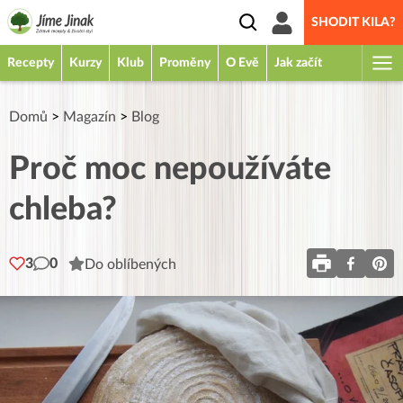
SHODIT KILA?
Recepty
Kurzy
Klub
Proměny
O Evě
Jak začít
Domů
>
Magazín
>
Blog
Proč moc nepoužíváte
chleba?
3
0
Do oblíbených