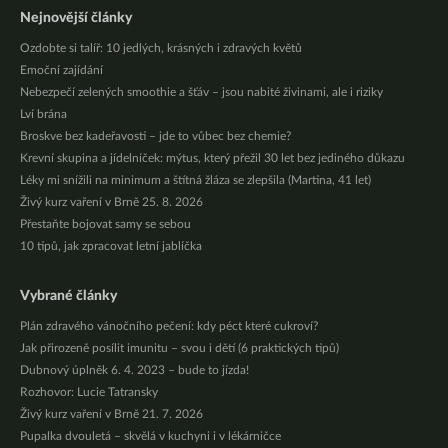
Nejnovější články
Ozdobte si talíř: 10 jedlých, krásných i zdravých květů
Emoční zajídání
Nebezpečí zelených smoothie a šťáv – jsou nabité živinami, ale i riziky
Lví brána
Broskve bez kadeřavosti – jde to vůbec bez chemie?
Krevní skupina a jídelníček: mýtus, který přežil 30 let bez jediného důkazu
Léky mi snížili na minimum a štítná žláza se zlepšila (Martina, 41 let)
Živý kurz vaření v Brně 25. 8. 2026
Přestaňte bojovat samy se sebou
10 tipů, jak zpracovat letní jablíčka
Vybrané články
Plán zdravého vánočního pečení: kdy péct které cukroví?
Jak přirozeně posílit imunitu – svou i dětí (6 praktických tipů)
Dubnový úplněk 6. 4. 2023 – bude to jízda!
Rozhovor: Lucie Tatransky
Živý kurz vaření v Brně 21. 7. 2026
Pupalka dvouletá – skvělá v kuchyni i v lékárničce