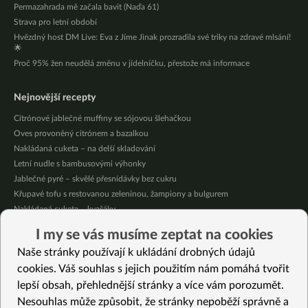
Permazahrada mě začala bavit (Naďa 61)
Strava pro letní období
Hvězdný host DM Live: Eva z Jíme Jinak prozradila své triky na zdravé mlsání!
🌟
Proč 95% žen neudělá změnu v jídelníčku, přestože má informace
Nejnovější recepty
Citrónové jablečné muffiny se sójovou šlehačkou
Oves provoněný citrónem a bazalkou
Nakládaná cuketa – na delší skladování
Letní nudle s bambusovými výhonky
Jablečné pyré – skvělé přesnídávky bez cukru
Křupavé tofu s restovanou zeleninou, žampiony a bulgurem
Nakládaná cuketa – kvašáky
Mrkvovo-dýňová krémová polévka
I my se vás musíme zeptat na cookies
Osvěžující kuskus
Naše stránky používají k ukládání drobných údajů
Osvěžující čaj s citronovými bylinkami
cookies. Váš souhlas s jejich použitím nám pomáhá tvořit
lepší obsah, přehlednější stránky a více vám porozumět.
Vybrané recepty
Nesouhlas může způsobit, že stránky nepoběží správně a