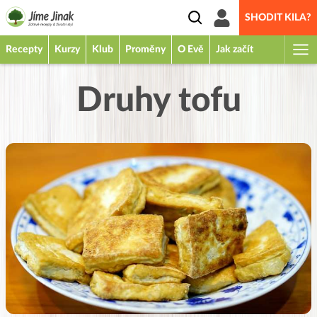
SHODIT KILA?
Recepty
Kurzy
Klub
Proměny
O Evě
Jak začít
Druhy tofu