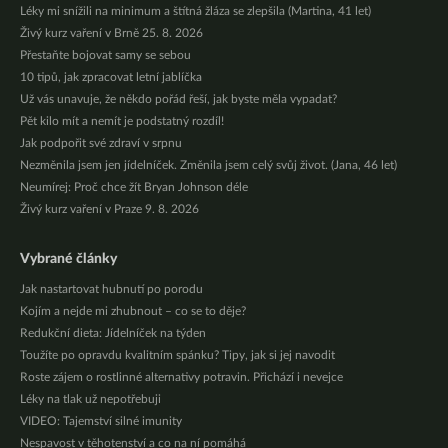
Léky mi snížili na minimum a štítná žláza se zlepšila (Martina, 41 let)
Živý kurz vaření v Brně 25. 8. 2026
Přestaňte bojovat samy se sebou
10 tipů, jak zpracovat letní jablíčka
Už vás unavuje, že někdo pořád řeší, jak byste měla vypadat?
Pět kilo mít a nemít je podstatný rozdíl!
Jak podpořit své zdraví v srpnu
Nezměnila jsem jen jídelníček. Změnila jsem celý svůj život. (Jana, 46 let)
Neumírej: Proč chce žít Bryan Johnson déle
Živý kurz vaření v Praze 9. 8. 2026
Vybrané články
Jak nastartovat hubnutí po porodu
Kojím a nejde mi zhubnout – co se to děje?
Redukční dieta: Jídelníček na týden
Toužíte po opravdu kvalitním spánku? Tipy, jak si jej navodit
Roste zájem o rostlinné alternativy potravin. Přichází i nevejce
Léky na tlak už nepotřebuji
VIDEO: Tajemství silné imunity
Nespavost v těhotenství a co na ní pomáhá