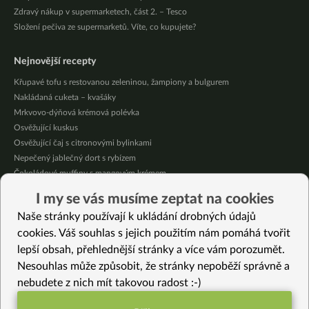
Zdravý nákup v supermarketech, část 2. – Tesco
Složení pečiva ze supermarketů. Víte, co kupujete?
Nejnovější recepty
Křupavé tofu s restovanou zeleninou, žampiony a bulgurem
Nakládaná cuketa – kvašáky
Mrkvovo-dýňová krémová polévka
Osvěžující kuskus
Osvěžující čaj s citronovými bylinkami
Nepečený jablečný dort s rybízem
Čokoládové muffiny s mangovým krémem
Meruňky a jablka v citrónovém želé
I my se vás musíme zeptat na cookies
Krémová zeleninová polévka s koprem a vločkami
Naše stránky používají k ukládání drobných údajů
Celozrnná rýže basmati se zeleninou
cookies. Váš souhlas s jejich použitím nám pomáhá tvořit
lepší obsah, přehlednější stránky a více vám porozumět.
Vybrané recepty
Nesouhlas může způsobit, že stránky nepoběží správně a
Vláčné fofr bochánky
nebudete z nich mít takovou radost :-)
Česneková pomazánka
Výborná květáková polévka