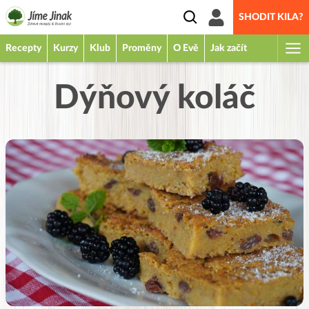
SHODIT KILA?
Recepty
Kurzy
Klub
Proměny
O Evě
Jak začít
Dýňový koláč