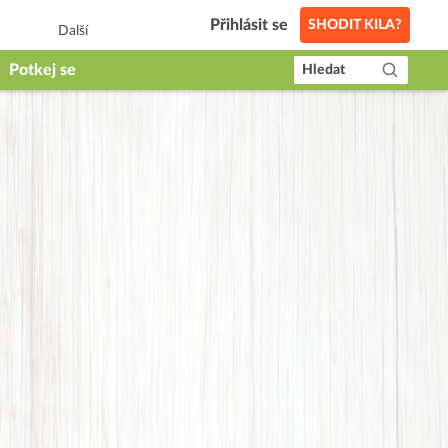
Přihlásit se
SHODIT KILA?
Další
Potkej se
Hledat