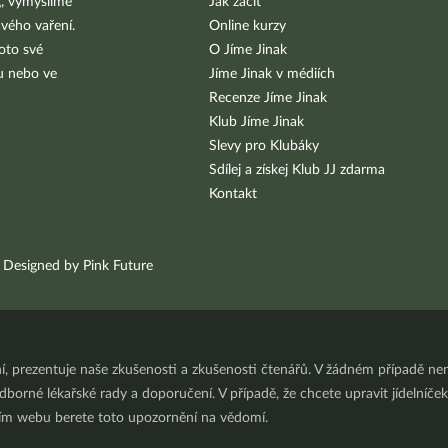
g, vymýšlíme
Jak začít
vého vaření.
Online kurzy
oto své
O Jíme Jinak
bu nebo ve
Jíme Jinak v médiích
Recenze Jíme Jinak
Klub Jíme Jinak
Slevy pro Klubáky
Sdílej a získej Klub JJ zdarma
Kontakt
Designed by Pink Future
ní, prezentuje naše zkušenosti a zkušenosti čtenářů. V žádném případě 
orné lékařské rady a doporučení. V případě, že chcete upravit jídelníček 
ním webu berete toto upozornění na vědomí.