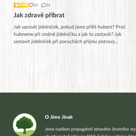
20
14
KLUB
Jak zdravě přibrat
Jak upravit jídelníček, pokud jsme příliš hubení? Proč
hubneme při změně jídelníčku a jak to zastavit? Jak
sestavit jídelníček při poruchách příjmu potravy
...
O Jíme Jinak
Jsme nadšení propagátoři zdravého životního styl