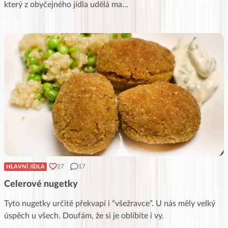
který z obyčejného jídla udělá ma
...
27
17
HLAVNÍ JÍDLA
Celerové nugetky
Tyto nugetky určitě překvapí i “všežravce”. U nás měly velký
úspěch u všech. Doufám, že si je oblíbíte i vy.