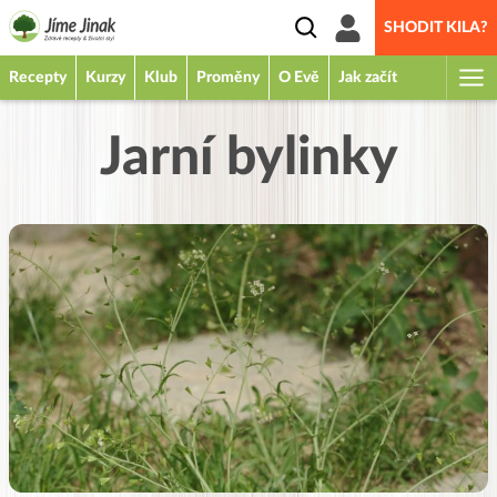
SHODIT KILA?
Recepty
Kurzy
Klub
Proměny
O Evě
Jak začít
Jarní bylinky