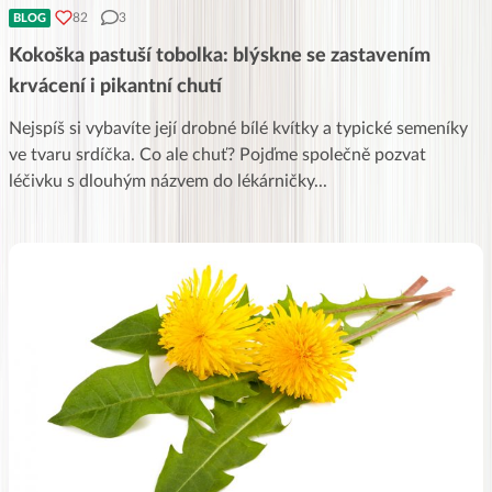
82
3
BLOG
Kokoška pastuší tobolka: blýskne se zastavením
krvácení i pikantní chutí
Nejspíš si vybavíte její drobné bílé kvítky a typické semeníky
ve tvaru srdíčka. Co ale chuť? Pojďme společně pozvat
léčivku s dlouhým názvem do lékárničky
...