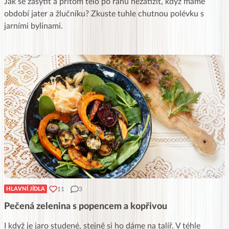
Jak se zasytit a přitom tělo po ránu nezatížit, když máme
období jater a žlučníku? Zkuste tuhle chutnou polévku s
jarními bylinami.
11
3
HLAVNÍ JÍDLA
Pečená zelenina s popencem a kopřivou
I když je jaro studené, stejně si ho dáme na talíř. V téhle