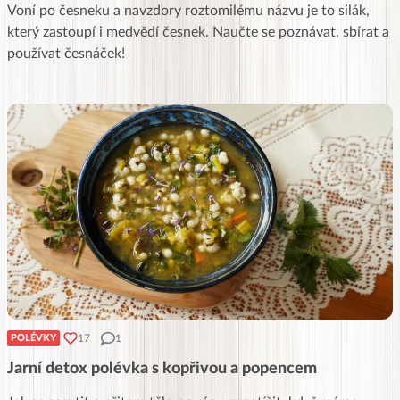
Voní po česneku a navzdory roztomilému názvu je to silák,
který zastoupí i medvědí česnek. Naučte se poznávat, sbírat a
používat česnáček!
17
1
POLÉVKY
Jarní detox polévka s kopřivou a popencem