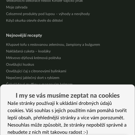
Velikonoční dekorace neboli Kinder vajíčko jinak
Moje zahrada
Celozrnné produkty pod lupou – výhody a nevýhody
Když okurka otevře dveře do dětství
Nejnovější recepty
Křupavé tofu s restovanou zeleninou, žampiony a bulgurem
Nakládaná cuketa – kvašáky
Mrkvovo-dýňová krémová polévka
Osvěžující kuskus
Osvěžující čaj s citronovými bylinkami
Nepečený jablečný dort s rybízem
Čokoládové muffiny s mangovým krémem
Meruňky a jablka v citrónovém želé
I my se vás musíme zeptat na cookies
Krémová zeleninová polévka s koprem a vločkami
Naše stránky používají k ukládání drobných údajů
Celozrnná rýže basmati se zeleninou
cookies. Váš souhlas s jejich použitím nám pomáhá tvořit
lepší obsah, přehlednější stránky a více vám porozumět.
Vybrané recepty
Nesouhlas může způsobit, že stránky nepoběží správně a
“Sýrová” pomazánka
nebudete z nich mít takovou radost :-)