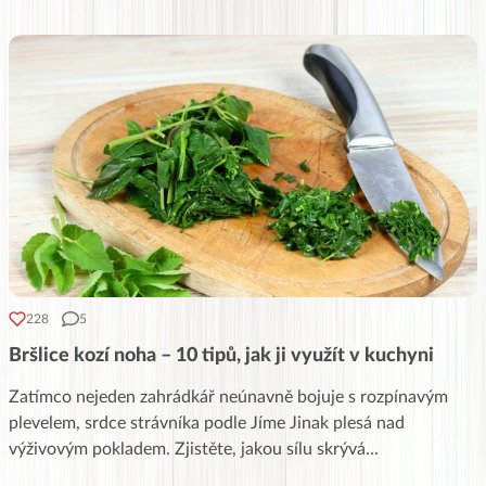
228
5
Bršlice kozí noha – 10 tipů, jak ji využít v kuchyni
Zatímco nejeden zahrádkář neúnavně bojuje s rozpínavým
plevelem, srdce strávníka podle Jíme Jinak plesá nad
výživovým pokladem. Zjistěte, jakou sílu skrývá
...