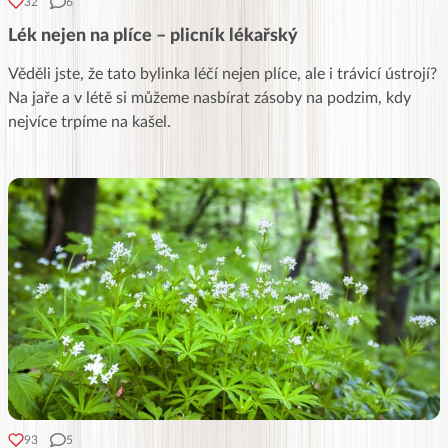
32
6
Lék nejen na plíce – plicník lékařský
Věděli jste, že tato bylinka léčí nejen plíce, ale i trávicí ústrojí?
Na jaře a v létě si můžeme nasbírat zásoby na podzim, kdy
nejvíce trpíme na kašel.
93
5