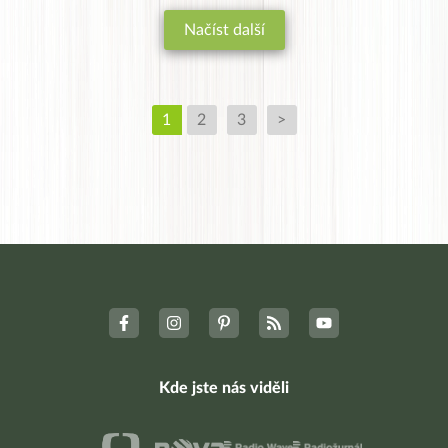
Načíst další
1
2
3
>
Kde jste nás viděli