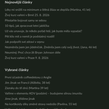
Nejnovější články
Léky mi snížili na minimum a štítná žláza se zlepšila (Martina, 41 let)
Živý kurz vaření v Brně 25. 8. 2026
Přestaňte bojovat samy se sebou
10 tipů, jak zpracovat letní jablíčka
Už vás unavuje, že někdo pořád řeší, jak byste měla vypadat?
Pět kilo mít a nemít je podstatný rozdíl!
Jak podpořit své zdraví v srpnu
Nezměnila jsem jen jídelníček. Změnila jsem celý svůj život. (Jana, 46 let)
Neumírej: Proč chce žít Bryan Johnson déle
Živý kurz vaření v Praze 9. 8. 2026
Vybrané články
První účastník coffeedetoxu z Anglie
Jím Jinak ve Francii (Alžběta, 38 let)
Zázraky do tří dnů (Martina 39 let)
Vaříme v elementu KOV (podzim) – budujeme silnou imunitu
Jíme jinak, třídíme jinak
Na kortikoidy díky změně stravy nedošlo (Pavlína, 55 let)