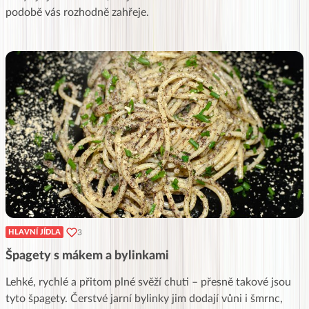
podobě vás rozhodně zahřeje.
3
HLAVNÍ JÍDLA
Špagety s mákem a bylinkami
Lehké, rychlé a přitom plné svěží chuti – přesně takové jsou
tyto špagety. Čerstvé jarní bylinky jim dodají vůni i šmrnc,