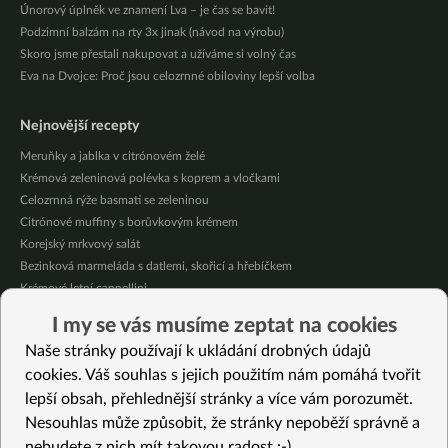
Únorový úplněk ve znamení Lva – je čas se bavit!
Podzimní balzám na rty 3x jinak (návod na výrobu)
Skoro jsme přestali nakupovat a užíváme si volný čas
Eva na Dvojce: Proč jsou celozrnné obiloviny lepší volba
Nejnovější recepty
Meruňky a jablka v citrónovém želé
Krémová zeleninová polévka s koprem a vločkami
Celozrnná rýže basmati se zeleninou
Citrónové muffiny s borůvkovým krémem
Korejský mrkvový salát
Bezinková marmeláda s datlemi, skořicí a hřebíčkem
Krémové letní cannellini
Cuketové nudle v pikantní omáčce
I my se vás musíme zeptat na cookies
Ovocné kuličky bez lepku
Naše stránky používají k ukládání drobných údajů
Superrychlé nakládané okurky
cookies. Váš souhlas s jejich použitím nám pomáhá tvořit
lepší obsah, přehlednější stránky a více vám porozumět.
Vybrané recepty
Nesouhlas může způsobit, že stránky nepoběží správně a
Energetické matcha bochánky
nebudete z nich mít takovou radost :-)