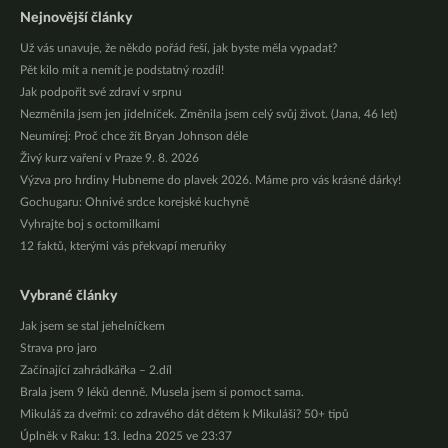
Nejnovější články
Už vás unavuje, že někdo pořád řeší, jak byste měla vypadat?
Pět kilo mít a nemít je podstatný rozdíl!
Jak podpořit své zdraví v srpnu
Nezměnila jsem jen jídelníček. Změnila jsem celý svůj život. (Jana, 46 let)
Neumírej: Proč chce žít Bryan Johnson déle
Živý kurz vaření v Praze 9. 8. 2026
Výzva pro hrdiny Hubneme do plavek 2026. Máme pro vás krásné dárky!
Gochugaru: Ohnivé srdce korejské kuchyně
Vyhrajte boj s octomilkami
12 faktů, kterými vás překvapí meruňky
Vybrané články
Jak jsem se stal jehelníčkem
Strava pro jaro
Začínající zahrádkářka – 2.díl
Brala jsem 9 léků denně. Musela jsem si pomoct sama.
Mikuláš za dveřmi: co zdravého dát dětem k Mikuláši? 50+ tipů
Úplněk v Raku: 13. ledna 2025 ve 23:37