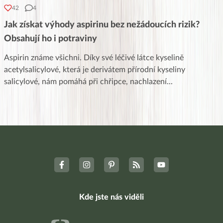
42
4
Jak získat výhody aspirinu bez nežádoucích rizik?
Obsahují ho i potraviny
Aspirin známe všichni. Díky své léčivé látce kyselině
acetylsalicylové, která je derivátem přírodní kyseliny
salicylové, nám pomáhá při chřipce, nachlazení
...
Kde jste nás viděli