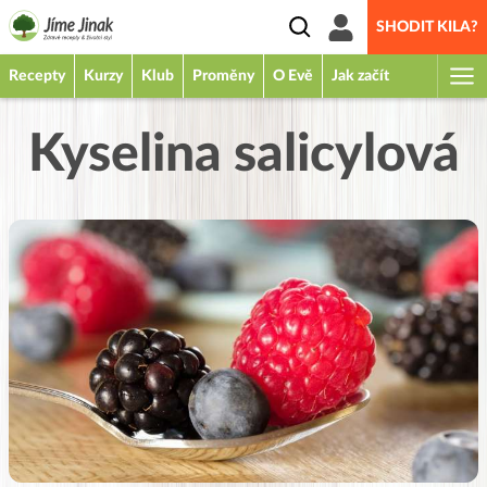
SHODIT KILA?
Recepty
Kurzy
Klub
Proměny
O Evě
Jak začít
Kyselina salicylová