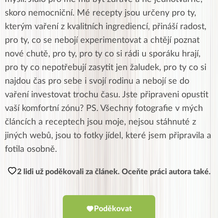
skoro nemocniční. Mé recepty jsou určeny pro ty,
kterým vaření z kvalitních ingrediencí, přináší radost,
pro ty, co se nebojí experimentovat a chtějí poznat
nové chutě, pro ty, pro ty co si rádi u sporáku hrají,
pro ty co nepotřebují zasytit jen žaludek, pro ty co si
najdou čas pro sebe i svojí rodinu a nebojí se do
vaření investovat trochu času. Jste připraveni opustit
vaší komfortní zónu? PS. Všechny fotografie v mých
článcích a receptech jsou moje, nejsou stáhnuté z
jiných webů, jsou to fotky jídel, které jsem připravila a
fotila osobně.
2 lidi už poděkovali za článek. Oceňte práci autora také.
Poděkovat