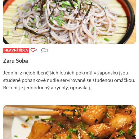
4
1
HLAVNÍ JÍDLA
Zaru Soba
Jedním z nejoblíbenějších letních pokrmů v Japonsku jsou
studené pohankové nudle servírované se studenou omáčkou.
Recept je jednoduchý a rychlý, upravila j
...