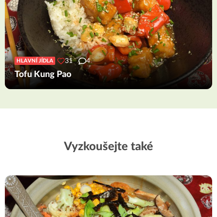
31
4
HLAVNÍ JÍDLA
Tofu Kung Pao
Vyzkoušejte také