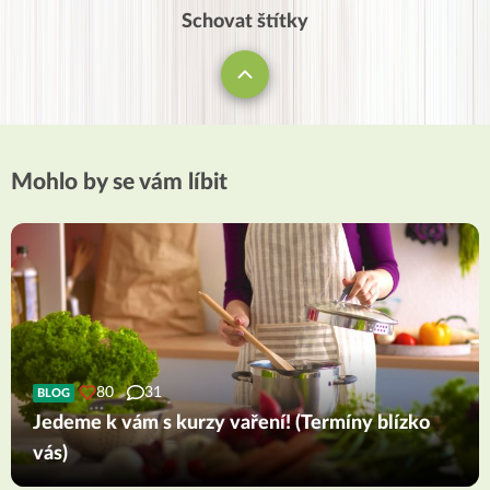
Schovat štítky
Mohlo by se vám líbit
80
31
BLOG
Jedeme k vám s kurzy vaření! (Termíny blízko
vás)