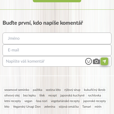
Buďte první, kdo napíše komentář
sezamové seminko
pažitka
sezóna léto
rýžový sirup
kukuřičný škrob
olivový olej
bez lepku
lilek
recept
japonská kuchyně
rychlovka
letní recepty
vegan
řasa nori
vegetariánské recepty
japonské recepty
léto
Veganský Unagi Don
zelenina
sójová omáčka
Tamari
mirin