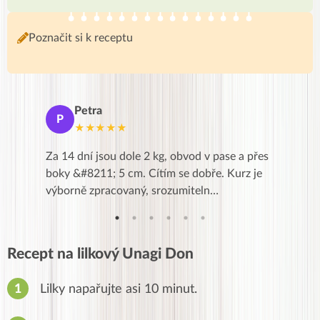
Poznačit si k receptu
Petra
Ma
P
M
★★★★★
★
k,
Za 14 dní jsou dole 2 kg, obvod v pase a přes
Dnes jse
znání pro
boky &#8211; 5 cm. Cítím se dobře. Kurz je
zapadlé p
…
výborně zpracovaný, srozumiteln…
od EVY. 
Recept na lilkový Unagi Don
Lilky napařujte asi 10 minut.