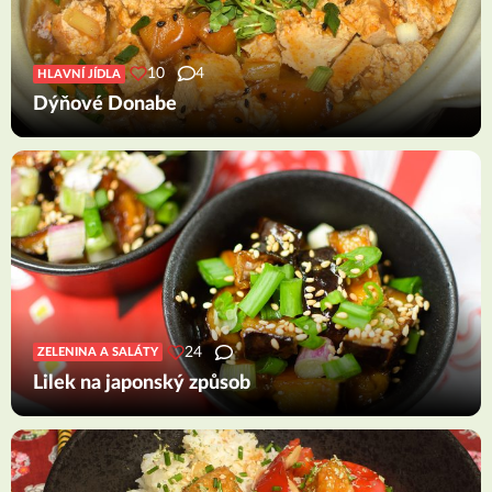
10
4
HLAVNÍ JÍDLA
Dýňové Donabe
24
ZELENINA A SALÁTY
Lilek na japonský způsob