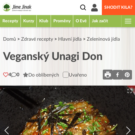
SHODIT KILA?
Recepty
Kurzy
Klub
Proměny
O Evě
Jak začít
Domů
>
Zdravé recepty
>
Hlavní jídla
>
Zeleninová jídla
Veganský Unagi Don
4
0
Do oblíbených
Uvařeno