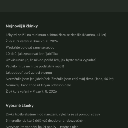
Nejnovější články
Léky mi snížili na minimum a štítná žláza se zlepšila (Martina, 41 let)
Živý kurz vaření v Brně 25. 8. 2026
Přestaňte bojovat samy se sebou
10 tipů, jak zpracovat letní jablíčka
Už vás unavuje, že někdo pořád řeší, jak byste měla vypadat?
Pět kilo mít a nemít je podstatný rozdíl!
Jak podpořit své zdraví v srpnu
Nezměnila jsem jen jídelníček. Změnila jsem celý svůj život. (Jana, 46 let)
Neumírej: Proč chce žít Bryan Johnson déle
Živý kurz vaření v Praze 9. 8. 2026
Vybrané články
Dívka trpěla ekzémem od narození: vyléčila se až pomocí stravy
5 ingrediencí, které dělá váš deodorant nebezpečným
Nevyhazujte vánoční balící papíry – tvořte z nich