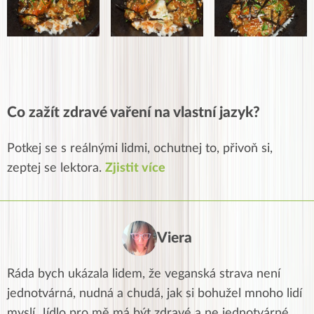
Co zažít zdravé vaření na vlastní jazyk?
Potkej se s reálnými lidmi, ochutnej to, přivoň si,
zeptej se lektora.
Zjistit více
Viera
Ráda bych ukázala lidem, že veganská strava není
jednotvárná, nudná a chudá, jak si bohužel mnoho lidí
myslí. Jídlo pro mě má být zdravé a ne jednotvárné,