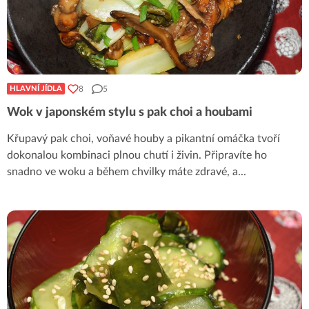
8
5
HLAVNÍ JÍDLA
Wok v japonském stylu s pak choi a houbami
Křupavý pak choi, voňavé houby a pikantní omáčka tvoří
dokonalou kombinaci plnou chutí i živin. Připravíte ho
snadno ve woku a během chvilky máte zdravé, a
...