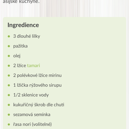
asijské kuchyně.
Ingredience
3 dlouhé lilky
pažitka
olej
2 lžíce
tamari
2 polévkové lžíce mirinu
1 lžička rýžového sirupu
1/2 sklenice vody
kukuřičný škrob dle chuti
sezamová semínka
řasa nori (volitelné)