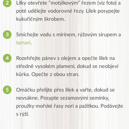
Lilky otevřete “motýlkovým” řezem (viz foto) a
poté udělejte vodorovné řezy. Lilek posypejte
kukuřičným škrobem.
Smíchejte vodu s mirinem, rýžovým sirupem a
tamari
.
Rozehřejte pánev s olejem a opečte lilek na
středně vysokém plameni, dokud se neobjeví
kůrka. Opečte z obou stran.
Omáčku přelijte přes lilek a vařte, dokud se
nevsákne. Posypte sezamovými semínky,
proužky mořské řasy nori a pažitkou. Podávejte
s rýží.