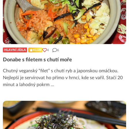
4
6
HLAVNÍ JÍDLA
KLUB
Donabe s filetem s chutí moře
Chutný veganský “filet” s chutí ryb a japonskou omáčkou.
Nejlepší je servírovat ho přímo v hrnci, kde se vařil. Stačí 20
minut a lahodný pokrm
...