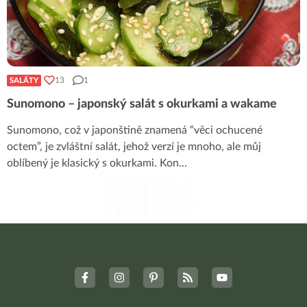
13
1
SALÁTY
Sunomono – japonský salát s okurkami a wakame
Sunomono, což v japonštině znamená “věci ochucené
octem”, je zvláštní salát, jehož verzí je mnoho, ale můj
oblíbený je klasický s okurkami. Kon
...