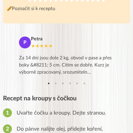
Poznačit si k receptu
Petra
Ma
P
M
★★★★★
★
k,
Za 14 dní jsou dole 2 kg, obvod v pase a přes
Dnes jse
znání pro
boky &#8211; 5 cm. Cítím se dobře. Kurz je
zapadlé p
…
výborně zpracovaný, srozumiteln…
od EVY. 
Recept na kroupy s čočkou
Uvařte čočku a kroupy. Dejte stranou.
Do pánve nalijte olej, přidejte koření,