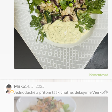
Komentovat
Miška
14. 5. 2025
Jednoduché a přitom táák chutné, děkujeme Vierko😘