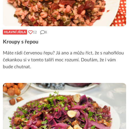
12
8
HLAVNÍ JÍDLA
Kroupy s řepou
Máte rádi červenou řepu? Já ano a můžu říct, že s nahořklou
čekankou si v tomto talíři moc rozumí. Doufám, že i vám
bude chutnat.