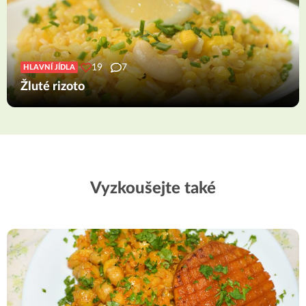
19
7
HLAVNÍ JÍDLA
Žluté rizoto
Vyzkoušejte také