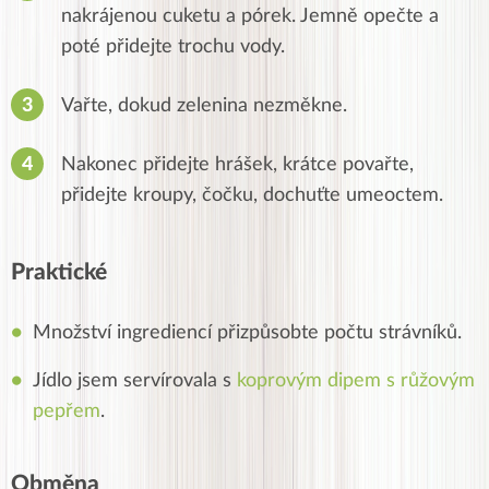
nakrájenou cuketu a pórek. Jemně opečte a
poté přidejte trochu vody.
Vařte, dokud zelenina nezměkne.
Nakonec přidejte hrášek, krátce povařte,
přidejte kroupy, čočku, dochuťte umeoctem.
Praktické
Množství ingrediencí přizpůsobte počtu strávníků.
Jídlo jsem servírovala s
koprovým dipem s růžovým
pepřem
.
Obměna