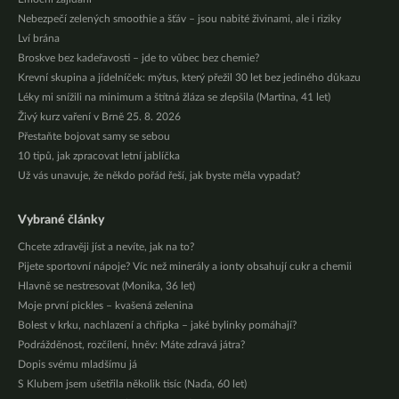
Nebezpečí zelených smoothie a šťáv – jsou nabité živinami, ale i riziky
Lví brána
Broskve bez kadeřavosti – jde to vůbec bez chemie?
Krevní skupina a jídelníček: mýtus, který přežil 30 let bez jediného důkazu
Léky mi snížili na minimum a štítná žláza se zlepšila (Martina, 41 let)
Živý kurz vaření v Brně 25. 8. 2026
Přestaňte bojovat samy se sebou
10 tipů, jak zpracovat letní jablíčka
Už vás unavuje, že někdo pořád řeší, jak byste měla vypadat?
Vybrané články
Chcete zdravěji jíst a nevíte, jak na to?
Pijete sportovní nápoje? Víc než minerály a ionty obsahují cukr a chemii
Hlavně se nestresovat (Monika, 36 let)
Moje první pickles – kvašená zelenina
Bolest v krku, nachlazení a chřipka – jaké bylinky pomáhají?
Podrážděnost, rozčílení, hněv: Máte zdravá játra?
Dopis svému mladšímu já
S Klubem jsem ušetřila několik tisíc (Naďa, 60 let)