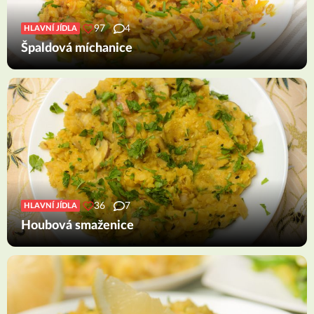
97
4
HLAVNÍ JÍDLA
Špaldová míchanice
36
7
HLAVNÍ JÍDLA
Houbová smaženice