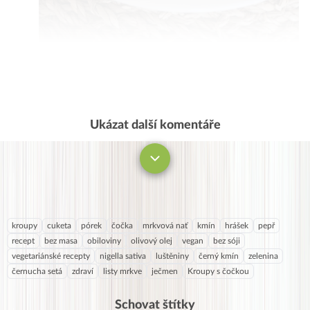
3
4
2
5
Ukázat další komentáře
1
6
❤️
Komentovat
0
7
8
9
kroupy
cuketa
pórek
čočka
mrkvová nať
kmín
hrášek
pepř
recept
bez masa
obiloviny
olivový olej
vegan
bez sóji
vegetariánské recepty
nigella sativa
luštěniny
černý kmín
zelenina
černucha setá
zdraví
listy mrkve
ječmen
Kroupy s čočkou
Schovat štítky