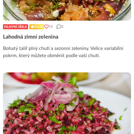
15
3
HLAVNÍ JÍDLA
KLUB
Lahodná zimní zelenina
Bohatý talíř plný chutí a sezonní zeleniny. Velice variabilní
pokrm, který můžete obměnit podle vaší chuti.