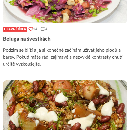
14
4
HLAVNÍ JÍDLA
Beluga na švestkách
Podzim se blíží a já si konečně začínám užívat jeho plodů a
barev. Pokud máte rádi zajímavé a nezvyklé kontrasty chutí,
určitě vyzkoušejte.