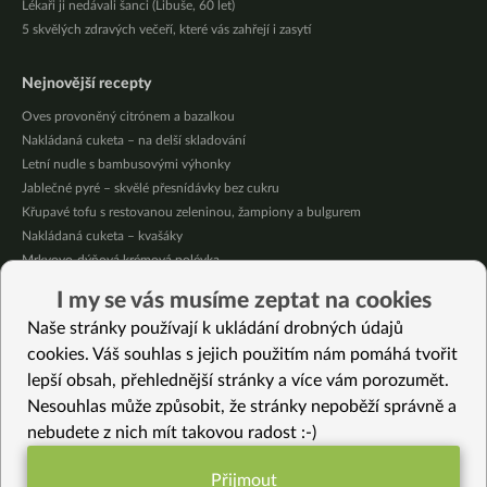
Lékaři ji nedávali šanci (Libuše, 60 let)
5 skvělých zdravých večeří, které vás zahřejí i zasytí
Nejnovější recepty
Oves provoněný citrónem a bazalkou
Nakládaná cuketa – na delší skladování
Letní nudle s bambusovými výhonky
Jablečné pyré – skvělé přesnídávky bez cukru
Křupavé tofu s restovanou zeleninou, žampiony a bulgurem
Nakládaná cuketa – kvašáky
Mrkvovo-dýňová krémová polévka
Osvěžující kuskus
I my se vás musíme zeptat na cookies
Osvěžující čaj s citronovými bylinkami
Naše stránky používají k ukládání drobných údajů
Nepečený jablečný dort s rybízem
cookies. Váš souhlas s jejich použitím nám pomáhá tvořit
lepší obsah, přehlednější stránky a více vám porozumět.
Vybrané recepty
Nesouhlas může způsobit, že stránky nepoběží správně a
Kořeněná červená řepa s čočkou a kuskusem
nebudete z nich mít takovou radost :-)
Mangoldové galetky
Sušenky Garibaldi
Přijmout