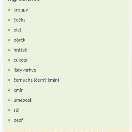
kroupy
čočka
olej
pórek
hrášek
cuketa
listy mrkve
černucha (černý kmín)
kmín
umeocet
sůl
pepř