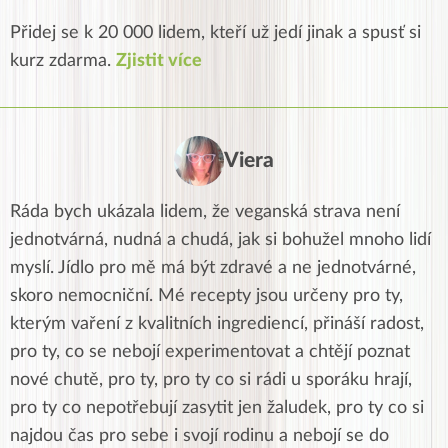
Přidej se k 20 000 lidem, kteří už jedí jinak a spusť si
kurz zdarma.
Zjistit více
Viera
Ráda bych ukázala lidem, že veganská strava není
jednotvárná, nudná a chudá, jak si bohužel mnoho lidí
myslí. Jídlo pro mě má být zdravé a ne jednotvárné,
skoro nemocniční. Mé recepty jsou určeny pro ty,
kterým vaření z kvalitních ingrediencí, přináší radost,
pro ty, co se nebojí experimentovat a chtějí poznat
nové chutě, pro ty, pro ty co si rádi u sporáku hrají,
pro ty co nepotřebují zasytit jen žaludek, pro ty co si
najdou čas pro sebe i svojí rodinu a nebojí se do