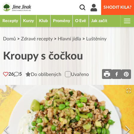
SHODIT KILA?
Recepty
Kurzy
Klub
Proměny
O Evě
Jak začít
Domů
>
Zdravé recepty
>
Hlavní jídla
>
Luštěniny
Kroupy s čočkou
26
5
Do oblíbených
Uvařeno