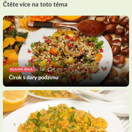
Čtěte více na toto téma
10
4
HLAVNÍ JÍDLA
Čirok s dary podzimu