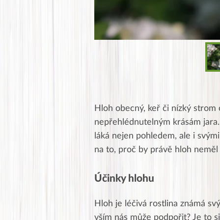
Hloh obecný, keř či nízký strom 
nepřehlédnutelným krásám jara.
láká nejen pohledem, ale i svým
na to, proč by právě hloh neměl
Účinky hlohu
Hloh je léčivá rostlina známá s
vším nás může podpořit? Je to s