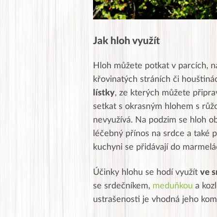
Jak hloh využít
Hloh můžete potkat v parcích, na
křovinatých stráních či houštiná
lístky
, ze kterých můžete připra
setkat s okrasným hlohem s růžo
nevyužívá. Na podzim se hloh 
léčebný přínos na srdce a také po
kuchyni se přidávají do marmelá
Účinky hlohu se hodí využít
ve 
se srdečníkem,
meduňkou
a kozl
ustrašenosti je vhodná jeho ko