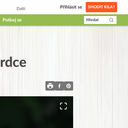
Přihlásit se
SHODIT KILA?
Další
Potkej se
Hledat
srdce