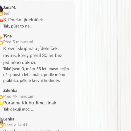
JanaM.
Teď
3. Dnešní jídelníček
RZ
Tak, půst to ne...
Týna
Před 5 minutami
Krevní skupina a jídelníček:
mýtus, který přežil 30 let bez
jediného důkazu
Také jsem 0, mám 55 let, maso nejím
už spoustu let a mám, podle mého
praktika, pěkné krevní hodnoty.
Zdeňka
Před 49 minutami
Poradna Klubu Jíme Jinak
UB
Tak děkuji moc ...
Lenka
Dnes v 14:41