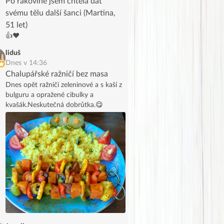
Po rakovině jsem chtěla dát
svému tělu další šanci (Martina,
51 let)
👍❤️
liduš
Dnes v 14:36
Chalupářské ražničí bez masa
Dnes opět ražniči zeleninové a s kaší z
bulguru a opražené cibulky a
kvašák.Neskutečná dobrůtka.😋