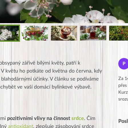
Jana
obsypaný zářivě bílými květy, patří k
J
P
★★★★★
 V květu ho potkáte od května do června, kdy
Moc Vám všem děkuji za krásný pátek,
Za 1
i blahodárnými účinky. V článku se podíváme
obzvlášť velké poděkování, obdiv a
přes
 chybět ve vaší domácí bylinkové výbavě.
uznání pro hlavní dvojici Peťa a Gábi!! 👏
Kurz
Posílá…
sroz
vými
pozitivními vlivy na
činnost
srdce
. Čím
Pos
ilný
antioxidant
, zlepšuje zásobování srdce