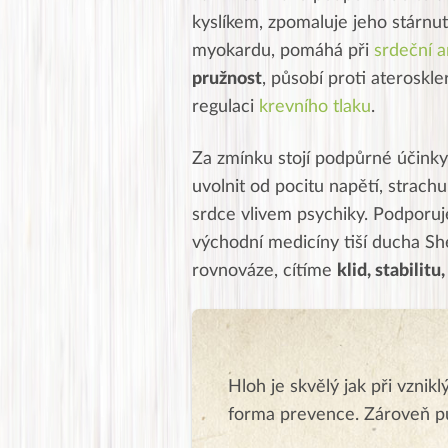
kyslíkem, zpomaluje jeho stárnut
myokardu, pomáhá při
srdeční a
pružnost
, působí proti ateroskl
regulaci
krevního tlaku
.
Za zmínku stojí podpůrné účinky
uvolnit od pocitu napětí, strach
srdce vlivem psychiky. Podporuje
východní medicíny tiší ducha She
rovnováze, cítíme
klid, stabilitu
Hloh je skvělý jak při vznik
forma prevence. Zároveň p