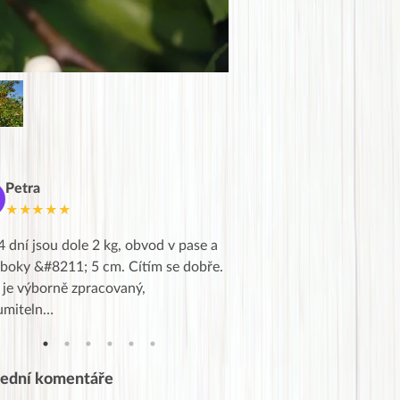
Petra
Marie
M
★★★★★
★★★★★
4 dní jsou dole 2 kg, obvod v pase a
Dnes jsem to konečně vytáh
 boky &#8211; 5 cm. Cítím se dobře.
zapadlé pošty a poslechla j
 je výborně zpracovaný,
videa od EVY. Koho by nepř
umiteln…
tahl…
lední komentáře