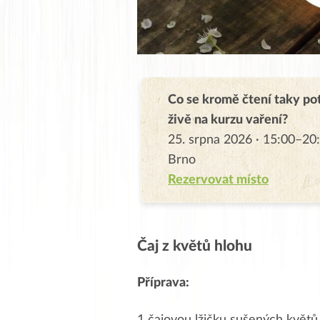
Co se kromě čtení taky po
živě na kurzu vaření?
25. srpna 2026 · 15:00–20:
Brno
Rezervovat místo
Čaj z květů hlohu
Příprava:
1 čajovou lžičku sušených květů a