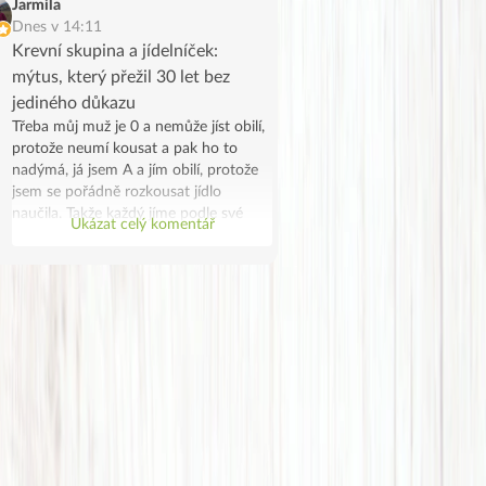
Jarmila
Dnes v 14:11
Krevní skupina a jídelníček:
mýtus, který přežil 30 let bez
jediného důkazu
Třeba můj muž je 0 a nemůže jíst obilí,
protože neumí kousat a pak ho to
nadýmá, já jsem A a jím obilí, protože
jsem se pořádně rozkousat jídlo
naučila. Takže každý jíme podle své
Ukázat celý komentář
skupiny, on z lenosti a já protože se to
náhodou potkalo. Jen takový vtip.