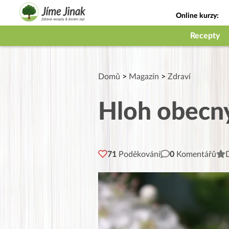
Online kurzy:
Jak na babičky
Recepty
Domů
>
Magazín
>
Zdraví
Hloh obecný
71
Poděkování
0
Komentářů