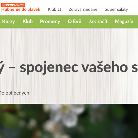
Hubneme do plavek
Klub JJ
Zdravá snídaně
Super saláty
Kurzy
Klub
Proměny
O Evě
Jak začít
Magazín
 – spojenec vašeho 
Do oblíbených