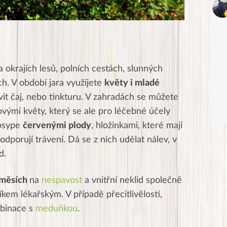
 okrajích lesů, polních cestách, slunných
ch. V období jara využijete
květy i mladé
vit čaj, nebo tinkturu. V zahradách se můžete
vými květy, který se ale pro léčebné účely
obsype
červenými plody
, hložinkami, které mají
dporují trávení. Dá se z nich udělat nálev, v
d.
směsích
na
nespavost
a vnitřní neklid společně
íkem lékařským. V případě přecitlivělosti,
mbinace s
meduňkou
.