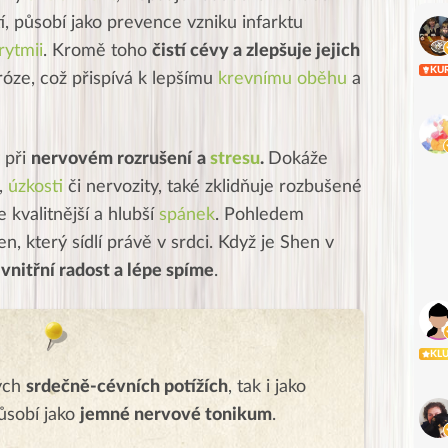
í, působí jako prevence vzniku infarktu
rytmii
. Kromě toho
čistí cévy a zlepšuje jejich
KU
eróze, což přispívá k lepšímu
krevnímu oběhu
a
 při
nervovém rozrušení
a
stresu
.
Dokáže
u,
úzkosti
či nervozity, také zklidňuje rozbušené
 kvalitnější a hlubší
spánek
. Pohledem
n, který sídlí právě v srdci.
Když je Shen v
, vnitřní radost a lépe spíme
.
KL
lých
srdečně-cévních potížích
, tak i jako
ůsobí jako
jemné nervové tonikum
.