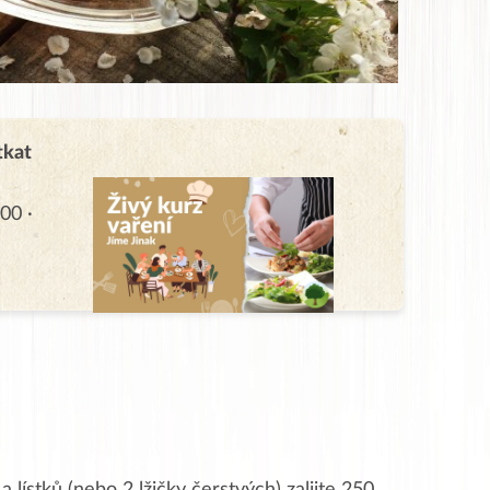
tkat
00 ·
 lístků (nebo 2 lžičky čerstvých) zalijte 250