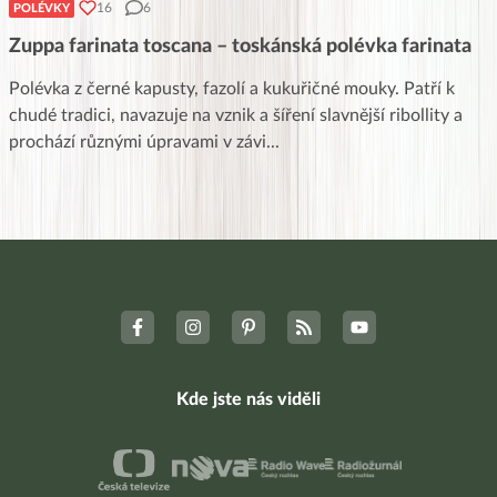
16
6
POLÉVKY
Zuppa farinata toscana – toskánská polévka farinata
Polévka z černé kapusty, fazolí a kukuřičné mouky. Patří k
chudé tradici, navazuje na vznik a šíření slavnější ribollity a
prochází různými úpravami v závi
...
Kde jste nás viděli