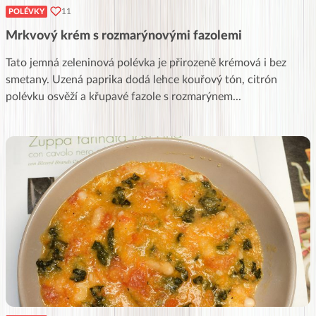
11
POLÉVKY
Mrkvový krém s rozmarýnovými fazolemi
Tato jemná zeleninová polévka je přirozeně krémová i bez
smetany. Uzená paprika dodá lehce kouřový tón, citrón
polévku osvěží a křupavé fazole s rozmarýnem
...