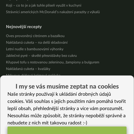
Koji – co to je a jak tuhle plíseň využít v kuchyni
Strávníci amerických McDonald’s nakaženi parazity z výkalů
Nejnovější recepty
Oves provoněný citrónem a bazalkou
Nakládaná cuketa – na delší skladování
Letní nudle s bambusovými výhonky
Jablečné pyré – skvělé přesnídávky bez cukru
Křupavé tofu s restovanou zeleninou, žampiony a bulgurem
Nakládaná cuketa – kvašáky
Mrkvovo-dýňová krémová polévka
Osvěžující kuskus
I my se vás musíme zeptat na cookies
Osvěžující čaj s citronovými bylinkami
Naše stránky používají k ukládání drobných údajů
Nepečený jablečný dort s rybízem
cookies. Váš souhlas s jejich použitím nám pomáhá tvořit
lepší obsah, přehlednější stránky a více vám porozumět.
Vybrané recepty
Nesouhlas může způsobit, že stránky nepoběží správně a
Jarní kuskus s ředkvičkou a divokou zeleninou
nebudete z nich mít takovou radost :-)
Bezlepkoví ježečci
Sooji namak pare – indická chuťovka