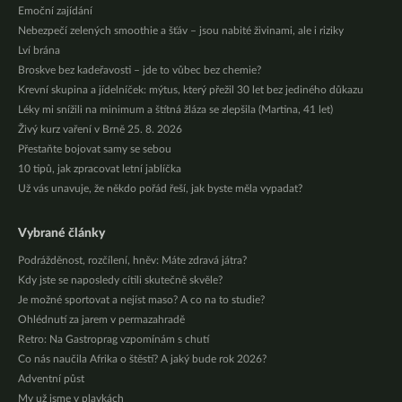
Emoční zajídání
Nebezpečí zelených smoothie a šťáv – jsou nabité živinami, ale i riziky
Lví brána
Broskve bez kadeřavosti – jde to vůbec bez chemie?
Krevní skupina a jídelníček: mýtus, který přežil 30 let bez jediného důkazu
Léky mi snížili na minimum a štítná žláza se zlepšila (Martina, 41 let)
Živý kurz vaření v Brně 25. 8. 2026
Přestaňte bojovat samy se sebou
10 tipů, jak zpracovat letní jablíčka
Už vás unavuje, že někdo pořád řeší, jak byste měla vypadat?
Vybrané články
Podrážděnost, rozčílení, hněv: Máte zdravá játra?
Kdy jste se naposledy cítili skutečně skvěle?
Je možné sportovat a nejíst maso? A co na to studie?
Ohlédnutí za jarem v permazahradě
Retro: Na Gastroprag vzpomínám s chutí
Co nás naučila Afrika o štěstí? A jaký bude rok 2026?
Adventní půst
My už jsme v plavkách