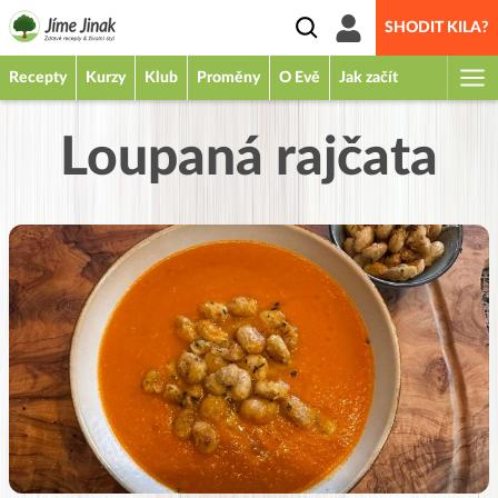
SHODIT KILA?
Recepty
Kurzy
Klub
Proměny
O Evě
Jak začít
Loupaná rajčata