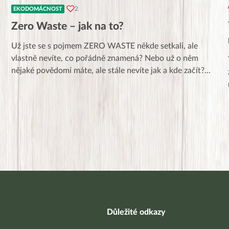
2
EKODOMÁCNOST
Zero Waste – jak na to?
Už jste se s pojmem ZERO WASTE někde setkali, ale
vlastně nevíte, co pořádně znamená? Nebo už o něm
nějaké povědomí máte, ale stále nevíte jak a kde začít?
...
Důležité odkazy