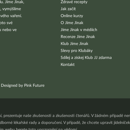
u. Jíme Jinak,
Zdravé recepty
g, vymýšlíme
Jak začít
vého vaření.
Online kurzy
oto své
O Jíme Jinak
bu nebo ve
Jíme Jinak v médiích
Recenze Jíme Jinak
Klub Jíme Jinak
Slevy pro Klubáky
Sdílej a získej Klub JJ zdarma
Kontakt
Designed by Pink Future
ní, prezentuje naše zkušenosti a zkušenosti čtenářů. V žádném případě 
orné lékařské rady a doporučení. V případě, že chcete upravit jídelníček 
ním webu berete toto upozornění na vědomí.