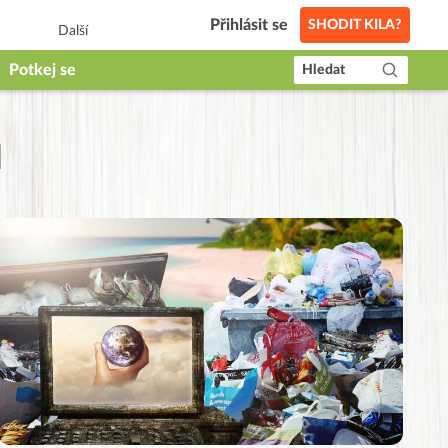
Přihlásit se
SHODIT KILA?
Další
Potkej se
Hledat
u