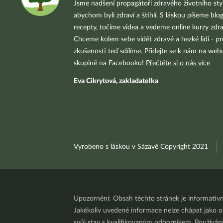
Jsme nadšení propagátoři zdravého životního styl
abychom byli zdraví a štíhlí. S láskou píšeme blo
recepty, točíme videa a vedeme online kurzy zdra
Chceme kolem sebe vidět zdravé a hezké lidi - pr
zkušenosti teď sdílíme. Přidejte se k nám na we
skupině na Facebooku!
Přečtěte si o nás více
Eva Cikrytová, zakladatelka
Vyrobeno s láskou v Sázavě Copyright 2021
Upozornění: Obsah těchto stránek je informativ
Jakékoliv uvedené informace nelze chápat jako odb
svůj stav s kvalifikovaným odborníkem. Používá