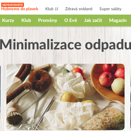
Hubneme do plavek
Klub JJ
Zdravá snídaně
Super saláty
Kurzy
Klub
Proměny
O Evě
Jak začít
Magazín
Minimalizace odpad