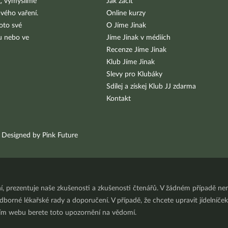
g, vymýšlíme
Jak začít
vého vaření.
Online kurzy
oto své
O Jíme Jinak
bu nebo ve
Jíme Jinak v médiích
Recenze Jíme Jinak
Klub Jíme Jinak
Slevy pro Klubáky
Sdílej a získej Klub JJ zdarma
Kontakt
Designed by Pink Future
ní, prezentuje naše zkušenosti a zkušenosti čtenářů. V žádném případě 
orné lékařské rady a doporučení. V případě, že chcete upravit jídelníček 
ním webu berete toto upozornění na vědomí.