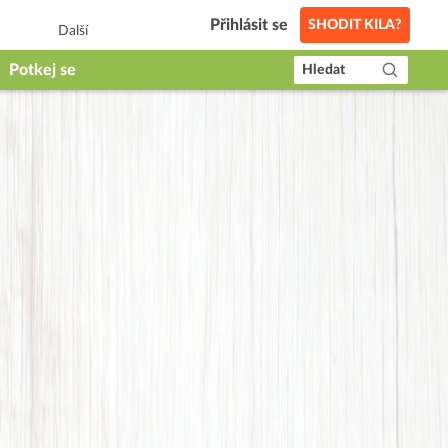
Přihlásit se
SHODIT KILA?
Další
Potkej se
Hledat