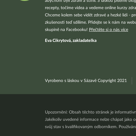
abychom byli zdraví a štíhlí. S láskou píšeme blo
recepty, točíme videa a vedeme online kurzy zdra
Chceme kolem sebe vidět zdravé a hezké lidi - pr
zkušenosti teď sdílíme. Přidejte se k nám na we
skupině na Facebooku!
Přečtěte si o nás více
Eva Cikrytová, zakladatelka
Vyrobeno s láskou v Sázavě Copyright 2021
Upozornění: Obsah těchto stránek je informativ
Jakékoliv uvedené informace nelze chápat jako odb
svůj stav s kvalifikovaným odborníkem. Používá