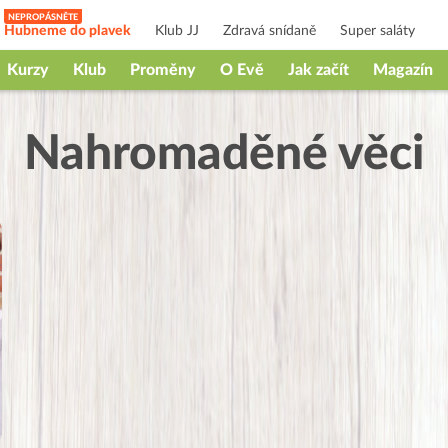
Hubneme do plavek
Klub JJ
Zdravá snídaně
Super saláty
Kurzy
Klub
Proměny
O Evě
Jak začít
Magazín
Nahromaděné věci