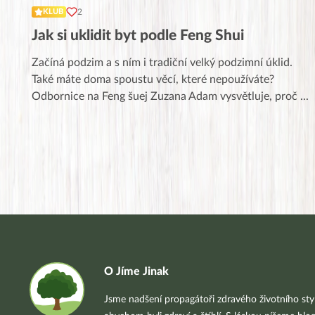
2
KLUB
Jak si uklidit byt podle Feng Shui
Začíná podzim a s ním i tradiční velký podzimní úklid.
Také máte doma spoustu věcí, které nepoužíváte?
Odbornice na Feng šuej Zuzana Adam vysvětluje, proč
...
O Jíme Jinak
Jsme nadšení propagátoři zdravého životního styl