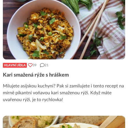
39
21
HLAVNÍ JÍDLA
Kari smažená rýže s hráškem
Milujete asijskou kuchyni? Pak si zamilujete i tento recept na
mírně pikantní voňavou kari smaženou rýži. Když máte
uvařenou rýži, je to rychlovka!