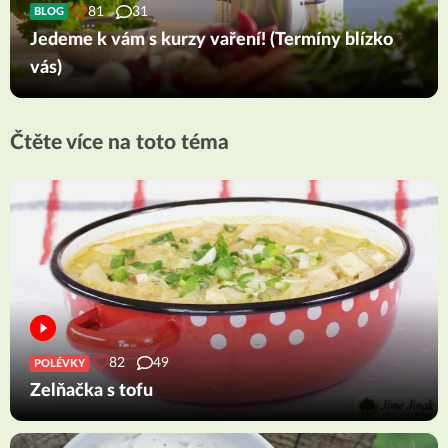
81
31
BLOG
Jedeme k vám s kurzy vaření! (Termíny blízko
vás)
Čtěte více na toto téma
82
49
POLÉVKY
Zelňačka s tofu