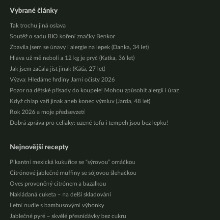
Vybrané články
Tak trochu jiná oslava
Soutěž o sadu BIO koření značky Benkor
Zbavila jsem se únavy i alergie na lepek (Danka, 34 let)
Hlava už mě nebolí a 12 kg je pryč (Katka, 36 let)
Jak jsem začala jíst jinak (Káťa, 27 let)
Výzva: Hledáme hrdiny Jarní očisty 2026
Pozor na dětské přísady do koupele! Mohou způsobit alergii i úraz
Když chlap vaří jinak aneb konec výmluv (Jarda, 48 let)
Rok 2026 a moje předsevzetí
Dobrá zpráva pro celiaky: uzené tofu i tempeh jsou bez lepku!
Nejnovější recepty
Pikantní mexická kukuřice se “sýrovou” omáčkou
Citrónové jablečné muffiny se sójovou šlehačkou
Oves provoněný citrónem a bazalkou
Nakládaná cuketa – na delší skladování
Letní nudle s bambusovými výhonky
Jablečné pyré – skvělé přesnídávky bez cukru