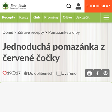
SHODIT KILA?
Recepty
Kurzy
Klub
Proměny
O Evě
Jak začít
Domů
>
Zdravé recepty
>
Pomazánky a dipy
Jednoduchá pomazánka z
červené čočky
19
27
Do oblíbených
Uvařeno