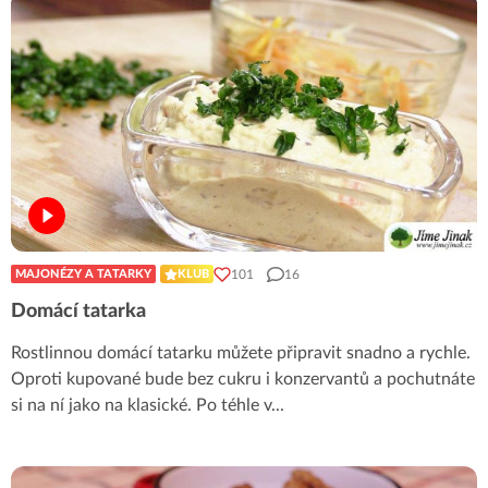
101
16
MAJONÉZY A TATARKY
KLUB
Domácí tatarka
Rostlinnou domácí tatarku můžete připravit snadno a rychle.
Oproti kupované bude bez cukru i konzervantů a pochutnáte
si na ní jako na klasické. Po téhle v
...