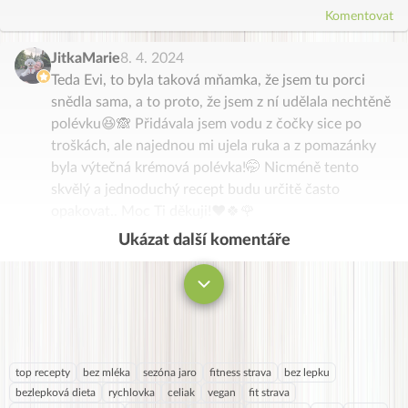
Komentovat
JitkaMarie
8. 4. 2024
Teda Evi, to byla taková mňamka, že jsem tu porci
snědla sama, a to proto, že jsem z ní udělala nechtěně
polévku😆🙈 Přidávala jsem vodu z čočky sice po
troškách, ale najednou mi ujela ruka a z pomazánky
byla výtečná krémová polévka!🤭 Nicméně tento
skvělý a jednoduchý recept budu určitě často
opakovat.. Moc Ti děkuji!♥️🍀🌹
Ukázat další komentáře
Komentovat
top recepty
bez mléka
sezóna jaro
fitness strava
bez lepku
bezlepková dieta
rychlovka
celiak
vegan
fit strava