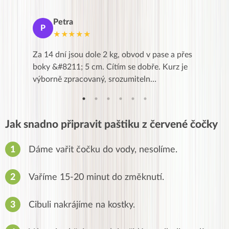
Petra
Ma
P
M
★★★★★
★
k,
Za 14 dní jsou dole 2 kg, obvod v pase a přes
Dnes jse
znání pro
boky &#8211; 5 cm. Cítím se dobře. Kurz je
zapadlé p
…
výborně zpracovaný, srozumiteln…
od EVY. 
Jak snadno připravit paštiku z červené čočky
Dáme vařit čočku do vody, nesolíme.
Vaříme 15-20 minut do změknutí.
Cibuli nakrájíme na kostky.