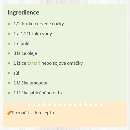
Ingredience
1/2 hrnku červené čočky
1 a 1/2 hrnku vody
1 cibule
3 lžíce oleje
1 lžíce
tamari
nebo sojové omáčky
sůl
1 lžička umeocta
1 lžička jablečného octa
Poznačit si k receptu