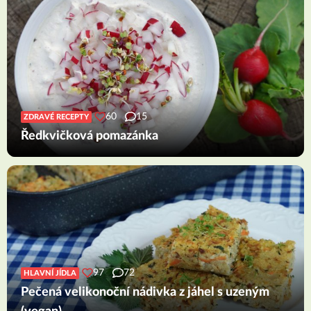
60
15
ZDRAVÉ RECEPTY
Ředkvičková pomazánka
97
72
HLAVNÍ JÍDLA
Pečená velikonoční nádivka z jáhel s uzeným