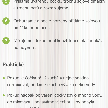
Přidáme uvařenou čočku, trochu sojové omáčky
a trochu octů a rozmixujeme.
Ochutnáme a podle potřeby přidáme sojovou
omáčku nebo ocet.
Mixujeme, dokud není konzistence hlaďounká a
homogenní.
Praktické
Pokud je čočka příliš suchá a nejde snadno
rozmixovat, přidáme trochu vývaru nebo vody.
Pokud naopak po vaření čočky zbylo mnoho vody,
do mixování ji nedáváme všechnu, aby nebyla