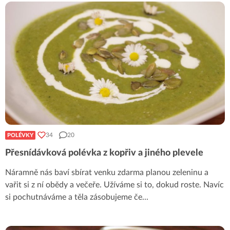
34
20
POLÉVKY
Přesnídávková polévka z kopřiv a jiného plevele
Náramně nás baví sbírat venku zdarma planou zeleninu a
vařit si z ní obědy a večeře. Užíváme si to, dokud roste. Navíc
si pochutnáváme a těla zásobujeme če
...