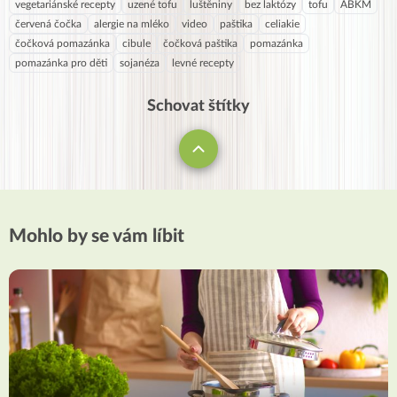
vegetariánské recepty
uzené tofu
luštěniny
bez laktózy
tofu
ABKM
červená čočka
alergie na mléko
video
paštika
celiakie
čočková pomazánka
cibule
čočková paštika
pomazánka
pomazánka pro děti
sojanéza
levné recepty
Schovat štítky
Mohlo by se vám líbit