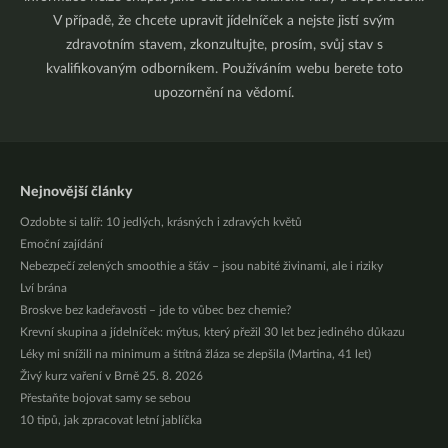
V případě, že chcete upravit jídelníček a nejste jistí svým
zdravotním stavem, zkonzultujte, prosím, svůj stav s
kvalifikovaným odborníkem. Používáním webu berete toto
upozornění na vědomí.
Nejnovější články
Ozdobte si talíř: 10 jedlých, krásných i zdravých květů
Emoční zajídání
Nebezpečí zelených smoothie a šťáv – jsou nabité živinami, ale i riziky
Lví brána
Broskve bez kadeřavosti – jde to vůbec bez chemie?
Krevní skupina a jídelníček: mýtus, který přežil 30 let bez jediného důkazu
Léky mi snížili na minimum a štítná žláza se zlepšila (Martina, 41 let)
Živý kurz vaření v Brně 25. 8. 2026
Přestaňte bojovat samy se sebou
10 tipů, jak zpracovat letní jablíčka