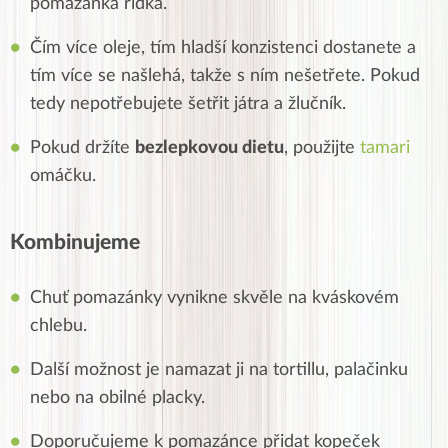
pomazánka řídká.
Čím více oleje, tím hladší konzistenci dostanete a
tím více se našlehá, takže s ním nešetřete. Pokud
tedy nepotřebujete šetřit játra a žlučník.
Pokud držíte
bezlepkovou dietu
, použijte
tamari
omáčku.
Kombinujeme
Chuť pomazánky vynikne skvěle na kváskovém
chlebu.
Další možnost je namazat ji na tortillu, palačinku
nebo na obilné placky.
Doporučujeme k pomazánce přidat kopeček