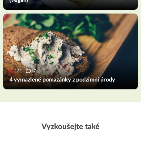
(vegan)
131
17
4 vymazlené pomazánky z podzimní úrody
Vyzkoušejte také