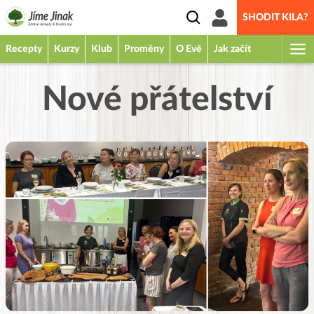
SHODIT KILA?
Recepty
Kurzy
Klub
Proměny
O Evě
Jak začít
Nové přátelství