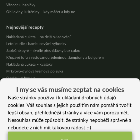
Vánoce u babičky
Obiloviny, luštěniny – kdy máčet a kdy ne
Nejnovější recepty
Nakládaná cuketa – na delší skladování
Letní nudle s bambusovými výhonky
Jablečné pyré – skvělé přesnídávky bez cukru
Křupavé tofu s restovanou zeleninou, žampiony a bulgurem
Nakládaná cuketa – kvašáky
Mrkvovo-dýňová krémová polévka
Osvěžující kuskus
Osvěžující čaj s citronovými bylinkami
I my se vás musíme zeptat na cookies
Nepečený jablečný dort s rybízem
Naše stránky používají k ukládání drobných údajů
Čokoládové muffiny s mangovým krémem
cookies. Váš souhlas s jejich použitím nám pomáhá tvořit
lepší obsah, přehlednější stránky a více vám porozumět.
Vybrané recepty
Nesouhlas může způsobit, že stránky nepoběží správně a
Jemná zeleninová polévka
nebudete z nich mít takovou radost :-)
Fazolové chilli sin carne (mexický guláš)
Seitan s brokolicí