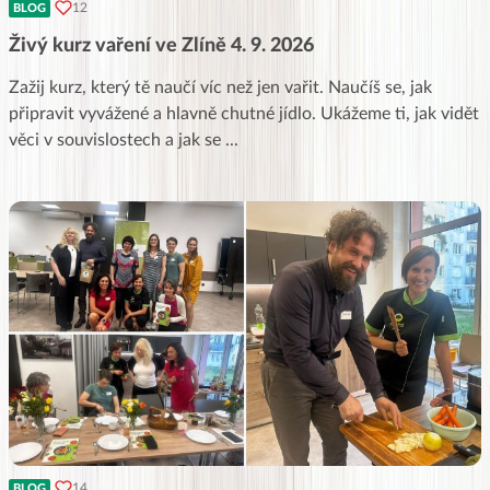
12
BLOG
Živý kurz vaření ve Zlíně 4. 9. 2026
Zažij kurz, který tě naučí víc než jen vařit. Naučíš se, jak
připravit vyvážené a hlavně chutné jídlo. Ukážeme ti, jak vidět
věci v souvislostech a jak se
...
14
BLOG