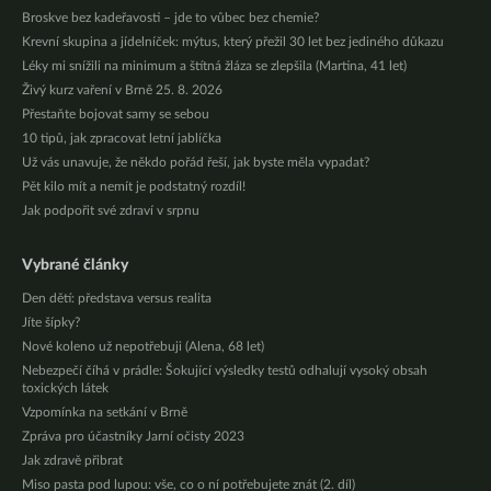
Broskve bez kadeřavosti – jde to vůbec bez chemie?
Krevní skupina a jídelníček: mýtus, který přežil 30 let bez jediného důkazu
Léky mi snížili na minimum a štítná žláza se zlepšila (Martina, 41 let)
Živý kurz vaření v Brně 25. 8. 2026
Přestaňte bojovat samy se sebou
10 tipů, jak zpracovat letní jablíčka
Už vás unavuje, že někdo pořád řeší, jak byste měla vypadat?
Pět kilo mít a nemít je podstatný rozdíl!
Jak podpořit své zdraví v srpnu
Vybrané články
Den dětí: představa versus realita
Jíte šípky?
Nové koleno už nepotřebuji (Alena, 68 let)
Nebezpečí číhá v prádle: Šokující výsledky testů odhalují vysoký obsah
toxických látek
Vzpomínka na setkání v Brně
Zpráva pro účastníky Jarní očisty 2023
Jak zdravě přibrat
Miso pasta pod lupou: vše, co o ní potřebujete znát (2. díl)