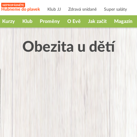
Hubneme do plavek
Klub JJ
Zdravá snídaně
Super saláty
Kurzy
Klub
Proměny
O Evě
Jak začít
Magazín
Obezita u dětí