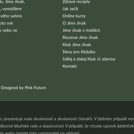
u. Jíme Jinak,
Zdravé recepty
g, vymýšlíme
Jak začít
vého vaření.
Online kurzy
oto své
O Jíme Jinak
bu nebo ve
Jíme Jinak v médiích
Recenze Jíme Jinak
Klub Jíme Jinak
Slevy pro Klubáky
Sdílej a získej Klub JJ zdarma
Kontakt
Designed by Pink Future
ní, prezentuje naše zkušenosti a zkušenosti čtenářů. V žádném případě 
orné lékařské rady a doporučení. V případě, že chcete upravit jídelníček 
ním webu berete toto upozornění na vědomí.