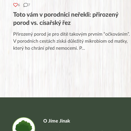
6
7
Toto vám v porodnici neřekli: přirozený
porod vs. císařský řez
Přirozený porod je pro dítě takovým prvním “očkováním”.
V porodních cestách získá důležitý mikrobiom od matky,
který ho chrání před nemocemi. P
...
O Jíme Jinak