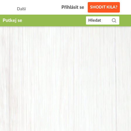
Přihlásit se
SHODIT KILA?
Další
Potkej se
Hledat