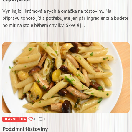
Vynikající, krémová a rychlá omáčka na těstoviny. Na
přípravu tohoto jídla potřebujete jen pár ingrediencí a budete
ho mít na stole během chvilky. Skvělé j
...
3
1
HLAVNÍ JÍDLA
Podzimní těstoviny