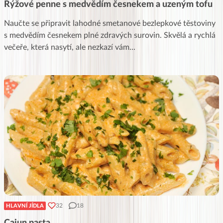
Rýžové penne s medvědím česnekem a uzeným tofu
Naučte se připravit lahodné smetanové bezlepkové těstoviny
s medvědím česnekem plné zdravých surovin. Skvělá a rychlá
večeře, která nasytí, ale nezkazí vám
...
32
18
HLAVNÍ JÍDLA
Cajun pasta