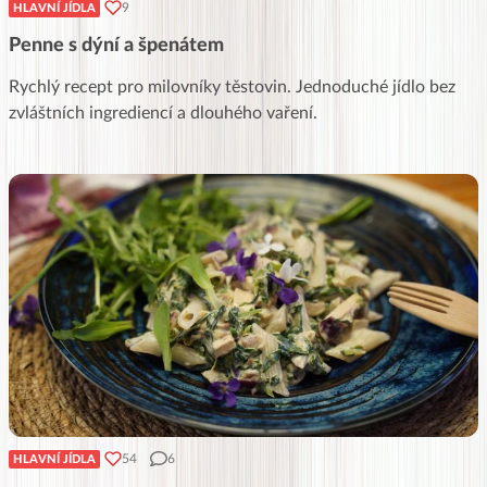
9
HLAVNÍ JÍDLA
Penne s dýní a špenátem
Rychlý recept pro milovníky těstovin. Jednoduché jídlo bez
zvláštních ingrediencí a dlouhého vaření.
54
6
HLAVNÍ JÍDLA