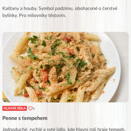
Kaštany a houby. Symbol podzimu, obohacené o čerstvé
bylinky. Pro milovníky těstovin.
6
HLAVNÍ JÍDLA
Penne s tempehem
Jednoduché, rychlé a syté jídlo, kde hlavní roli hraje tempeh.