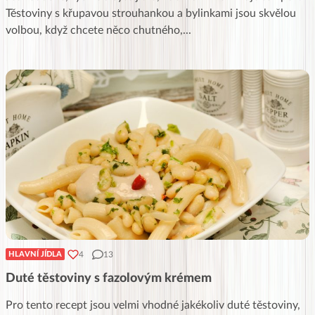
Těstoviny s křupavou strouhankou a bylinkami jsou skvělou
volbou, když chcete něco chutného,
...
4
13
HLAVNÍ JÍDLA
Duté těstoviny s fazolovým krémem
Pro tento recept jsou velmi vhodné jakékoliv duté těstoviny,