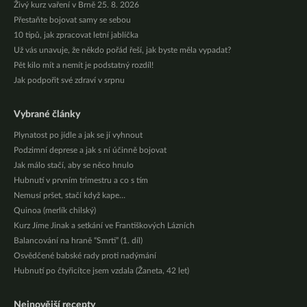
Živý kurz vaření v Brně 25. 8. 2026
Přestaňte bojovat samy se sebou
10 tipů, jak zpracovat letní jablíčka
Už vás unavuje, že někdo pořád řeší, jak byste měla vypadat?
Pět kilo mít a nemít je podstatný rozdíl!
Jak podpořit své zdraví v srpnu
Vybrané články
Plynatost po jídle a jak se jí vyhnout
Podzimní deprese a jak s ní účinně bojovat
Jak málo stačí, aby se něco hnulo
Hubnutí v prvním trimestru a co s tím
Nemusí pršet, stačí když kape…
Quinoa (merlík chilský)
Kurz Jíme Jinak a setkání ve Františkových Lázních
Balancování na hraně “Smrti” (1. díl)
Osvědčené babské rady proti nadýmání
Hubnutí po čtyřicítce jsem vzdala (Žaneta, 42 let)
Nejnovější recepty