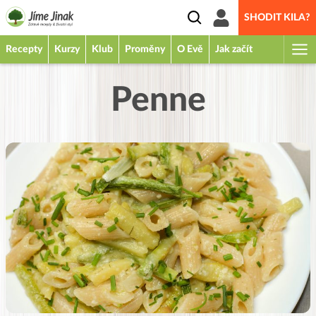
SHODIT KILA?
Recepty
Kurzy
Klub
Proměny
O Evě
Jak začít
Penne