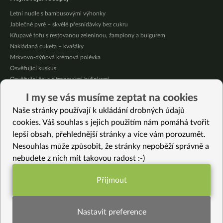
Letní nudle s bambusovými výhonky
Jablečné pyré – skvělé přesnídávky bez cukru
Křupavé tofu s restovanou zeleninou, žampiony a bulgurem
Nakládaná cuketa – kvašáky
Mrkvovo-dýňová krémová polévka
Osvěžující kuskus
Osvěžující čaj s citronovými bylinkami
Nepečený jablečný dort s rybízem
I my se vás musíme zeptat na cookies
Čokoládové muffiny s mangovým krémem
Naše stránky používají k ukládání drobných údajů
Meruňky a jablka v citrónovém želé
cookies. Váš souhlas s jejich použitím nám pomáhá tvořit
lepší obsah, přehlednější stránky a více vám porozumět.
Vybrané recepty
Nesouhlas může způsobit, že stránky nepoběží správně a
Italský podzimní salát
nebudete z nich mít takovou radost :-)
Pórkovo-květáková s kurkumou
Dan Dan noodles jinak
Přijmout
Veganský „rybí“ salát
Funkční nastavení potřebujeme (vždy
Kokosky (bez mouky)
aktivní)
Blesková čočka na cibulce
Nastavit preference
Rýžové kuličky Ammini Kozhukattai