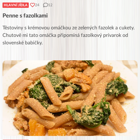
24
12
HLAVNÍ JÍDLA
Penne s fazolkami
Těstoviny s krémovou omáčkou ze zelených fazolek a cukety.
Chutově mi tato omáčka připomíná fazolkový prívarok od
slovenské babičky.