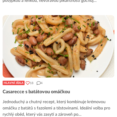
posypkou a lehkou, nevtíravou pikantností gochuj
...
18
4
HLAVNÍ JÍDLA
Casarecce s batátovou omáčkou
Jednoduchý a chutný recept, který kombinuje krémovou
omáčku z batátů s fazolemi a těstovinami. Ideální volba pro
rychlý oběd, který vás zasytí a zároveň po
...