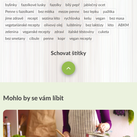
bylinky
fazolkové lusky
fazolky
bílý pepř
jablečný ocet
Penne s fazolkami
bez mléka
mezze penne
bez lepku
pažitka
jíme zdravě
recept
sezóna léto
rychlovka
kešu
vegan
bez masa
vegetariánské recepty
olivový olej
luštěniny
bez laktózy
léto
ABKM
zelenina
veganské recepty
zdraví
italské těstoviny
cuketa
bez smetany
cibule
penne
kopr
vegan recepty
Schovat štítky
Mohlo by se vám líbit