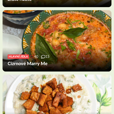
40
13
HLAVNÍ JÍDLA
Cizrnové Marry Me