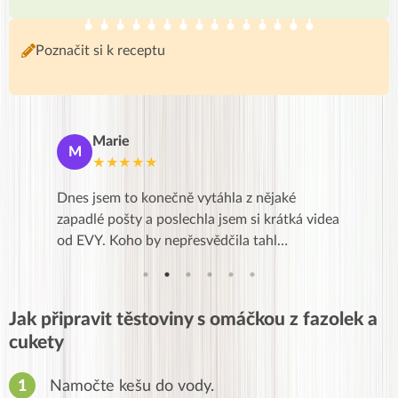
Poznačit si k receptu
Marie
De
M
D
★★★★★
★
se a přes
Dnes jsem to konečně vytáhla z nějaké
Líbí se m
Kurz je
zapadlé pošty a poslechla jsem si krátká videa
zkušenost
od EVY. Koho by nepřesvědčila tahl…
,po třec
Jak připravit těstoviny s omáčkou z fazolek a
cukety
Namočte kešu do vody.