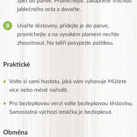
zpět do pánve. Promíchejte, zakápněte trochou
jablečného octa a dovařte.
Uvařte těstoviny, přidejte je do pánve,
promíchejte a na vysokém plameni nechte
zhoustnout. Na talíři posypejte pažitkou.
Praktické
Volte si sami hustotu, jaká vám vyhovuje Můžete
více nebo méně naředit.
Pro bezlepkovou verzi volte bezlepkovou těstovinu.
Samostatná výchozí omáčka je bezlepková.
Obměna