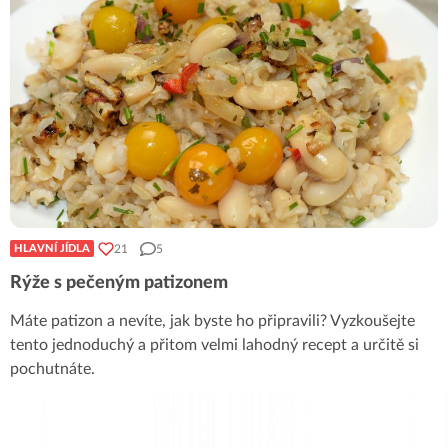
21
5
HLAVNÍ JÍDLA
Rýže s pečeným patizonem
Máte patizon a nevíte, jak byste ho připravili? Vyzkoušejte
tento jednoduchý a přitom velmi lahodný recept a určitě si
pochutnáte.