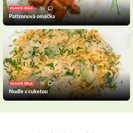
10
HLAVNÍ JÍDLA
Patizonová omáčka
76
16
HLAVNÍ JÍDLA
Nudle s cuketou