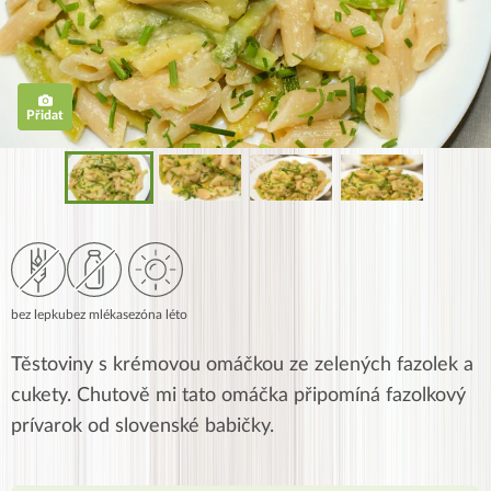
Přidat
bez lepku
bez mléka
sezóna léto
Těstoviny s krémovou omáčkou ze zelených fazolek a
cukety. Chutově mi tato omáčka připomíná fazolkový
prívarok od slovenské babičky.