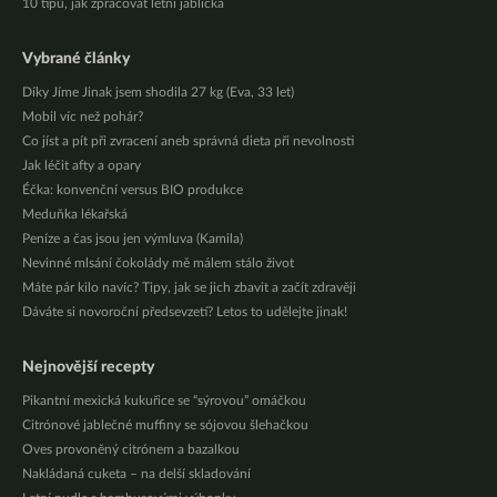
10 tipů, jak zpracovat letní jablíčka
Vybrané články
Díky Jíme Jinak jsem shodila 27 kg (Eva, 33 let)
Mobil víc než pohár?
Co jíst a pít při zvracení aneb správná dieta při nevolnosti
Jak léčit afty a opary
Éčka: konvenční versus BIO produkce
Meduňka lékařská
Peníze a čas jsou jen výmluva (Kamila)
Nevinné mlsání čokolády mě málem stálo život
Máte pár kilo navíc? Tipy, jak se jich zbavit a začít zdravěji
Dáváte si novoroční předsevzetí? Letos to udělejte jinak!
Nejnovější recepty
Pikantní mexická kukuřice se “sýrovou” omáčkou
Citrónové jablečné muffiny se sójovou šlehačkou
Oves provoněný citrónem a bazalkou
Nakládaná cuketa – na delší skladování