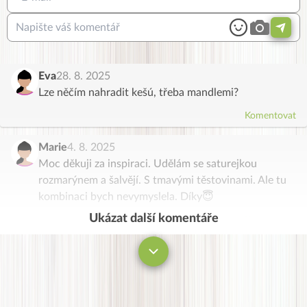
Eva
28. 8. 2025
Lze něčím nahradit kešú, třeba mandlemi?
Komentovat
Marie
4. 8. 2025
Moc děkuji za inspiraci. Udělám se saturejkou
rozmarýnem a šalvějí. S tmavými těstovinami. Ale tu
kombinaci bych nevymyslela. Díky😇
Ukázat další komentáře
Komentovat