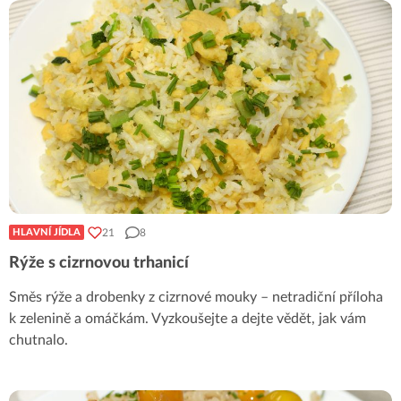
21
8
HLAVNÍ JÍDLA
Rýže s cizrnovou trhanicí
Směs rýže a drobenky z cizrnové mouky – netradiční příloha
k zelenině a omáčkám. Vyzkoušejte a dejte vědět, jak vám
chutnalo.