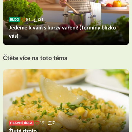
81
31
BLOG
Jedeme k vám s kurzy vaření! (Termíny blízko
vás)
Čtěte více na toto téma
19
7
HLAVNÍ JÍDLA
Žluté rizoto