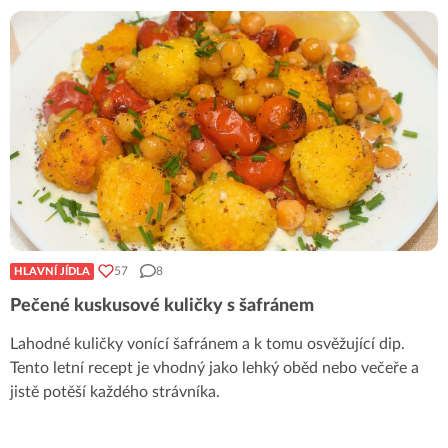
57
8
HLAVNÍ JÍDLA
Pečené kuskusové kuličky s šafránem
Lahodné kuličky vonící šafránem a k tomu osvěžující dip.
Tento letní recept je vhodný jako lehký oběd nebo večeře a
jistě potěší každého strávníka.