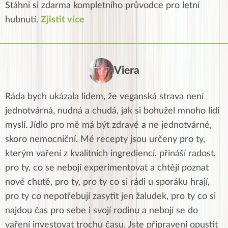
Stáhni si zdarma kompletního průvodce pro letní
hubnutí.
Zjistit více
Viera
Ráda bych ukázala lidem, že veganská strava není
jednotvárná, nudná a chudá, jak si bohužel mnoho lidí
myslí. Jídlo pro mě má být zdravé a ne jednotvárné,
skoro nemocniční. Mé recepty jsou určeny pro ty,
kterým vaření z kvalitních ingrediencí, přináší radost,
pro ty, co se nebojí experimentovat a chtějí poznat
nové chutě, pro ty, pro ty co si rádi u sporáku hrají,
pro ty co nepotřebují zasytit jen žaludek, pro ty co si
najdou čas pro sebe i svojí rodinu a nebojí se do
vaření investovat trochu času. Jste připraveni opustit