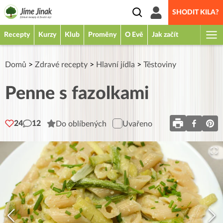
SHODIT KILA?
Recepty
Kurzy
Klub
Proměny
O Evě
Jak začít
Domů
>
Zdravé recepty
>
Hlavní jídla
>
Těstoviny
Penne s fazolkami
24
12
Do oblíbených
Uvařeno