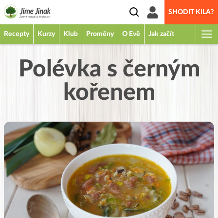
SHODIT KILA?
Recepty
Kurzy
Klub
Proměny
O Evě
Jak začít
Polévka s černým
kořenem