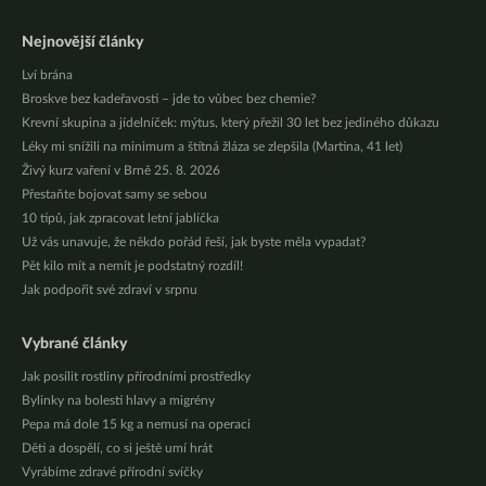
Nejnovější články
Lví brána
Broskve bez kadeřavosti – jde to vůbec bez chemie?
Krevní skupina a jídelníček: mýtus, který přežil 30 let bez jediného důkazu
Léky mi snížili na minimum a štítná žláza se zlepšila (Martina, 41 let)
Živý kurz vaření v Brně 25. 8. 2026
Přestaňte bojovat samy se sebou
10 tipů, jak zpracovat letní jablíčka
Už vás unavuje, že někdo pořád řeší, jak byste měla vypadat?
Pět kilo mít a nemít je podstatný rozdíl!
Jak podpořit své zdraví v srpnu
Vybrané články
Jak posílit rostliny přírodními prostředky
Bylinky na bolesti hlavy a migrény
Pepa má dole 15 kg a nemusí na operaci
Děti a dospělí, co si ještě umí hrát
Vyrábíme zdravé přírodní svíčky