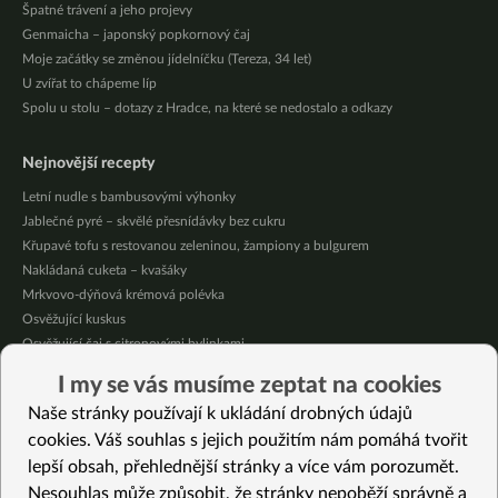
Špatné trávení a jeho projevy
Genmaicha – japonský popkornový čaj
Moje začátky se změnou jídelníčku (Tereza, 34 let)
U zvířat to chápeme líp
Spolu u stolu – dotazy z Hradce, na které se nedostalo a odkazy
Nejnovější recepty
Letní nudle s bambusovými výhonky
Jablečné pyré – skvělé přesnídávky bez cukru
Křupavé tofu s restovanou zeleninou, žampiony a bulgurem
Nakládaná cuketa – kvašáky
Mrkvovo-dýňová krémová polévka
Osvěžující kuskus
Osvěžující čaj s citronovými bylinkami
Nepečený jablečný dort s rybízem
I my se vás musíme zeptat na cookies
Čokoládové muffiny s mangovým krémem
Naše stránky používají k ukládání drobných údajů
Meruňky a jablka v citrónovém želé
cookies. Váš souhlas s jejich použitím nám pomáhá tvořit
lepší obsah, přehlednější stránky a více vám porozumět.
Vybrané recepty
Nesouhlas může způsobit, že stránky nepoběží správně a