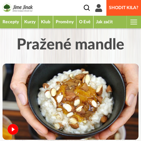
SHODIT KILA?
Recepty
Kurzy
Klub
Proměny
O Evě
Jak začít
Pražené mandle