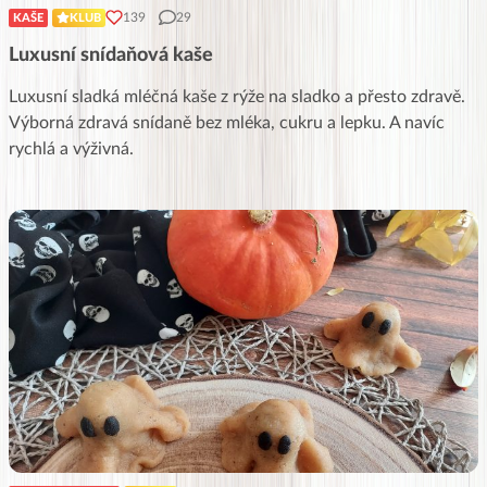
139
29
KAŠE
KLUB
Luxusní snídaňová kaše
Luxusní sladká mléčná kaše z rýže na sladko a přesto zdravě.
Výborná zdravá snídaně bez mléka, cukru a lepku. A navíc
rychlá a výživná.