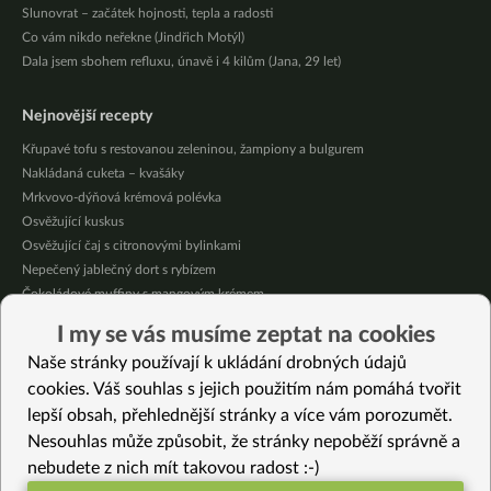
Slunovrat – začátek hojnosti, tepla a radosti
Co vám nikdo neřekne (Jindřich Motýl)
Dala jsem sbohem refluxu, únavě i 4 kilům (Jana, 29 let)
Nejnovější recepty
Křupavé tofu s restovanou zeleninou, žampiony a bulgurem
Nakládaná cuketa – kvašáky
Mrkvovo-dýňová krémová polévka
Osvěžující kuskus
Osvěžující čaj s citronovými bylinkami
Nepečený jablečný dort s rybízem
Čokoládové muffiny s mangovým krémem
Meruňky a jablka v citrónovém želé
I my se vás musíme zeptat na cookies
Krémová zeleninová polévka s koprem a vločkami
Naše stránky používají k ukládání drobných údajů
Celozrnná rýže basmati se zeleninou
cookies. Váš souhlas s jejich použitím nám pomáhá tvořit
lepší obsah, přehlednější stránky a více vám porozumět.
Vybrané recepty
Nesouhlas může způsobit, že stránky nepoběží správně a
Třešnové kuličky
nebudete z nich mít takovou radost :-)
Zaru Soba