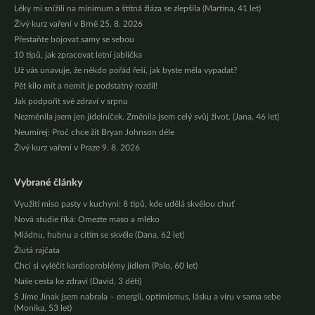
Léky mi snížili na minimum a štítná žláza se zlepšila (Martina, 41 let)
Živý kurz vaření v Brně 25. 8. 2026
Přestaňte bojovat samy se sebou
10 tipů, jak zpracovat letní jablíčka
Už vás unavuje, že někdo pořád řeší, jak byste měla vypadat?
Pět kilo mít a nemít je podstatný rozdíl!
Jak podpořit své zdraví v srpnu
Nezměnila jsem jen jídelníček. Změnila jsem celý svůj život. (Jana, 46 let)
Neumírej: Proč chce žít Bryan Johnson déle
Živý kurz vaření v Praze 9. 8. 2026
Vybrané články
Využití miso pasty v kuchyni: 8 tipů, kde udělá skvělou chuť
Nová studie říká: Omezte maso a mléko
Mládnu, hubnu a cítím se skvěle (Dana, 62 let)
Žlutá rajčata
Chci si vyléčit kardioproblémy jídlem (Palo, 60 let)
Naše cesta ke zdraví (David, 3 děti)
S Jíme Jinak jsem nabrala – energii, optimismus, lásku a víru v sama sebe
(Monika, 53 let)