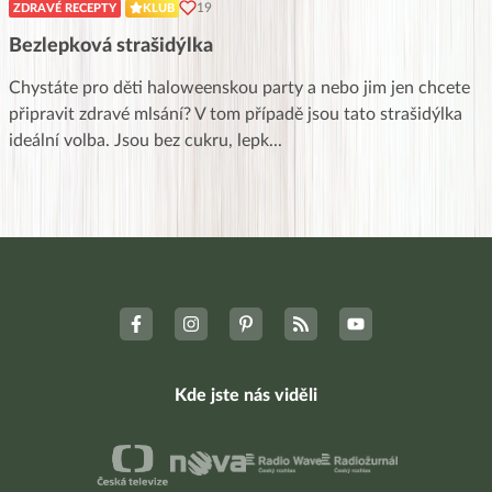
19
ZDRAVÉ RECEPTY
KLUB
Bezlepková strašidýlka
Chystáte pro děti haloweenskou party a nebo jim jen chcete
připravit zdravé mlsání? V tom případě jsou tato strašidýlka
ideální volba. Jsou bez cukru, lepk
...
Kde jste nás viděli