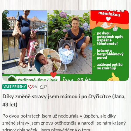
28
7
VAŠE PŘÍBĚHY
Díky změně stravy jsem mámou i po čtyřicítce (Jana,
43 let)
Po dvou potratech jsem už nedoufala v úspěch, ale díky
změně stravy jsem znovu otěhotněla a narodil se nám krásný
zdravý chlapeček. Jsem přesvědčená o tom,
...