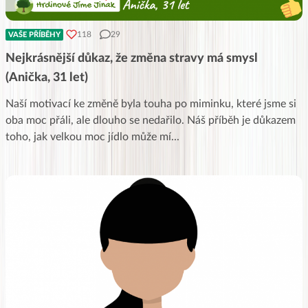
118
29
VAŠE PŘÍBĚHY
Nejkrásnější důkaz, že změna stravy má smysl
(Anička, 31 let)
Naší motivací ke změně byla touha po miminku, které jsme si
oba moc přáli, ale dlouho se nedařilo. Náš příběh je důkazem
toho, jak velkou moc jídlo může mí
...