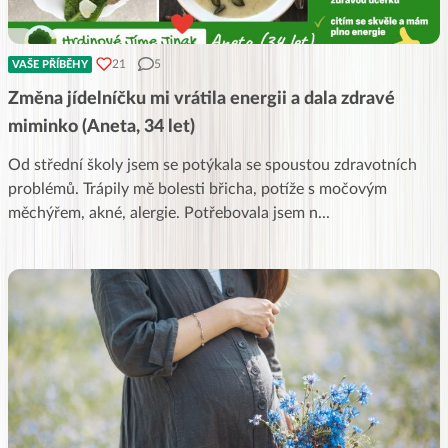
21
5
VAŠE PŘÍBĚHY
Změna jídelníčku mi vrátila energii a dala zdravé
miminko (Aneta, 34 let)
Od střední školy jsem se potýkala se spoustou zdravotních
problémů. Trápily mě bolesti břicha, potíže s močovým
měchýřem, akné, alergie. Potřebovala jsem n
...