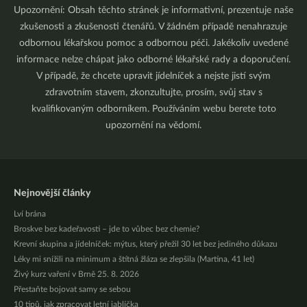
Upozornění: Obsah těchto stránek je informativní, prezentuje naše
zkušenosti a zkušenosti čtenářů. V žádném případě nenahrazuje
odbornou lékařskou pomoc a odbornou péči. Jakékoliv uvedené
informace nelze chápat jako odborné lékařské rady a doporučení.
V případě, že chcete upravit jídelníček a nejste jistí svým
zdravotním stavem, zkonzultujte, prosím, svůj stav s
kvalifikovaným odborníkem. Používáním webu berete toto
upozornění na vědomí.
Nejnovější články
Lví brána
Broskve bez kadeřavosti – jde to vůbec bez chemie?
Krevní skupina a jídelníček: mýtus, který přežil 30 let bez jediného důkazu
Léky mi snížili na minimum a štítná žláza se zlepšila (Martina, 41 let)
Živý kurz vaření v Brně 25. 8. 2026
Přestaňte bojovat samy se sebou
10 tipů, jak zpracovat letní jablíčka