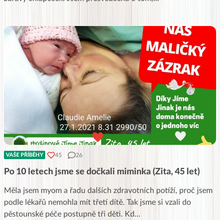
45
26
VAŠE PŘÍBĚHY
Po 10 letech jsme se dočkali miminka (Zita, 45 let)
Měla jsem myom a řadu dalších zdravotních potíží, proč jsem
podle lékařů nemohla mít třetí dítě. Tak jsme si vzali do
pěstounské péče postupně tři děti. Kd
...