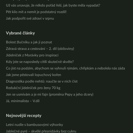
Už vás unavuje, že někdo pořád řeší, jak byste měla vypadat?
Pět kilo mít a nemít je podstatný rozdíl!
Jak podpořit své zdraví v srpnu
Vybrané články
Bolest žlučníku a jak ji poznat
Zdravá strava a cestování – 2. díl (obiloviny)
Jídelníček z Morávky pro inspiraci
Kdy jste se naposledy cítili skutečně skvěle?
Co jíst na podzim, abychom se vyhnuli rýmám, chřipkám a nebolela nás záda
Jak jsme pěstovali lopuchový kořen
Diagnostika podle nehtů: naučte se v nich číst
Redukční jídelníček pro ženy 70 kg
Jen se usmívám a je mi fajn (proměna Pepy a jeho dcery)
Já, minimalista – V.díl
Nejnovější recepty
Letní nudle s bambusovými výhonky
Jablečné pyré – skvělé přesnídávky bez cukru