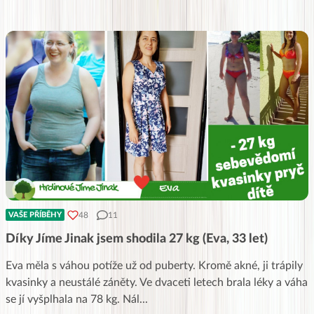
48
11
VAŠE PŘÍBĚHY
Díky Jíme Jinak jsem shodila 27 kg (Eva, 33 let)
Eva měla s váhou potíže už od puberty. Kromě akné, ji trápily
kvasinky a neustálé záněty. Ve dvaceti letech brala léky a váha
se jí vyšplhala na 78 kg. Nál
...