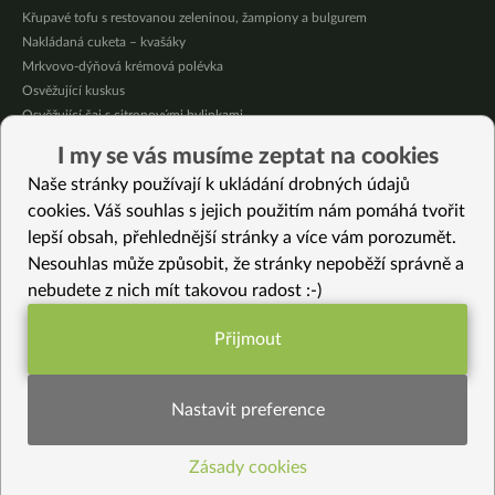
Křupavé tofu s restovanou zeleninou, žampiony a bulgurem
Nakládaná cuketa – kvašáky
Mrkvovo-dýňová krémová polévka
Osvěžující kuskus
Osvěžující čaj s citronovými bylinkami
Nepečený jablečný dort s rybízem
I my se vás musíme zeptat na cookies
Čokoládové muffiny s mangovým krémem
Naše stránky používají k ukládání drobných údajů
Meruňky a jablka v citrónovém želé
cookies. Váš souhlas s jejich použitím nám pomáhá tvořit
lepší obsah, přehlednější stránky a více vám porozumět.
Vybrané recepty
Nesouhlas může způsobit, že stránky nepoběží správně a
Hoppin John jinak
nebudete z nich mít takovou radost :-)
Řepová miso polévka plná omega3
Artyčoky v oleji
Přijmout
Jablíčka v kuzu
Funkční nastavení potřebujeme (vždy
Švestkovo-broskvový pohárek
aktivní)
Amarantový pudink s kakaovým krémem
Nastavit preference
Bezlepkový perník – vhodný i pro malé děti (bez mouky)
Tempeh s tuřínem a arašídovou omáčkou
Zásady cookies
Statistiky pro lepší obsah
Bezlepkové meruňkové knedlíky ze 3 ingrediencí