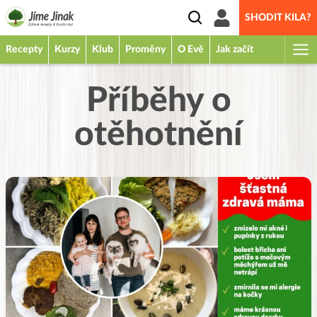
SHODIT KILA?
Recepty
Kurzy
Klub
Proměny
O Evě
Jak začít
Příběhy o
otěhotnění