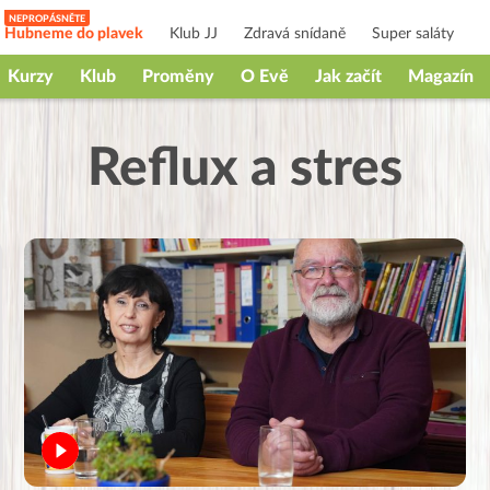
Hubneme do plavek
Klub JJ
Zdravá snídaně
Super saláty
Kurzy
Klub
Proměny
O Evě
Jak začít
Magazín
Reflux a stres