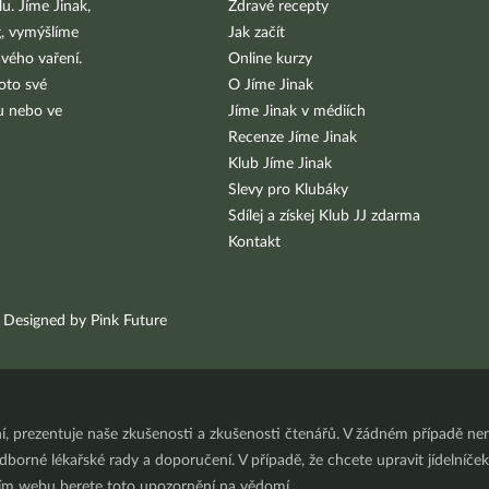
u. Jíme Jinak,
Zdravé recepty
g, vymýšlíme
Jak začít
vého vaření.
Online kurzy
oto své
O Jíme Jinak
bu nebo ve
Jíme Jinak v médiích
Recenze Jíme Jinak
Klub Jíme Jinak
Slevy pro Klubáky
Sdílej a získej Klub JJ zdarma
Kontakt
Designed by Pink Future
ní, prezentuje naše zkušenosti a zkušenosti čtenářů. V žádném případě 
orné lékařské rady a doporučení. V případě, že chcete upravit jídelníček 
ním webu berete toto upozornění na vědomí.