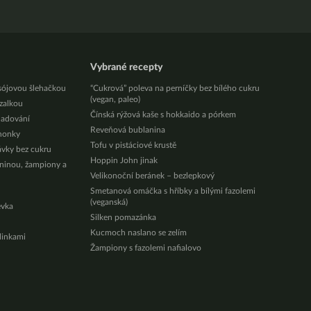
Vybrané recepty
 sójovou šlehačkou
“Cukrová” poleva na perníčky bez bílého cukru
(vegan, paleo)
zalkou
Čínská rýžová kaše s hokkaido a pórkem
ladování
Reveňová bublanina
honky
Tofu v pistáciové krustě
ávky bez cukru
Hoppin John jinak
eninou, žampiony a
Velikonoční beránek – bezlepkový
Smetanová omáčka s hříbky a bílými fazolemi
(veganská)
évka
Silken pomazánka
Kucmoch naslano se zelím
ylinkami
Žampiony s fazolemi nafialovo