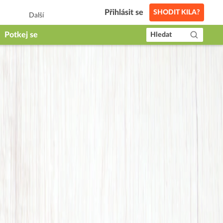
Přihlásit se
SHODIT KILA?
Další
Potkej se
Hledat