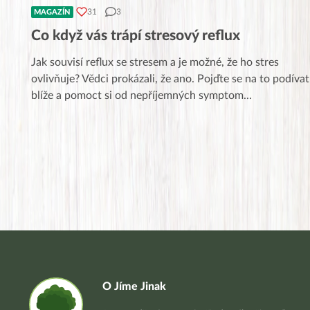
31
3
MAGAZÍN
Co když vás trápí stresový reflux
Jak souvisí reflux se stresem a je možné, že ho stres
ovlivňuje? Vědci prokázali, že ano. Pojďte se na to podívat
blíže a pomoct si od nepříjemných symptom
...
O Jíme Jinak