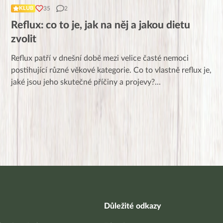
35
2
KLUB
Reflux: co to je, jak na něj a jakou dietu
zvolit
Reflux patří v dnešní době mezi velice časté nemoci
postihující různé věkové kategorie. Co to vlastně reflux je,
jaké jsou jeho skutečné příčiny a projevy?
...
Důležité odkazy