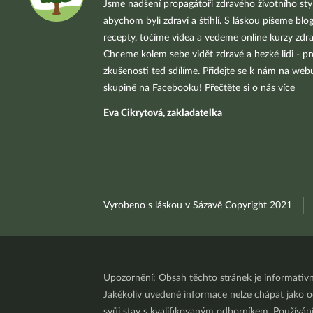
Jsme nadšení propagátoři zdravého životního styl
abychom byli zdraví a štíhlí. S láskou píšeme blo
recepty, točíme videa a vedeme online kurzy zdra
Chceme kolem sebe vidět zdravé a hezké lidi - pr
zkušenosti teď sdílíme. Přidejte se k nám na we
skupině na Facebooku!
Přečtěte si o nás více
Eva Cikrytová, zakladatelka
Vyrobeno s láskou v Sázavě Copyright 2021
Upozornění: Obsah těchto stránek je informativ
Jakékoliv uvedené informace nelze chápat jako odb
svůj stav s kvalifikovaným odborníkem. Používá