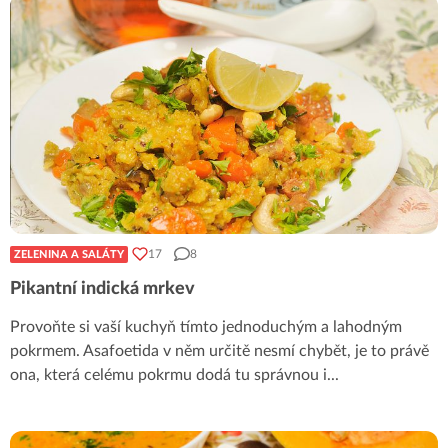
17
8
ZELENINA A SALÁTY
Pikantní indická mrkev
Provoňte si vaší kuchyň tímto jednoduchým a lahodným
pokrmem. Asafoetida v něm určitě nesmí chybět, je to právě
ona, která celému pokrmu dodá tu správnou i
...