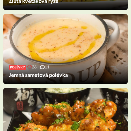
Žlutá květáková rýže
26
11
POLÉVKY
Jemná sametová polévka