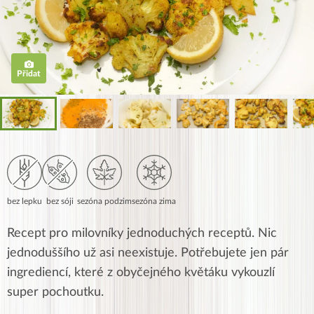
Přidat
bez lepku
bez sóji
sezóna podzim
sezóna zima
Recept pro milovníky jednoduchých receptů. Nic
jednoduššího už asi neexistuje. Potřebujete jen pár
ingrediencí, které z obyčejného květáku vykouzlí
super pochoutku.