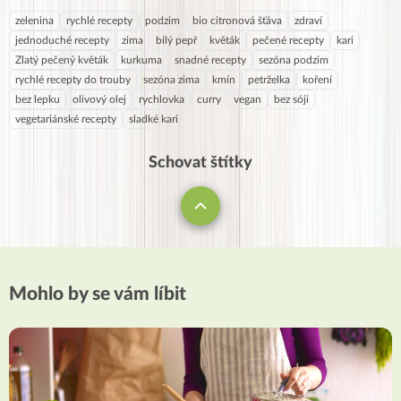
zelenina
rychlé recepty
podzim
bio citronová šťáva
zdraví
jednoduché recepty
zima
bílý pepř
květák
pečené recepty
kari
Zlatý pečený květák
kurkuma
snadné recepty
sezóna podzim
rychlé recepty do trouby
sezóna zima
kmín
petrželka
koření
bez lepku
olivový olej
rychlovka
curry
vegan
bez sóji
vegetariánské recepty
sladké kari
Schovat štítky
Mohlo by se vám líbit