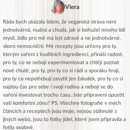
Viera
Ráda bych ukázala lidem, že veganská strava není
jednotvárná, nudná a chudá, jak si bohužel mnoho lidí
myslí. Jídlo pro mě má být zdravé a ne jednotvárné,
skoro nemocniční. Mé recepty jsou určeny pro ty,
kterým vaření z kvalitních ingrediencí, přináší radost,
pro ty, co se nebojí experimentovat a chtějí poznat
nové chutě, pro ty, pro ty co si rádi u sporáku hrají,
pro ty co nepotřebují zasytit jen žaludek, pro ty co si
najdou čas pro sebe i svojí rodinu a nebojí se do
vaření investovat trochu času. Jste připraveni opustit
vaší komfortní zónu? PS. Všechny fotografie v mých
článcích a receptech jsou moje, nejsou stáhnuté z
jiných webů, jsou to fotky jídel, které jsem připravila a
fotila osobně.