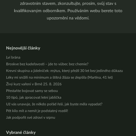
zdravotním stavem, zkonzultujte, prosím, svůj stav s
kvalifikovaným odborníkem. Používáním webu berete toto
upozornění na vědomí.
Nejnovější články
Lví brána
Broskve bez kadeřavosti – jde to vůbec bez chemie?
Krevní skupina a jídelníček: mýtus, který přežil 30 let bez jediného důkazu
Léky mi snížili na minimum a štítná žláza se zlepšila (Martina, 41 let)
Živý kurz vaření v Brně 25. 8. 2026
Přestaňte bojovat samy se sebou
10 tipů, jak zpracovat letní jablíčka
Už vás unavuje, že někdo pořád řeší, jak byste měla vypadat?
Pět kilo mít a nemít je podstatný rozdíl!
Jak podpořit své zdraví v srpnu
Vybrané články