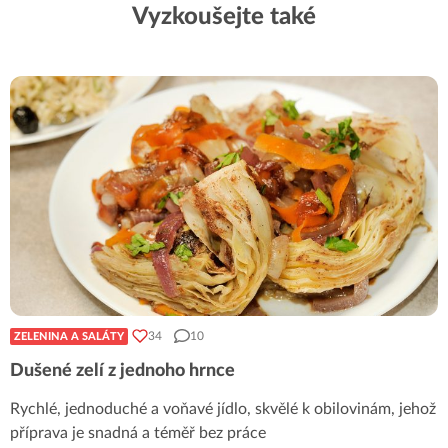
Vyzkoušejte také
34
10
ZELENINA A SALÁTY
Dušené zelí z jednoho hrnce
Rychlé, jednoduché a voňavé jídlo, skvělé k obilovinám, jehož
příprava je snadná a téměř bez práce