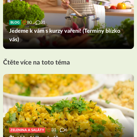
80
31
BLOG
Jedeme k vám s kurzy vaření! (Termíny blízko
vás)
Čtěte více na toto téma
31
6
ZELENINA A SALÁTY