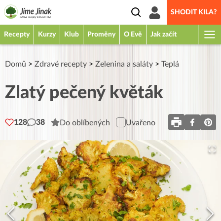
SHODIT KILA?
Recepty
Kurzy
Klub
Proměny
O Evě
Jak začít
Domů
>
Zdravé recepty
>
Zelenina a saláty
>
Teplá
Zlatý pečený květák
128
38
Do oblíbených
Uvařeno