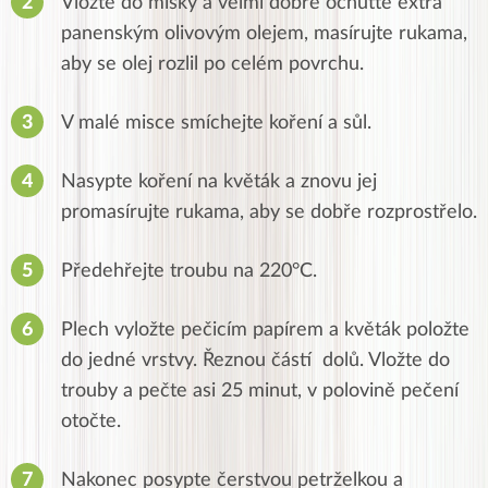
Vložte do misky a velmi dobře ochuťte extra
panenským olivovým olejem, masírujte rukama,
aby se olej rozlil po celém povrchu.
V malé misce smíchejte koření a sůl.
Nasypte koření na květák a znovu jej
promasírujte rukama, aby se dobře rozprostřelo.
Předehřejte troubu na 220°C.
Plech vyložte pečicím papírem a květák položte
do jedné vrstvy.
Řeznou částí dolů.
Vložte do
trouby a pečte asi 25 minut, v polovině pečení
otočte.
Nakonec posypte čerstvou petrželkou a