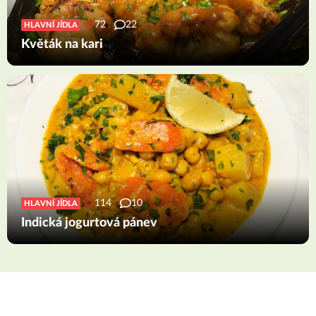
72
22
HLAVNÍ JÍDLA
Květák na kari
114
10
HLAVNÍ JÍDLA
Indická jogurtová pánev