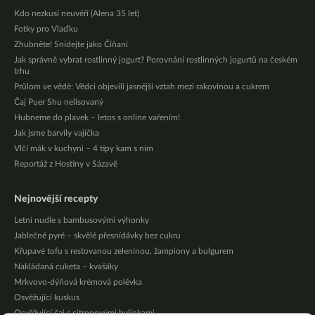
Kdo nezkusí neuvěří (Alena 35 let)
Fotky pro Vlaďku
Zhubněte! Snídejte jako Číňani
Jak správně vybrat rostlinný jogurt? Porovnání rostlinných jogurtů na českém
trhu
Průlom ve vědě: Vědci objevili jasnější vztah mezi rakovinou a cukrem
Čaj Puer Shu nelisovaný
Hubneme do plavek – letos s online vařením!
Jak jsme barvily vajíčka
Vlčí mák v kuchyni – 4 tipy kam s ním
Reportáž z Hostiny v Sázavě
Nejnovější recepty
Letní nudle s bambusovými výhonky
Jablečné pyré – skvělé přesnídávky bez cukru
Křupavé tofu s restovanou zeleninou, žampiony a bulgurem
Nakládaná cuketa – kvašáky
Mrkvovo-dýňová krémová polévka
Osvěžující kuskus
Osvěžující čaj s citronovými bylinkami