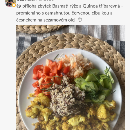
😋 příloha zbytek Basmati rýže a Quinoa tříbarevná –
promícháno s osmahnutou červenou cibulkou a
česnekem na sezamovém oleji 👌