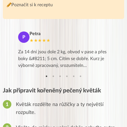
Poznačit si k receptu
Petra
Ma
P
M
★★★★★
★
k,
Za 14 dní jsou dole 2 kg, obvod v pase a přes
Dnes jse
znání pro
boky &#8211; 5 cm. Cítím se dobře. Kurz je
zapadlé p
…
výborně zpracovaný, srozumiteln…
od EVY. 
Jak připravit kořeněný pečený květák
Květák rozdělte na růžičky a ty největší
rozpulte.