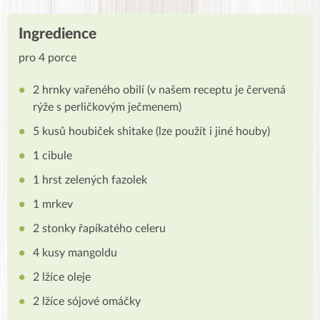
Ingredience
pro 4 porce
2 hrnky vařeného obilí (v našem receptu je červená
rýže s perličkovým ječmenem)
5 kusů houbiček shitake (lze použít i jiné houby)
1 cibule
1 hrst zelených fazolek
1 mrkev
2 stonky řapíkatého celeru
4 kusy mangoldu
2 lžíce oleje
2 lžíce sójové omáčky