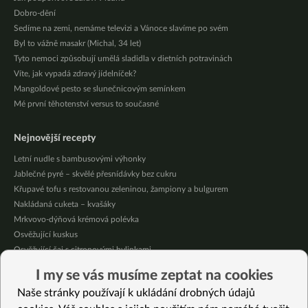
Dobro-dění
Sedíme na zemi, nemáme televizi a Vánoce slavíme po svém
Byl to vážně masakr (Michal, 34 let)
Tyto nemoci způsobují umělá sladidla v dietních potravinách
Víte, jak vypadá zdravý jídelníček?
Mangoldové pesto se slunečnicovým semínkem
Mé první těhotenství versus to současné
Nejnovější recepty
Letní nudle s bambusovými výhonky
Jablečné pyré – skvělé přesnídávky bez cukru
Křupavé tofu s restovanou zeleninou, žampiony a bulgurem
Nakládaná cuketa – kvašáky
Mrkvovo-dýňová krémová polévka
Osvěžující kuskus
Osvěžující čaj s citronovými bylinkami
Nepečený jablečný dort s rybízem
I my se vás musíme zeptat na cookies
Čokoládové muffiny s mangovým krémem
Naše stránky používají k ukládání drobných údajů
Meruňky a jablka v citrónovém želé