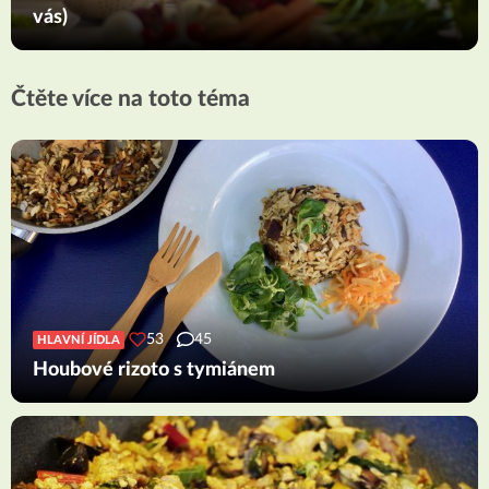
vás)
Čtěte více na toto téma
53
45
HLAVNÍ JÍDLA
Houbové rizoto s tymiánem