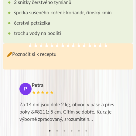
2 snítky čerstvého tymiánů
špetka sušeného koření: koriandr, římský kmín
čerstvá petrželka
trochu vody na podlití
Poznačit si k receptu
Petra
Ma
P
M
★★★★★
★
k,
Za 14 dní jsou dole 2 kg, obvod v pase a přes
Dnes jse
znání pro
boky &#8211; 5 cm. Cítím se dobře. Kurz je
zapadlé p
…
výborně zpracovaný, srozumiteln…
od EVY. 