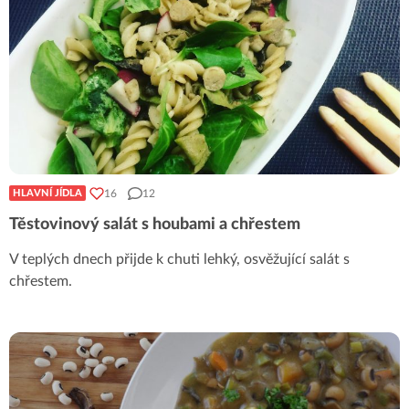
16
12
HLAVNÍ JÍDLA
Těstovinový salát s houbami a chřestem
V teplých dnech přijde k chuti lehký, osvěžující salát s
chřestem.