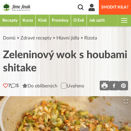
SHODIT KILA?
Recepty
Kurzy
Klub
Proměny
O Evě
Jak začít
Domů
>
Zdravé recepty
>
Hlavní jídla
>
Rizota
Zeleninový wok s houbami
shitake
7
5
Do oblíbených
Uvařeno