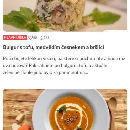
58
23
HLAVNÍ JÍDLA
Bulgur s tofu, medvědím česnekem a bršlicí
Potřebujete lehkou večeři, na které si pochutnáte a bude raz
dva hotová? Pak sáhněte po bulguru, tofu a aktuální
zelenině. Tohle jídlo bylo za pár minut na
...