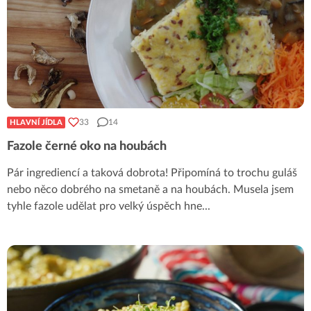
33
14
HLAVNÍ JÍDLA
Fazole černé oko na houbách
Pár ingrediencí a taková dobrota! Připomíná to trochu guláš
nebo něco dobrého na smetaně a na houbách. Musela jsem
tyhle fazole udělat pro velký úspěch hne
...