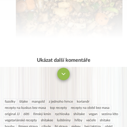
Ukázat další komentáře
Komentovat
fazolky
šitake
mangold
z jednoho hrnce
koriandr
recepty na kuskus bez masa
top recepty
recepty na oběd bez masa
original JJ
děti
římský kmín
rychlovka
shiitake
vegan
sezóna léto
vegetariánské recepty
shitakee
luštěniny
hřiby
večeře
shitake
houby
fitness strava
cibule
fit strava
mrkev
bez laktózy
oběd