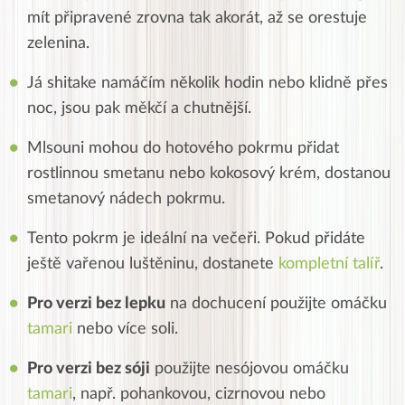
mít připravené zrovna tak akorát, až se orestuje
zelenina.
Já shitake namáčím několik hodin nebo klidně přes
noc, jsou pak měkčí a chutnější.
Mlsouni mohou do hotového pokrmu přidat
rostlinnou smetanu nebo kokosový krém, dostanou
smetanový nádech pokrmu.
Tento pokrm je ideální na večeři. Pokud přidáte
ještě vařenou luštěninu, dostanete
kompletní talíř
.
Pro verzi bez lepku
na dochucení použijte omáčku
tamari
nebo více soli.
Pro verzi bez sóji
použijte nesójovou omáčku
tamari
, např. pohankovou, cizrnovou nebo