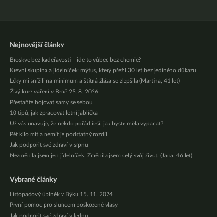
Nejnovější články
Broskve bez kadeřavosti – jde to vůbec bez chemie?
Krevní skupina a jídelníček: mýtus, který přežil 30 let bez jediného důkazu
Léky mi snížili na minimum a štítná žláza se zlepšila (Martina, 41 let)
Živý kurz vaření v Brně 25. 8. 2026
Přestaňte bojovat samy se sebou
10 tipů, jak zpracovat letní jablíčka
Už vás unavuje, že někdo pořád řeší, jak byste měla vypadat?
Pět kilo mít a nemít je podstatný rozdíl!
Jak podpořit své zdraví v srpnu
Nezměnila jsem jen jídelníček. Změnila jsem celý svůj život. (Jana, 46 let)
Vybrané články
Listopadový úplněk v Býku 15. 11. 2024
První pomoc pro sluncem poškozené vlasy
Jak podpořit své zdraví v lednu