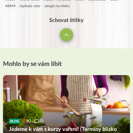
ABKM
řapíkatý celer
alergie na mléko
Schovat štítky
Mohlo by se vám líbit
80
31
BLOG
Jedeme k vám s kurzy vaření! (Termíny blízko