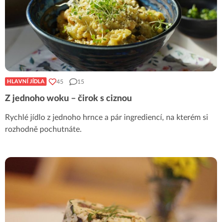
45
15
HLAVNÍ JÍDLA
Z jednoho woku – čirok s ciznou
Rychlé jídlo z jednoho hrnce a pár ingrediencí, na kterém si
rozhodně pochutnáte.