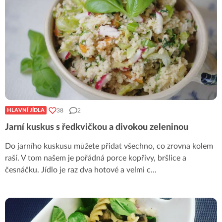
38
2
HLAVNÍ JÍDLA
Jarní kuskus s ředkvičkou a divokou zeleninou
Do jarního kuskusu můžete přidat všechno, co zrovna kolem
raší. V tom našem je pořádná porce kopřivy, bršlice a
česnáčku. Jídlo je raz dva hotové a velmi c
...