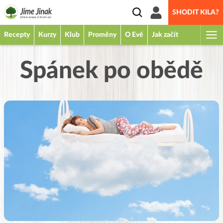
SHODIT KILA?
Recepty
Kurzy
Klub
Proměny
O Evě
Jak začít
Spánek po obědě