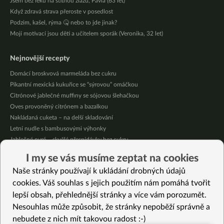
Jsem bez léků na štítnou žlázu, Pavla (63 let)
Když zdravá strava přeroste v posedlost
Podzim, kašel, rýma 🤒 nebo to jde jinak?
Mojí motivací jsou děti a učitelem sporák (Veronika, 32 let)
Nejnovější recepty
Domácí broskvová marmeláda bez cukru
Pikantní mexická kukuřice se “sýrovou” omáčkou
Citrónové jablečné muffiny se sójovou šlehačkou
Oves provoněný citrónem a bazalkou
Nakládaná cuketa – na delší skladování
Letní nudle s bambusovými výhonky
Jablečné pyré – skvělé přesnídávky bez cukru
Křupavé tofu s restovanou zeleninou, žampiony a bulgurem
I my se vás musíme zeptat na cookies
Nakládaná cuketa – kvašáky
Naše stránky používají k ukládání drobných údajů
Mrkvovo-dýňová krémová polévka
cookies. Váš souhlas s jejich použitím nám pomáhá tvořit
lepší obsah, přehlednější stránky a více vám porozumět.
Vybrané recepty
Nesouhlas může způsobit, že stránky nepoběží správně a
Nepečené cizrnové řezy (bez lepku)
nebudete z nich mít takovou radost :-)
Fazole s cibulí