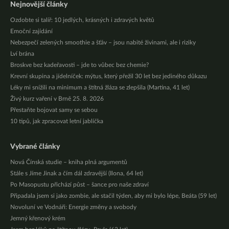
Nejnovější články
Ozdobte si talíř: 10 jedlých, krásných i zdravých květů
Emoční zajídání
Nebezpečí zelených smoothie a šťáv – jsou nabité živinami, ale i riziky
Lví brána
Broskve bez kadeřavosti – jde to vůbec bez chemie?
Krevní skupina a jídelníček: mýtus, který přežil 30 let bez jediného důkazu
Léky mi snížili na minimum a štítná žláza se zlepšila (Martina, 41 let)
Živý kurz vaření v Brně 25. 8. 2026
Přestaňte bojovat samy se sebou
10 tipů, jak zpracovat letní jablíčka
Vybrané články
Nová Čínská studie – kniha plná argumentů
Stále s Jíme Jinak a čím dál zdravější (Ilona, 64 let)
Po Masopustu přichází půst – šance pro naše zdraví
Připadala jsem si jako zombie, ale stačil týden, aby mi bylo lépe, Beáta (59 let)
Novoluní ve Vodnáři: Energie změny a svobody
Jemný křenový krém