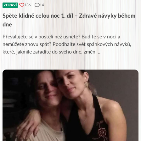
136
14
ZDRAVÍ
Spěte klidně celou noc 1. díl – Zdravé návyky během
dne
Převalujete se v posteli než usnete? Budíte se v noci a
nemůžete znovu spát? Poodhalte svět spánkových návyků,
které, jakmile zařadíte do svého dne, změní
...