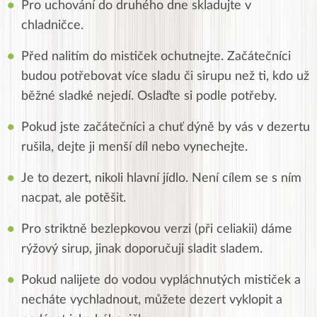
Pro uchování do druhého dne skladujte v
chladničce.
Před nalitím do mističek ochutnejte. Začátečníci
budou potřebovat více sladu či sirupu než ti, kdo už
běžné sladké nejedí. Oslaďte si podle potřeby.
Pokud jste začátečníci a chuť dýně by vás v dezertu
rušila, dejte ji menší díl nebo vynechejte.
Je to dezert, nikoli hlavní jídlo. Není cílem se s ním
nacpat, ale potěšit.
Pro striktně bezlepkovou verzi (při celiakii) dáme
rýžový sirup, jinak doporučuji sladit sladem.
Pokud nalijete do vodou vypláchnutých mističek a
necháte vychladnout, můžete dezert vyklopit a