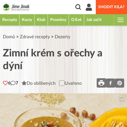
SHODIT KILA?
Recepty
Kurzy
Klub
Proměny
O Evě
Jak začít
Domů
>
Zdravé recepty
>
Dezerty
Zimní krém s ořechy a
dýní
6
7
Do oblíbených
Uvařeno