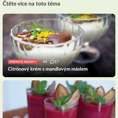
Čtěte více na toto téma
44
17
KRÉMOVÉ DEZERTY
Citrónový krém s mandlovým máslem