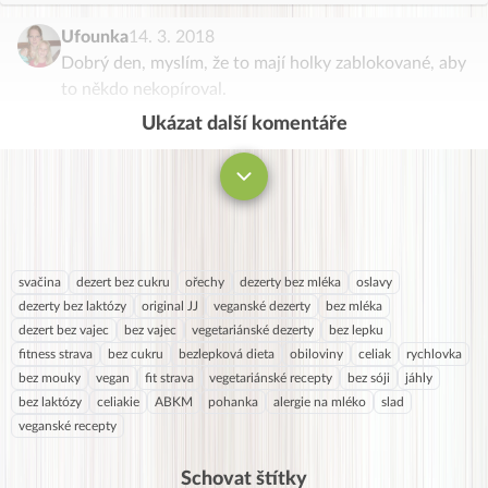
Ufounka
14. 3. 2018
Dobrý den, myslím, že to mají holky zablokované, aby
to někdo nekopíroval.
Ukázat další komentáře
Komentovat
svačina
dezert bez cukru
ořechy
dezerty bez mléka
oslavy
dezerty bez laktózy
original JJ
veganské dezerty
bez mléka
dezert bez vajec
bez vajec
vegetariánské dezerty
bez lepku
fitness strava
bez cukru
bezlepková dieta
obiloviny
celiak
rychlovka
bez mouky
vegan
fit strava
vegetariánské recepty
bez sóji
jáhly
bez laktózy
celiakie
ABKM
pohanka
alergie na mléko
slad
veganské recepty
Schovat štítky