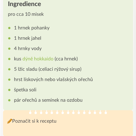
Ingredience
pro cca 10 misek
1 hrnek pohanky
1 hrnek jahel
4 hrnky vody
kus
dýně hokkaido
(cca hrnek)
5 lžic sladu (celiaci rýžový sirup)
hrst lískových nebo vlašských ořechů
špetka soli
pár ořechů a semínek na ozdobu
Poznačit si k receptu