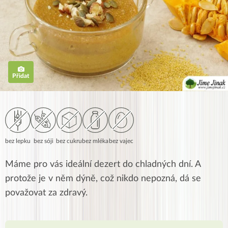
Přidat
bez lepku
bez sóji
bez cukru
bez mléka
bez vajec
Máme pro vás ideální dezert do chladných dní. A
protože je v něm dýně, což nikdo nepozná, dá se
považovat za zdravý.