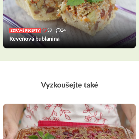
39
24
ZDRAVÉ RECEPTY
Reveňová bublanina
Vyzkoušejte také