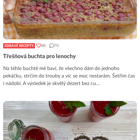
88
70
ZDRAVÉ RECEPTY
Třešňová buchta pro lenochy
Na téhle buchtě mě baví, že všechno dám do jednoho
pekáčku, strčím do trouby a víc se moc nestarám. Šetřím čas
i nádobí. A výsledek je skvělý dezert bez cu
...