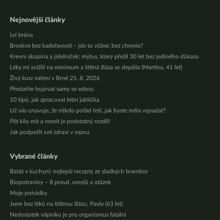
Nejnovější články
Lví brána
Broskve bez kadeřavosti – jde to vůbec bez chemie?
Krevní skupina a jídelníček: mýtus, který přežil 30 let bez jediného důkazu
Léky mi snížili na minimum a štítná žláza se zlepšila (Martina, 41 let)
Živý kurz vaření v Brně 25. 8. 2026
Přestaňte bojovat samy se sebou
10 tipů, jak zpracovat letní jablíčka
Už vás unavuje, že někdo pořád řeší, jak byste měla vypadat?
Pět kilo mít a nemít je podstatný rozdíl!
Jak podpořit své zdraví v srpnu
Vybrané články
Batát v kuchyni: nejlepší recepty ze sladkých brambor
Biopotraviny – 8 pravd, omylů a otázek
Moje pohádky
Jsem bez léků na štítnou žlázu, Pavla (63 let)
Nedostatek vápníku je pro organismus fatální