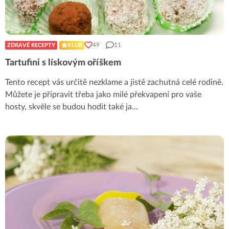
49
11
ZDRAVÉ RECEPTY
KLUB
Tartufini s lískovým oříškem
Tento recept vás určitě nezklame a jistě zachutná celé rodině.
Můžete je připravit třeba jako milé překvapení pro vaše
hosty, skvěle se budou hodit také ja
...