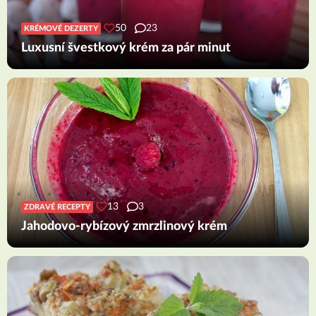
50
23
KRÉMOVÉ DEZERTY
Luxusní švestkový krém za pár minut
13
3
ZDRAVÉ RECEPTY
Jahodovo-rybízový zmrzlinový krém