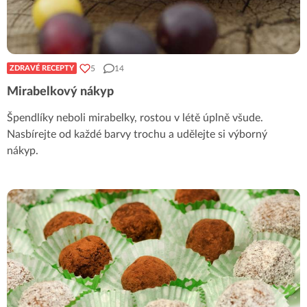
5
14
ZDRAVÉ RECEPTY
Mirabelkový nákyp
Špendlíky neboli mirabelky, rostou v létě úplně všude.
Nasbírejte od každé barvy trochu a udělejte si výborný
nákyp.