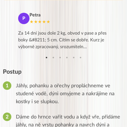
Petra
Ma
P
M
★★★★★
★
k,
Za 14 dní jsou dole 2 kg, obvod v pase a přes
Dnes jse
znání pro
boky &#8211; 5 cm. Cítím se dobře. Kurz je
zapadlé p
…
výborně zpracovaný, srozumiteln…
od EVY. 
Postup
Jáhly, pohanku a ořechy propláchneme ve
studené vodě, dýni omyjeme a nakrájíme na
kostky i se slupkou.
Dáme do hrnce vařit vodu a když vře, přidáme
jáhly, na ně vrstu pohanky a navrch dýni a