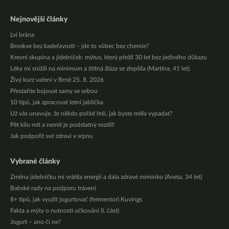
Nejnovější články
Lví brána
Broskve bez kadeřavosti – jde to vůbec bez chemie?
Krevní skupina a jídelníček: mýtus, který přežil 30 let bez jediného důkazu
Léky mi snížili na minimum a štítná žláza se zlepšila (Martina, 41 let)
Živý kurz vaření v Brně 25. 8. 2026
Přestaňte bojovat samy se sebou
10 tipů, jak zpracovat letní jablíčka
Už vás unavuje, že někdo pořád řeší, jak byste měla vypadat?
Pět kilo mít a nemít je podstatný rozdíl!
Jak podpořit své zdraví v srpnu
Vybrané články
Změna jídelníčku mi vrátila energii a dala zdravé miminko (Aneta, 34 let)
Babské rady na podporu trávení
8+ tipů, jak využít jogurtovač (fermentor) Kuvings
Fakta a mýty o nutnosti očkování (I. část)
Jogurt – ano či ne?