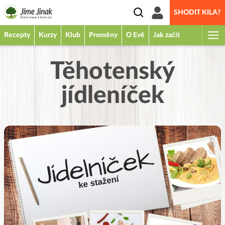
SHODIT KILA?
Recepty
Kurzy
Klub
Proměny
O Evě
Jak začít
Těhotenský
jídleníček