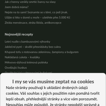
Jak z henny vznikly smrtící barvy na vlasy
Jsem dobrá máma?
Nejste na to sami! Seznamte se s těmi, co jedí jinak.
Užijte si léto v domě u moře – ušetřete přes 5.000 Kč
Ztráta menstruace, ztráta libida, antikoncepce
Nejnovější recepty
Letní nudle s bambusovými výhonky
Jablečné pyré – skvělé přesnídávky bez cukru
Křupavé tofu s restovanou zeleninou, žampiony a bulgurem
Nakládaná cuketa – kvašáky
Mrkvovo-dýňová krémová polévka
Osvěžující kuskus
Osvěžující čaj s citronovými bylinkami
Nepečený jablečný dort s rybízem
I my se vás musíme zeptat na cookies
Čokoládové muffiny s mangovým krémem
Naše stránky používají k ukládání drobných údajů
Meruňky a jablka v citrónovém želé
cookies. Váš souhlas s jejich použitím nám pomáhá tvořit
lepší obsah, přehlednější stránky a více vám porozumět.
Vybrané recepty
Nesouhlas může způsobit, že stránky nepoběží správně a