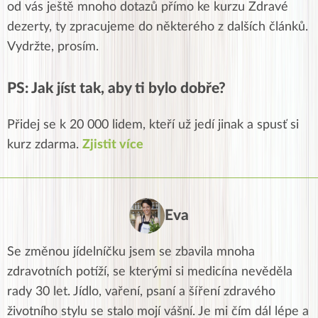
od vás ještě mnoho dotazů přímo ke kurzu Zdravé
dezerty, ty zpracujeme do některého z dalších článků.
Vydržte, prosím.
PS: Jak jíst tak, aby ti bylo dobře?
Přidej se k 20 000 lidem, kteří už jedí jinak a spusť si
kurz zdarma.
Zjistit více
Eva
Se změnou jídelníčku jsem se zbavila mnoha
zdravotních potíží, se kterými si medicína nevěděla
rady 30 let. Jídlo, vaření, psaní a šíření zdravého
životního stylu se stalo mojí vášní. Je mi čím dál lépe a