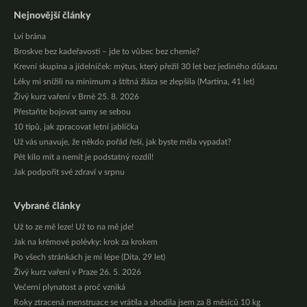
Nejnovější články
Lví brána
Broskve bez kadeřavosti – jde to vůbec bez chemie?
Krevní skupina a jídelníček: mýtus, který přežil 30 let bez jediného důkazu
Léky mi snížili na minimum a štítná žláza se zlepšila (Martina, 41 let)
Živý kurz vaření v Brně 25. 8. 2026
Přestaňte bojovat samy se sebou
10 tipů, jak zpracovat letní jablíčka
Už vás unavuje, že někdo pořád řeší, jak byste měla vypadat?
Pět kilo mít a nemít je podstatný rozdíl!
Jak podpořit své zdraví v srpnu
Vybrané články
Už to ze mě leze! Už to na mě jde!
Jak na krémové polévky: krok za krokem
Po všech stránkách je mi lépe (Dita, 29 let)
Živý kurz vaření v Praze 26. 5. 2026
Večerní plynatost a proč vzniká
Roky ztracená menstruace se vrátila a shodila jsem za 8 měsíců 10 kg