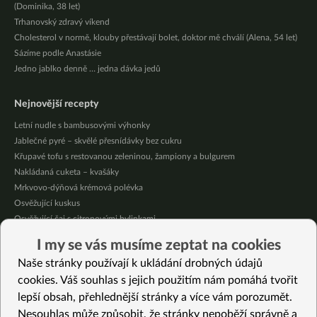
(Dominika, 38 let)
Trhanovský zdravý víkend
Cholesterol v normě, klouby přestávají bolet, doktor mě chválí (Alena, 54 let)
Sázíme podle Anastásie
Jedno jablko denně … jedna dávka jedů
Nejnovější recepty
Letní nudle s bambusovými výhonky
Jablečné pyré – skvělé přesnídávky bez cukru
Křupavé tofu s restovanou zeleninou, žampiony a bulgurem
Nakládaná cuketa – kvašáky
Mrkvovo-dýňová krémová polévka
Osvěžující kuskus
Osvěžující čaj s citronovými bylinkami
Nepečený jablečný dort s rybízem
I my se vás musíme zeptat na cookies
Čokoládové muffiny s mangovým krémem
Naše stránky používají k ukládání drobných údajů
Meruňky a jablka v citrónovém želé
cookies. Váš souhlas s jejich použitím nám pomáhá tvořit
lepší obsah, přehlednější stránky a více vám porozumět.
Vybrané recepty
Nesouhlas může způsobit, že stránky nepoběží správně a