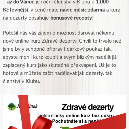
–
až do Vánoc
je roční členství v Klubu o
1.000
Kč levnější,
v ceně máte
navíc měsíc zdarma
a kurz
na dezerty obsahuje
bonusové recepty
!
Potěšil nás váš zájem o možnost darovat někomu
nový online kurz Zdravé dezerty. Chvíli to trvalo než
jsme byly schopné připravit dárkový poukaz tak,
abyste mohli kurz koupit a svým blízkým nadělit již
zaplacený kurz jako skutečné překvapení. Už je to
hotové a můžete začít nadělovat jak dezerty, tak
členství v Klubu.