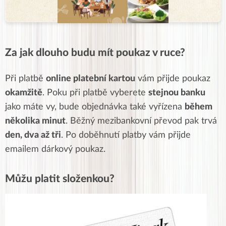
Za jak dlouho budu mít poukaz v ruce?
Při platbě
online platební kartou
vám přijde poukaz
okamžitě
. Poku při platbě vyberete
stejnou banku
jako máte vy, bude objednávka také vyřízena
během
několika minut
. Běžný mezibankovní převod pak trvá
den, dva až tři
. Po doběhnutí platby vám přijde
emailem dárkový poukaz.
Můžu platit složenkou?