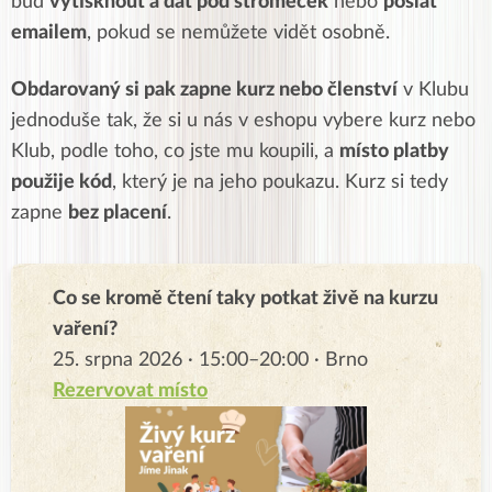
buď
vytisknout a dát pod stromeček
nebo
poslat
emailem
, pokud se nemůžete vidět osobně.
Obdarovaný si pak zapne kurz nebo členství
v Klubu
jednoduše tak, že si u nás v eshopu vybere kurz nebo
Klub, podle toho, co jste mu koupili, a
místo platby
použije kód
, který je na jeho poukazu. Kurz si tedy
zapne
bez placení
.
Co se kromě čtení taky potkat živě na kurzu
vaření?
25. srpna 2026 · 15:00–20:00 · Brno
Rezervovat místo