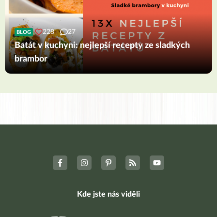
228
27
BLOG
Batát v kuchyni: nejlepší recepty ze sladkých
brambor
Kde jste nás viděli