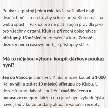
Poukaz je
platný jeden rok
, takže vaši blízcí mají
dvanáct měsíců na to, aby si kurz nebo Klub u nás na
webu spustili. Pak už pro ně platí stejná pravidla jako
pro všechny ostatní.
Klub
je při roční objednávce
přístupný 13 měsíců
od otevření a kurz
Zdravé
dezerty nemá časový limit
, je přístupný stále.
Má to nějakou výhodu koupit dárkový poukaz
nyní?
Jen do Vánoc
je členství v Klubu možné koupit
o 1.000
Kč levněji
a získat
13 měsíců přístupu
do Klubu. U
dezertů jsme daly při spuštění
zaváděcí cenu a
bonusové recepty
, takže cena je už nyní výhodnější a
navíc jsou v kurzu přidány aktuální vánoční recepty.