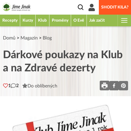
SHODIT KILA?
Recepty
Kurzy
Klub
Proměny
O Evě
Jak začít
Domů
>
Magazín
>
Blog
Dárkové poukazy na Klub
a na Zdravé dezerty
1
2
Do oblíbených