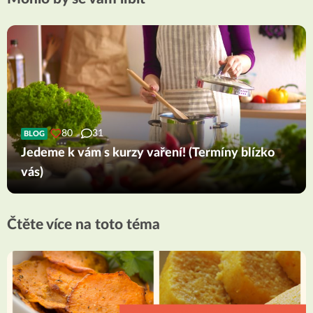
80
31
BLOG
Jedeme k vám s kurzy vaření! (Termíny blízko
vás)
Čtěte více na toto téma