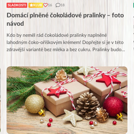
16
18
SLADKOSTI
KLUB
Domácí plněné čokoládové pralinky – foto
návod
Kdo by neměl rád čokoládové pralinky naplněné
lahodným čoko-oříškovým krémem! Dopřejte si je v této
zdravější variantě bez mléka a bez cukru. Pralinky budo
...