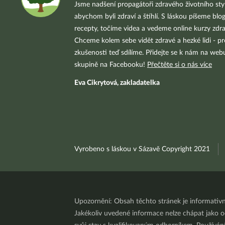
Jsme nadšení propagátoři zdravého životního styl
abychom byli zdraví a štíhlí. S láskou píšeme blo
recepty, točíme videa a vedeme online kurzy zdra
Chceme kolem sebe vidět zdravé a hezké lidi - pr
zkušenosti teď sdílíme. Přidejte se k nám na we
skupině na Facebooku!
Přečtěte si o nás více
Eva Cikrytová, zakladatelka
Vyrobeno s láskou v Sázavě Copyright 2021
Upozornění: Obsah těchto stránek je informativ
Jakékoliv uvedené informace nelze chápat jako odb