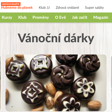
Hubneme do plavek
Klub JJ
Zdravá snídaně
Super saláty
Kurzy
Klub
Proměny
O Evě
Jak začít
Magazín
Vánoční dárky