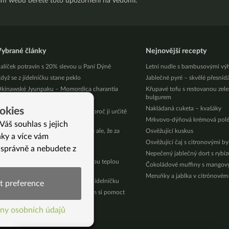
ním webu berete toto upozornění na vědomí.
ybrané články
Nejnovější recepty
alíček potravin s 20% slevou u Paní Dýně
Letní nudle s bambusovými vý
dyž se z jídelníčku stane peklo
Jablečné pyré – skvělé přesníd
kinawské Jyunpaku – Momordica charantia
Křupavé tofu s restovanou zel
bulgurem
3 tipů, jak v kuchyni využít pesto
Nakládaná cuketa – kvašáky
okies
řebývá vám nať z ředkviček? Víme, proč ji určitě
evyhodit, ale usušit!
Mrkvovo-dýňová krémová pol
Váš souhlas s jejich
ocit knedlíku v krku jistě znáte. Víte ale, že za
Osvěžující kuskus
nky a více vám
ím stojí psychika?
Osvěžující čaj s citronovými b
 správně a nebudete z
něžné vytržení
Nepečený jablečný dort s rybí
ak jsem nemohla pozřít vůbec žádnou teplou
Čokoládové muffiny s mango
eleninu
Meruňky a jablka v citrónovém
apište, co chcete vědět o zdravém jídelníčku
t preference
rala jsem 9 léků denně. Musela jsem si pomoct
í)
ama.
ny osobních údajů