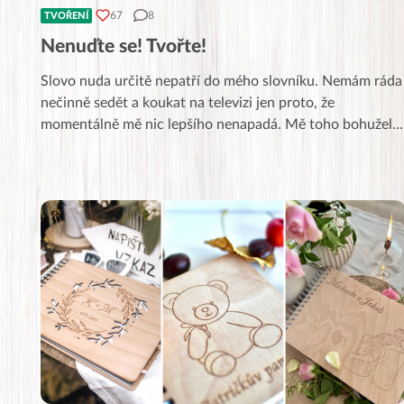
67
8
TVOŘENÍ
Nenuďte se! Tvořte!
Slovo nuda určitě nepatří do mého slovníku. Nemám ráda
nečinně sedět a koukat na televizi jen proto, že
momentálně mě nic lepšího nenapadá. Mě toho bohužel
...