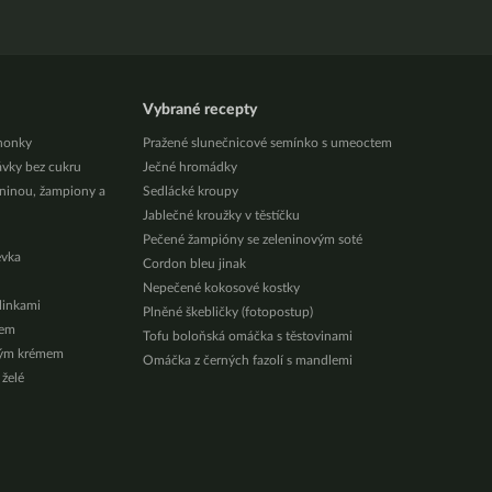
Vybrané recepty
honky
Pražené slunečnicové semínko s umeoctem
ávky bez cukru
Ječné hromádky
eninou, žampiony a
Sedlácké kroupy
Jablečné kroužky v těstíčku
Pečené žampióny se zeleninovým soté
évka
Cordon bleu jinak
Nepečené kokosové kostky
ylinkami
Plněné škebličky (fotopostup)
zem
Tofu boloňská omáčka s těstovinami
vým krémem
Omáčka z černých fazolí s mandlemi
 želé