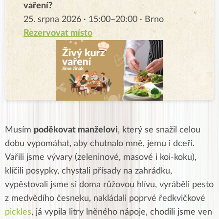
vaření?
25. srpna 2026 · 15:00–20:00 · Brno
Rezervovat místo
Musím
poděkovat manželovi
, který se snažil celou
dobu vypomáhat, aby chutnalo mně, jemu i dceři.
Vařili jsme vývary (zeleninové, masové i koi-koku),
klíčili posypky, chystali přísady na zahrádku,
vypěstovali jsme si doma růžovou hlívu, vyráběli pesto
z medvědího česneku, nakládali poprvé ředkvičkové
pickles
, já vypila litry lněného nápoje, chodili jsme ven