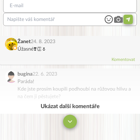
Žanet
24. 8. 2023
Úžasné❣️👏🌷
Komentovat
bugina
22. 6. 2023
Paráda!
Kde jste prosím koupili podhoubí na růžovou hlívu a
na čem ji pěstujete?
Ukázat další komentáře
Komentovat