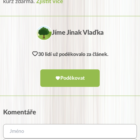
kurz zdarma.
Zjistit více
Jíme Jinak Vlaďka
30 lidí už poděkovalo za článek.
Poděkovat
Komentáře