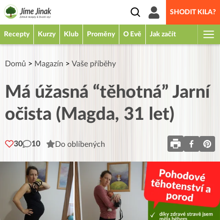
SHODIT KILA?
Recepty
Kurzy
Klub
Proměny
O Evě
Jak začít
Domů
>
Magazín
>
Vaše příběhy
Má úžasná “těhotná” Jarní
očista (Magda, 31 let)
30
10
Do oblíbených