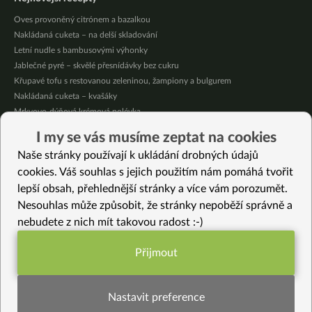
Oves provoněný citrónem a bazalkou
Nakládaná cuketa – na delší skladování
Letní nudle s bambusovými výhonky
Jablečné pyré – skvělé přesnídávky bez cukru
Křupavé tofu s restovanou zeleninou, žampiony a bulgurem
Nakládaná cuketa – kvašáky
Mrkvovo-dýňová krémová polévka
Osvěžující kuskus
I my se vás musíme zeptat na cookies
Osvěžující čaj s citronovými bylinkami
Naše stránky používají k ukládání drobných údajů
Nepečený jablečný dort s rybízem
cookies. Váš souhlas s jejich použitím nám pomáhá tvořit
lepší obsah, přehlednější stránky a více vám porozumět.
Vybrané recepty
Nesouhlas může způsobit, že stránky nepoběží správně a
Satay špagety
nebudete z nich mít takovou radost :-)
Onigirazu
Lískooříškové kuličky bez lepku
Přijmout
HIT čokoládová pěna s malinovým rozvarem
Funkční nastavení potřebujeme (vždy
Thajská polévka se zázvorem, červenou čočkou a kokosovým krémem
aktivní)
Restovaná cizrna s kapustou a pestem
Nastavit preference
Kapustičky s jogurtovým dipem