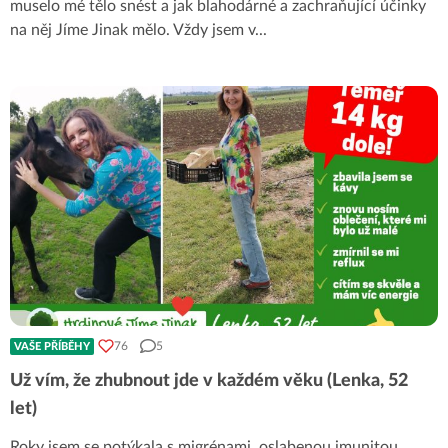
muselo mé tělo snést a jak blahodárné a zachraňující účinky
na něj Jíme Jinak mělo. Vždy jsem v
...
76
5
VAŠE PŘÍBĚHY
Už vím, že zhubnout jde v každém věku (Lenka, 52
let)
Roky jsem se potýkala s migrénami, oslabenou imunitou,