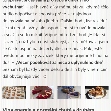
„
Dopřávat si čas sama pro sebe a umět si ho
vychutnat
“ – asi hlavně díky mému stavu, kdy mě tělo
nutilo odpočívat a spousta práce se najednou
delegovala na někoho jiného. Dalším bod „Jíst v klidu“
se mi nedařil vždy, ale aspoň jsem si to uvědomovala
a snažila se to mírnit. Vtipně mi teď zní bod „Hlídat si
slazení“, což bylo o dost složitější, ale zaměřovala jsem
se často aspoň na dezerty dle Jíme Jinak. Pak ještě
uvedu moc hezký závazek, který mě příjemně hladí na
duši – „
Večer poděkovat za něco z uplynulého dne
“.
Seznam byl každý večer delší a delší a byly v něm čím
dál obyčejnější věci. ☺
Vlna energie a normální chutě v druhém