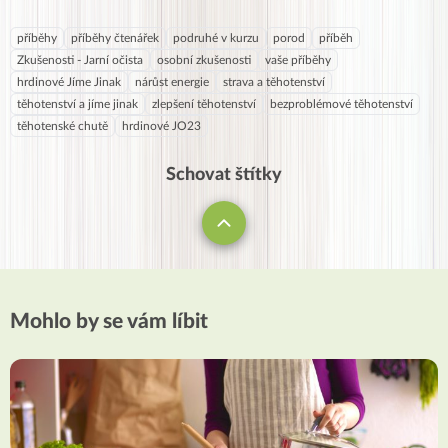
příběhy
příběhy čtenářek
podruhé v kurzu
porod
příběh
Zkušenosti - Jarní očista
osobní zkušenosti
vaše příběhy
hrdinové Jíme Jinak
nárůst energie
strava a těhotenství
těhotenství a jíme jinak
zlepšení těhotenství
bezproblémové těhotenství
těhotenské chutě
hrdinové JO23
Schovat štítky
Mohlo by se vám líbit