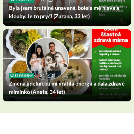
92
5
VAŠE PŘÍBĚHY
Byla jsem brutálně unavená, bolela mě hlava a
klouby. Je to pryč! (Zuzana, 33 let)
21
5
VAŠE PŘÍBĚHY
Změna jídelníčku mi vrátila energii a dala zdravé
miminko (Aneta, 34 let)