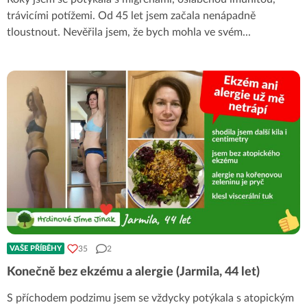
trávicími potížemi. Od 45 let jsem začala nenápadně
tloustnout. Nevěřila jsem, že bych mohla ve svém
...
35
2
VAŠE PŘÍBĚHY
Konečně bez ekzému a alergie (Jarmila, 44 let)
S příchodem podzimu jsem se vždycky potýkala s atopickým