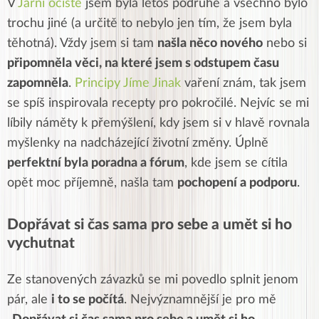
V
Jarní očistě
jsem byla letos podruhé a všechno bylo
trochu jiné (a určitě to nebylo jen tím, že jsem byla
těhotná). Vždy jsem si tam
našla něco nového
nebo si
připomněla věci, na které jsem s odstupem času
zapomněla
.
Principy Jíme Jinak
vaření znám, tak jsem
se spíš inspirovala recepty pro pokročilé. Nejvíc se mi
líbily náměty k přemýšlení, kdy jsem si v hlavě rovnala
myšlenky na nadcházející životní změny. Úplně
perfektní byla poradna a fórum
, kde jsem se cítila
opět moc příjemně, našla tam
pochopení a podporu
.
Dopřávat si čas sama pro sebe a umět si ho
vychutnat
Ze stanovených závazků se mi povedlo splnit jenom
pár, ale
i to se počítá
. Nejvýznamnější je pro mě