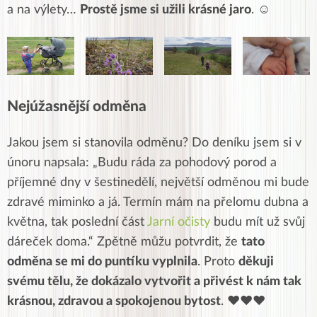
a na výlety…
Prostě jsme si užili krásné jaro
. ☺
Nejúžasnější odměna
Jakou jsem si stanovila odměnu? Do deníku jsem si v
únoru napsala: „Budu ráda za pohodový porod a
příjemné dny v šestinedělí, největší odměnou mi bude
zdravé miminko a já. Termín mám na přelomu dubna a
května, tak poslední část
Jarní očisty
budu mít už svůj
dáreček doma.“ Zpětně můžu potvrdit, že
tato
odměna se mi do puntíku vyplnila
. Proto
děkuji
svému tělu, že dokázalo vytvořit a přivést k nám tak
krásnou, zdravou a spokojenou bytost
.
♥♥♥