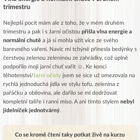
trimestru
Nejlepší pocit mám ale z toho, že v mém druhém
trimestru a pak i s Jarní očistou
přišla vlna energie a
normální chutě
a já si mohla užít více ze svého
barevného vaření. Navíc mi tchýně přinesla bedýnky s
čerstvou zelenou zeleninou ze zahrádky, což úplně
podpořilo moji jarní chuť vařit ☺. Ke konci
těhotenství/
Jarní očisty
jsem se sice už omezovala na
rychlá jednoduchá jídla ve stylu tofu, zelenina z
pařáčku a obilovina, ale dařilo se mi dodržovat
kompletní talíře i ranní miso. A ani tímto stylem
nebyl
jídelníček jednotvárný
.
Co se kromě čtení taky potkat živě na kurzu