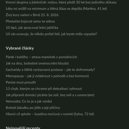
Krevní skupina a jídelníček: mýtus, který přežil 30 let bez jediného důkazu
Léky mi snížili na minimum a štítná žláza se zlepšila (Martina, 41 let)
Živý kurz vaření v Brně 25. 8. 2026
Přestaňte bojovat samy se sebou
10 tipů, jak zpracovat letní jablíčka
Už vás unavuje, že někdo pořád řeší, jak byste měla vypadat?
Vybrané články
Párek i koblihy – strava maminek v porodnicích
Jak na dnu, bolestivé onemocnění kloubů
Sacharidy a štíhlá vyrýsovaná postava – jde to dohromady?
Menopauza – jak ji zvládnout v pohodě a bez hormonů
Peníze musí proudit
13 chyb, kterým se chceme při detoxikaci vyhnout
Jak připravit domácí pickles (se solí, bez soli a s umeoctem)
Nervozita: Co to je a jak vzniká
Bolesti žaludku po jídle a její příčiny
Hlavní cíl splněn – kyselina močová v normě (Sylva, 72 let)
Nejnovější recepty