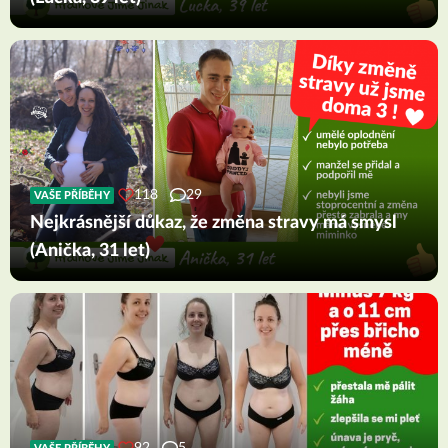
118
29
VAŠE PŘÍBĚHY
Nejkrásnější důkaz, že změna stravy má smysl
(Anička, 31 let)