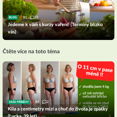
81
31
BLOG
Jedeme k vám s kurzy vaření! (Termíny blízko
vás)
Čtěte více na toto téma
64
2
VAŠE PŘÍBĚHY
Kila a centimetry mizí a chuť do života je zpátky
(Lucka, 39 let)